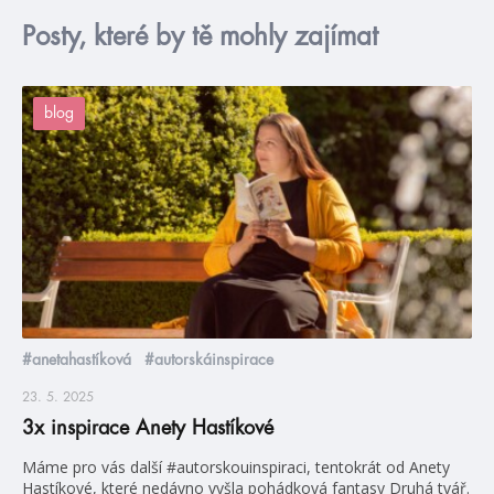
Posty, které by tě mohly zajímat
blog
#anetahastíková
#autorskáinspirace
23. 5. 2025
3x inspirace Anety Hastíkové
Máme pro vás další #autorskouinspiraci, tentokrát od Anety
Hastíkové, které nedávno vyšla pohádková fantasy Druhá tvář.