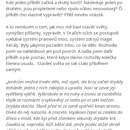
Kde jeden příběh začíná a druhý končí? Následuje jeden po
druhém, jsou propletené nebo spolu vůbec nesouvisejí? Čí
příběh chci vlastně vyprávět? Příliš mnoho otázek.
A to nemluvím o tom, jak moc mě baví stavět světy,
vymýšlet příšerky, vyprávět. V Dračích očích se postupně
vyklubal systém pramenů moci, systém zdrojů magie
Kéraly. Byly jakýmsi pozadím toho, co se dělo. Rozhodla
jsem se nahlédnout jim pod povrch. A našla jsem další
příběh a pár postav, které kdysi dávno roztočily kolečka
Elenina osudu… Stavění světa se tak stalo příběhem
samým.
„Jezdcům možná trvalo déle, než vyjeli, ale brzy začali dryády
dohánět. Jedna z nich zakopla a upadla. Nocí se ozval její
vyděšený výkřik. Vyškrabala se na nohy a znovu se rozeběhla.
Voják se rozmáchl a vykloněný ze sedla po ní sekl mečem.
Dryáda skočila. Těsně před ní ze země vystřelil kmen stromu.
Dívka do něj narazila. A zmizela. Vojákova čepel se zasekla do
dřeva v místě, kde byl před zlomkem sekundy dryádin krk.
Zasekla se, neprošla. Kůň běžel dál, jenže jezdec držel zbraň