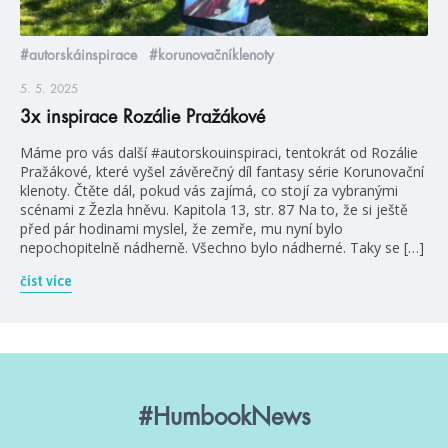
#autorskáinspirace
#korunovačníklenoty
5. 5. 2025
3x inspirace Rozálie Pražákové
Máme pro vás další #autorskouinspiraci, tentokrát od Rozálie
Pražákové, které vyšel závěrečný díl fantasy série Korunovační
klenoty. Čtěte dál, pokud vás zajímá, co stojí za vybranými
scénami z Žezla hněvu. Kapitola 13, str. 87 Na to, že si ještě
před pár hodinami myslel, že zemře, mu nyní bylo
nepochopitelně nádherně. Všechno bylo nádherné. Taky se […]
číst více
#HumbookNews