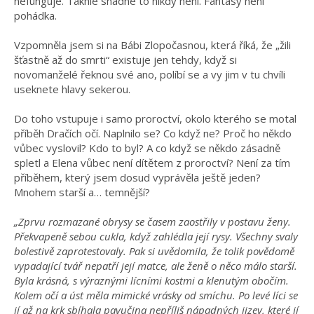
nefunguje. Takhle snadné to nikdy není. Fantasy není
pohádka.
Vzpomněla jsem si na Bábi Zlopočasnou, která říká, že „žili
šťastně až do smrti“ existuje jen tehdy, když si
novomanželé řeknou své ano, políbí se a vy jim v tu chvíli
useknete hlavy sekerou.
Do toho vstupuje i samo proroctví, okolo kterého se motal
příběh Dračích očí. Naplnilo se? Co když ne? Proč ho někdo
vůbec vyslovil? Kdo to byl? A co když se někdo zásadně
spletl a Elena vůbec není dítětem z proroctví? Není za tím
příběhem, který jsem dosud vyprávěla ještě jeden?
Mnohem starší a… temnější?
„Zprvu rozmazané obrysy se časem zaostřily v postavu ženy.
Překvapeně sebou cukla, když zahlédla její rysy. Všechny svaly
bolestivě zaprotestovaly. Pak si uvědomila, že tolik povědomě
vypadající tvář nepatří její matce, ale ženě o něco málo starší.
Byla krásná, s výraznými lícními kostmi a klenutým obočím.
Kolem očí a úst měla mimické vrásky od smíchu. Po levé líci se
jí až na krk sbíhala pavučina nepříliš nápadných jizev, které jí