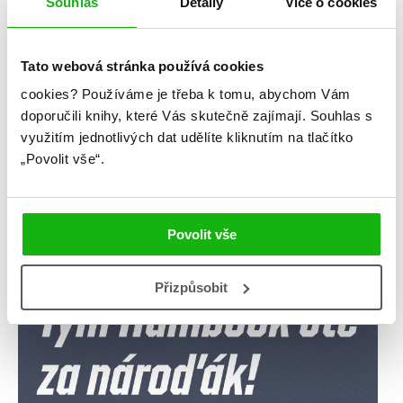
Souhlas
Detaily
Více o cookies
Kategorie
Tato webová stránka používá cookies
blog
citáty
humbookfest
cookies?
Používáme je třeba k tomu, abychom Vám
knihomoloviny
kvízy
podcast
doporučili knihy, které Vás skutečně zajímají.
Souhlas s
využitím jednotlivých dat udělíte kliknutím na tlačítko
rozhovory
stahuj
storki
„Povolit vše“.
videa
žebříčky
Povolit vše
Přizpůsobit