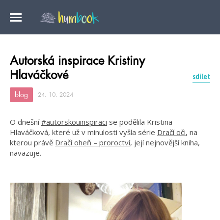
Autorská inspirace Kristiny
Hlaváčkové
sdílet
blog
24. 10. 2024
O dnešní
#autorskouinspiraci
se podělila Kristina
Hlaváčková, které už v minulosti vyšla série
Dračí oči
, na
kterou právě
Dračí oheň – proroctví
, její nejnovější kniha,
navazuje.