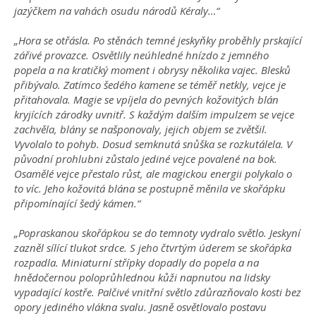
jazýčkem na vahách osudu národů Kéraly…“
„Hora se otřásla. Po stěnách temné jeskyňky proběhly prskající
zářivé provazce. Osvětlily neúhledné hnízdo z jemného
popela a na kratičký moment i obrysy několika vajec. Blesků
přibývalo. Zatímco šedého kamene se téměř netkly, vejce je
přitahovala. Magie se vpíjela do pevných kožovitých blán
kryjících zárodky uvnitř.
S každým dalším impulzem se vejce
zachvěla, blány se našponovaly, jejich objem se zvětšil.
Vyvolalo to pohyb. Dosud semknutá snůška se rozkutálela. V
původní prohlubni zůstalo jediné vejce povalené na bok.
Osamělé vejce přestalo růst, ale magickou energii polykalo o
to víc. Jeho kožovitá blána se postupně měnila ve skořápku
připomínající šedý kámen.“
„Popraskanou skořápkou se do temnoty vydralo světlo. Jeskyní
zazněl sílící tlukot srdce. S jeho čtvrtým úderem se skořápka
rozpadla. Miniaturní střípky dopadly do popela a na
hnědočernou poloprůhlednou kůži napnutou na lidsky
vypadající kostře. Palčivé vnitřní světlo zdůrazňovalo kosti bez
opory jediného vlákna svalu. Jasně osvětlovalo postavu