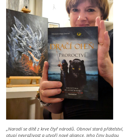
„Narodí se dítě z krve čtyř národů. Obnoví stará přátelství,
otupí nevraživost a utvoří nové aliance. Jeho činy budou