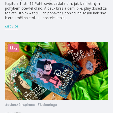
Kapitola 1, str. 19 Poté závěs zavlál s tím, jak Ivan letmým
pohybem otevřel okno. À deux bras a demi-plié, plný dosed za
toaletní stolek – teď! Ivan pobaveně pohlédl na sošku baleríny,
kterou měl na stolku u postele. Stála […]
číst více
blog
#autorskáinspirace
#lucieortega