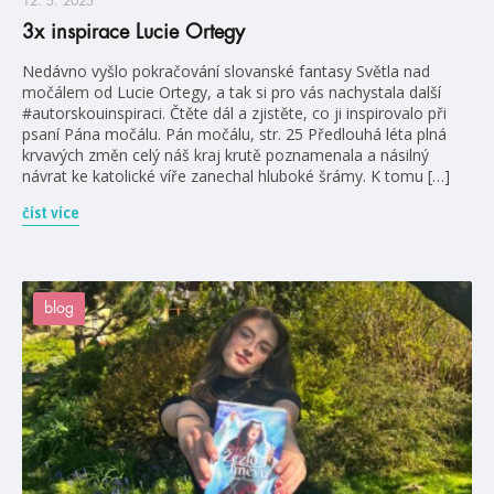
12. 5. 2025
3x inspirace Lucie Ortegy
Nedávno vyšlo pokračování slovanské fantasy Světla nad
močálem od Lucie Ortegy, a tak si pro vás nachystala další
#autorskouinspiraci. Čtěte dál a zjistěte, co ji inspirovalo při
psaní Pána močálu. Pán močálu, str. 25 Předlouhá léta plná
krvavých změn celý náš kraj krutě poznamenala a násilný
návrat ke katolické víře zanechal hluboké šrámy. K tomu […]
číst více
blog