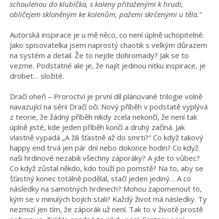
schoulenou do klubíčka, s koleny přitaženými k hrudi,
obličejem skloněným ke kolenům, pažemi skrčenými u těla.“
Autorská inspirace je u mě něco, co není úplně uchopitelné.
Jako spisovatelka jsem naprostý chaotik s velkým důrazem
na systém a detail. Že to nejde dohromady? Jak se to
vezme. Podstatné ale je, že najít jedinou nitku inspirace, je
drobet… složité.
Dračí oheň – Proroctví je první díl plánované trilogie volně
navazující na sérii Dračí oči. Nový příběh v podstatě vyplývá
z teorie, že žádný příběh nikdy zcela nekončí, že není tak
úplně jisté, kde jeden příběh končí a druhý začíná. Jak
vlastně vypadá „A žili šťastně až do smrti?“ Co když takový
happy end trvá jen pár dní nebo dokonce hodin? Co když
naši hrdinové nezabili všechny záporáky? A jde to vůbec?
Co když zůstal někdo, kdo touží po pomstě? Na to, aby se
šťastný konec totálně podělal, stačí jeden jediný… A co
následky na samotných hrdinech? Mohou zapomenout to,
kým se v minulých bojích stali? Každý život má následky. Ty
nezmizí jen tím, že záporák už není. Tak to v životě prostě