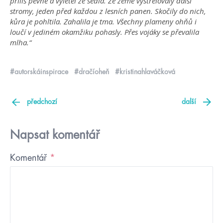
příliš pevně a vyletěl ze sedla.
Ze země vystřelovaly další
stromy, jeden před každou z lesních panen. Skočily do nich,
kůra je pohltila. Zahalila je tma. Všechny plameny ohňů i
loučí v jediném okamžiku pohasly. Přes vojáky se převalila
mlha.“
#autorskáinspirace
#dračíoheň
#kristinahlaváčková
předchozí
další
Napsat komentář
Komentář
*