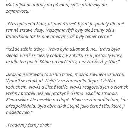
však nijak neubíraly na půvabu, spíše přidávaly na
zajímavosti.“
„Přes opěradlo židle, až pod úroveň hýždí jí spadaly dlouhé,
temně zrzavé vlasy. Nejzajímavější byly ale ženiny oči s
duhovkami tak temně hnědými, až byly téměř černé.“
“Každé stéblo trávy… Tráva byla ušlapaná, ne… tráva byla
slehlá. Eleně se zježily chlupy, v zátylku se jí postavily vlasy,
ucítila ten pach. Sáhla po meči dřív, než Na-Ás zbystřila.”
„Možná ji varovala ta slehlá tráva, možná zavlnění vzduchu.
Vynořil se odnikud. Nejdřív se zhmotnila tlapa. Svištěla
vzduchem, Na-Ás a Eleně vstříc. Na-Ás reagovala jen o zlomek
vteřiny později než její jezdkyně. Šelma uskočila stranou,
Elena sekla. Ale nesekla po tlapě. Hlava se zhmotnila tam, kde
předpokládala. Byla obrovská! Stejně jako černé tělo, které ji
následovalo.“
„Pradávný černý drak.“