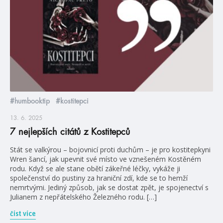
#humbooktip
#kostitepci
13. 6. 2025
7 nejlepších citátů z Kostitepců
Stát se valkýrou – bojovnicí proti duchům – je pro kostitepkyni
Wren šancí, jak upevnit své místo ve vznešeném Kostěném
rodu. Když se ale stane obětí zákeřné léčky, vykáže ji
společenství do pustiny za hraniční zdí, kde se to hemží
nemrtvými. Jediný způsob, jak se dostat zpět, je spojenectví s
Julianem z nepřátelského Železného rodu. […]
číst více