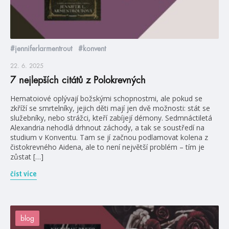
#jenniferlarmentrout
#konvent
22. 6. 2025
7 nejlepších citátů z Polokrevných
Hematoiové oplývají božskými schopnostmi, ale pokud se
zkříží se smrtelníky, jejich děti mají jen dvě možnosti: stát se
služebníky, nebo strážci, kteří zabíjejí démony. Sedmnáctiletá
Alexandria nehodlá drhnout záchody, a tak se soustředí na
studium v Konventu. Tam se jí začnou podlamovat kolena z
čistokrevného Aidena, ale to není největší problém – tím je
zůstat […]
číst více
blog