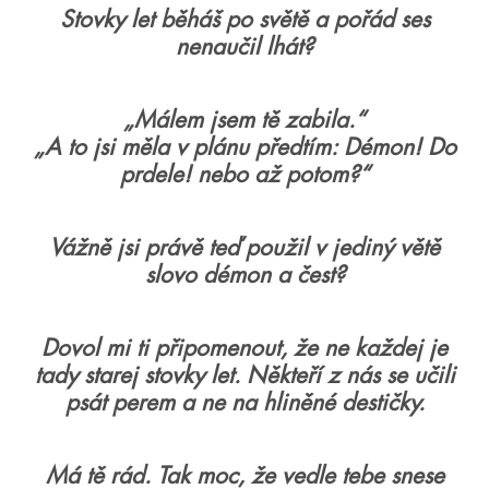
Stovky let běháš po světě a pořád ses
nenaučil lhát?
„Málem jsem tě zabila.“
„A to jsi měla v plánu předtím: Démon! Do
prdele! nebo až potom?“
Vážně jsi právě teď použil v jediný větě
slovo démon a čest?
Dovol mi ti připomenout, že ne každej je
tady starej stovky let. Někteří z nás se učili
psát perem a ne na hliněné destičky.
Má tě rád. Tak moc, že vedle tebe snese