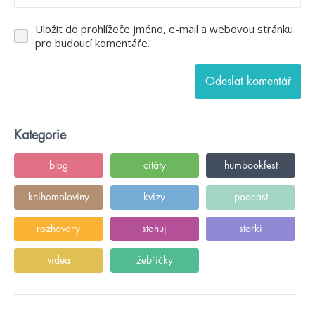
Uložit do prohlížeče jméno, e-mail a webovou stránku
pro budoucí komentáře.
Kategorie
blog
citáty
humbookfest
knihomoloviny
kvízy
podcast
rozhovory
stahuj
storki
videa
žebříčky