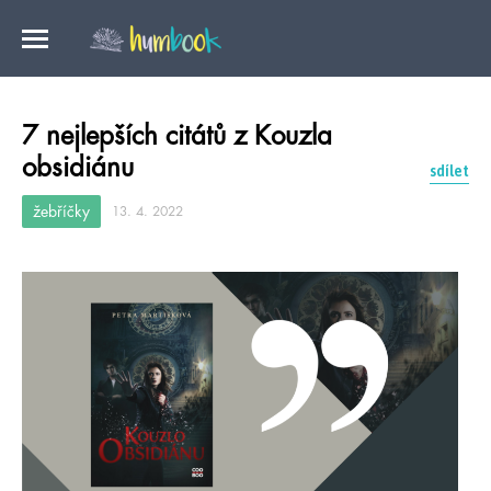
7 nejlepších citátů z Kouzla
obsidiánu
sdílet
žebříčky
13. 4. 2022