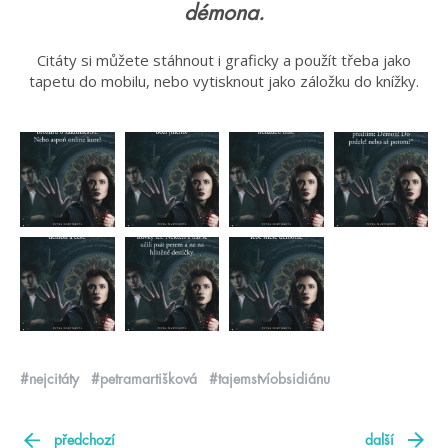
démona.
Citáty si můžete stáhnout i graficky a použít třeba jako
tapetu do mobilu, nebo vytisknout jako záložku do knížky.
#nejcitáty
#petramartišková
#tajemstvíobsidiánu
předchozí
další