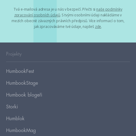
Tvá e-mailová adresa je u nás v bezpečí. Přečti si
naše podmínky
zpracování osobních údajů
. S tvými osobními údaji nakládáme v
mezích obecně závazných právních předpisů. Více informací o tom,
jak zpracováváme tvé údaje, najdeš
zde
.
Projekty
HumbookFest
HumbookStage
Humbook blogeři
Storki
Humblok
HumbookMag