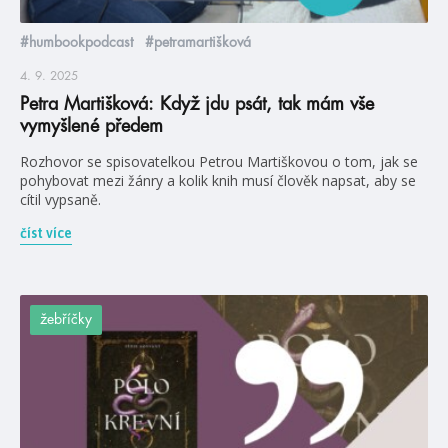
#humbookpodcast
#petramartišková
4. 9. 2025
Petra Martišková: Když jdu psát, tak mám vše
vymyšlené předem
Rozhovor se spisovatelkou Petrou Martiškovou o tom, jak se
pohybovat mezi žánry a kolik knih musí člověk napsat, aby se
cítil vypsaně.
číst více
žebříčky