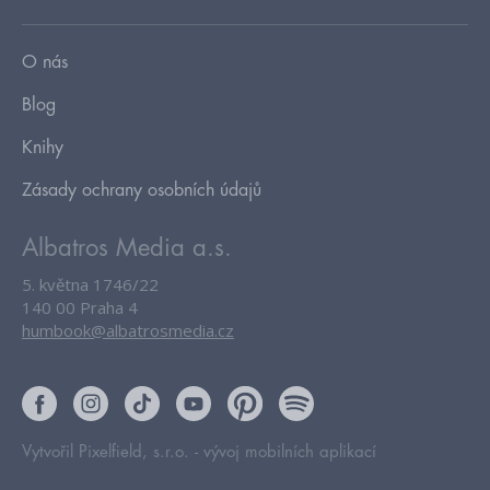
O nás
Blog
Knihy
Zásady ochrany osobních údajů
Albatros Media a.s.
5. května 1746/22
140 00 Praha 4
humbook@albatrosmedia.cz
Vytvořil Pixelfield, s.r.o. -
vývoj mobilních aplikací