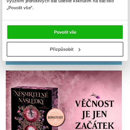
využitím jednotlivých dat udělíte kliknutím na tlačítko
„Povolit vše“.
Povolit vše
Přizpůsobit