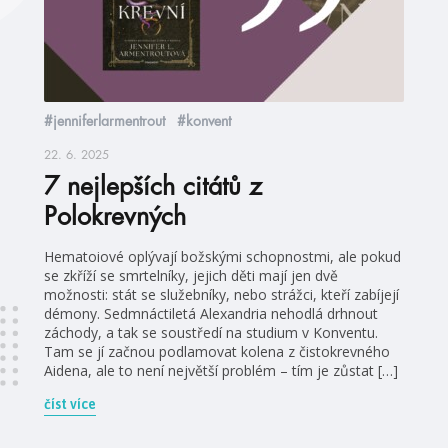
#jenniferlarmentrout
#konvent
22. 6. 2025
7 nejlepších citátů z
Polokrevných
Hematoiové oplývají božskými schopnostmi, ale pokud
se zkříží se smrtelníky, jejich děti mají jen dvě
možnosti: stát se služebníky, nebo strážci, kteří zabíjejí
démony. Sedmnáctiletá Alexandria nehodlá drhnout
záchody, a tak se soustředí na studium v Konventu.
Tam se jí začnou podlamovat kolena z čistokrevného
Aidena, ale to není největší problém – tím je zůstat […]
číst více