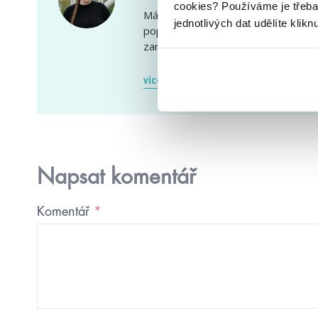
cookies?
Používáme je třeba
Mám doma samostatnou místnost jen
jednotlivých dat udělíte klikn
pop figurek, černou kočku s klučič
zaměstnáním, i tak ale stíhám trávit 
více
Napsat komentář
Komentář
*