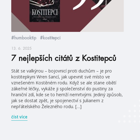
#humbooktip
#kostitepci
13. 6. 2025
7 nejlepších citátů z Kostitepců
Stát se valkýrou – bojovnicí proti duchům – je pro
kostitepkyni Wren šancí, jak upevnit své místo ve
vznešeném Kostěném rodu. Když se ale stane obětí
zákeřné léčky, vykáže ji společenství do pustiny za
hraniční zdí, kde se to hemží nemrtvými. Jediný způsob,
jak se dostat zpět, je spojenectví s Julianem z
nepřátelského Železného rodu. […]
číst více