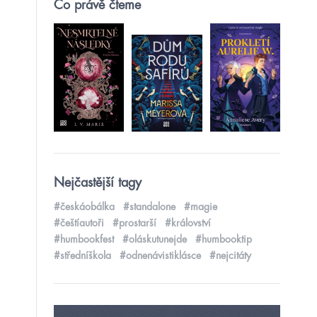
Co právě čteme
Nejčastější tagy
#českáobálka
#standalone
#magie
#češtíautoři
#prostarší
#království
#humbookfest
#oláskutunejde
#humbooktip
#středníškola
#odnenávistiklásce
#nejcitáty