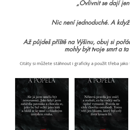
„Ovlivnit se dají jen
Nic není jednoduché. A když je
Až půjdeš příště na Výšinu, obuj si pořád
mohly být tvoje smrt a t
Citáty si můžete stáhnout i graficky a použít třeba jako