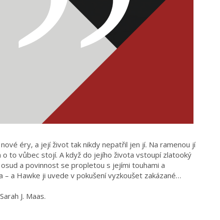
vé éry, a její život tak nikdy nepatřil jen jí. Na ramenou jí
 o to vůbec stojí. A když do jejího života vstoupí zlatooký
 osud a povinnost se propletou s jejími touhami a
la – a Hawke ji uvede v pokušení vyzkoušet zakázané…
 Sarah J. Maas.