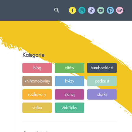
Kategorie
blog
citáty
humbookfest
knihomoloviny
kvízy
podcast
rozhovory
stahuj
storki
videa
žebříčky