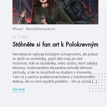
#fanart
#jenniferlarmentrout
25. 7. 2025
Stáhněte si fan art k Polokrevným
Hematoiové oplývají božskými schopnostmi, ale pokud
se zkříží se smrtelníky, jejich děti mají jen dvě
možnosti: stát se služebníky, nebo strážci, kteří zabíjejí
démony. Sedmnáctiletá Alexandria nehodlá drhnout
záchody, a tak se soustředí na studium v Konventu.
Tam se jí začnou podlamovat kolena z čistokrevného
Aidena, ale to není největší problém – tím je zůstat […]
číst více