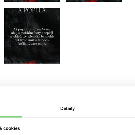
další
Detaily
names
á cookies