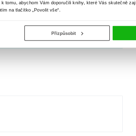
 k tomu, abychom Vám doporučili knihy, které Vás skutečně zaj
om na knihy, slušnou sbírku funko
utím na tlačítko „Povolit vše“.
ím jménem… Knížky jsou mým koníčkem i
až příliš…
Přizpůsobit