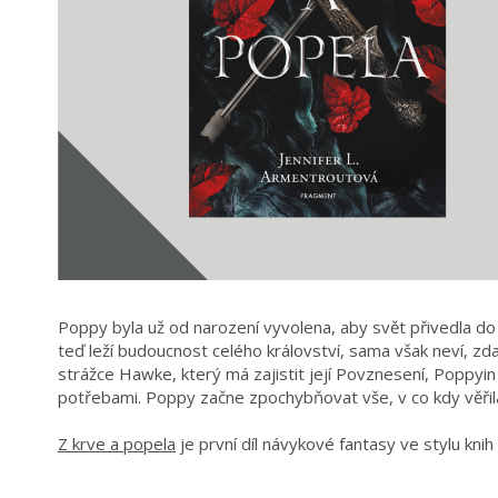
Poppy byla už od narození vyvolena, aby svět přivedla do no
teď leží budoucnost celého království, sama však neví, zda
strážce Hawke, který má zajistit její Povznesení, Poppyin
potřebami. Poppy začne zpochybňovat vše, v co kdy věři
Z krve a popela
je první díl návykové fantasy ve stylu knih