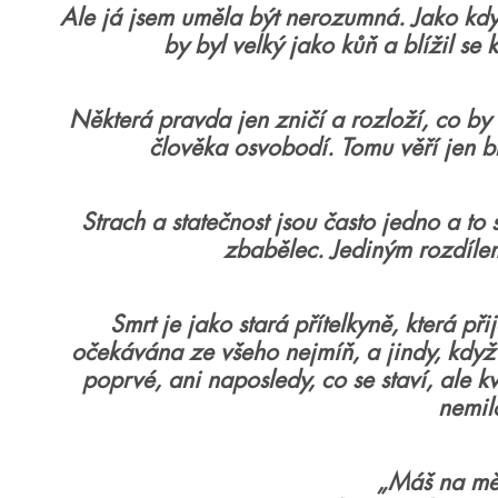
Ale já jsem uměla být nerozumná. Jako kd
by byl velký jako kůň a blížil s
Některá pravda jen zničí a rozloží, co by
člověka osvobodí. Tomu věří jen bláz
Strach a statečnost jsou často jedno a to
zbabělec. Jediným rozdílem 
Smrt je jako stará přítelkyně, která při
očekávána ze všeho nejmíň, a jindy, když 
poprvé, ani naposledy, co se staví, ale 
nemil
„Máš na mě š