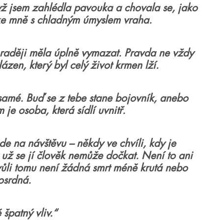
yž jsem zahlédla pavouka a chovala se, jako
e ke mně s chladným úmyslem vraha.
 raději měla úplně vymazat. Pravda ne vždy
en, který byl celý život krmen lží.
 samé. Buď se z tebe stane bojovník, anebo
je osoba, která sídlí uvnitř.
jde na návštěvu – někdy ve chvíli, kdy je
už se jí člověk nemůže dočkat. Není to ani
kvůli tomu není žádná smrt méně krutá nebo
osrdná.
patný vliv.“