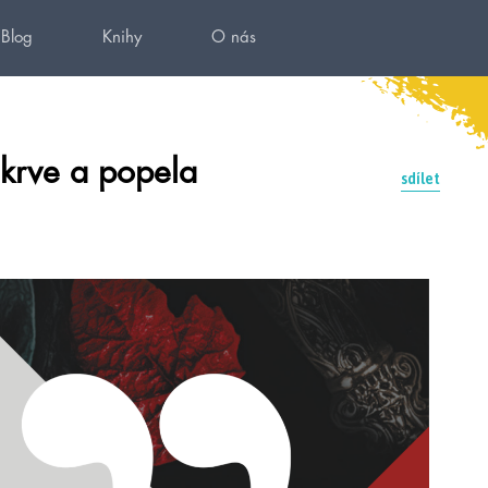
Blog
Knihy
O nás
Z krve a popela
sdílet