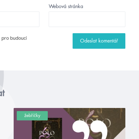
Webová stránka
u pro budoucí
at
žebříčky