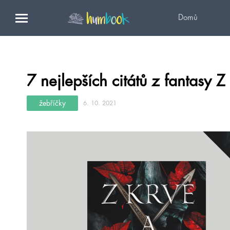
Domů
7 nejlepších citátů z fantasy 
žebříčky
6. 10. 2021