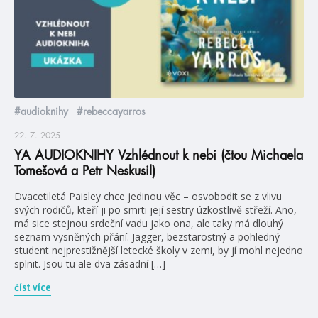
#audioknihy
#rebeccayarros
22. 7. 2025
YA AUDIOKNIHY Vzhlédnout k nebi (čtou Michaela
Tomešová a Petr Neskusil)
Dvacetiletá Paisley chce jedinou věc – osvobodit se z vlivu
svých rodičů, kteří ji po smrti její sestry úzkostlivě střeží. Ano,
má sice stejnou srdeční vadu jako ona, ale taky má dlouhý
seznam vysněných přání. Jagger, bezstarostný a pohledný
student nejprestižnější letecké školy v zemi, by jí mohl nejedno
splnit. Jsou tu ale dva zásadní […]
číst více