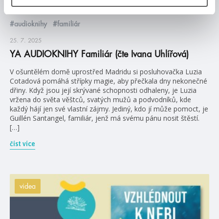
#audioknihy
#familiár
25. 7. 2025
YA AUDIOKNIHY Familiár (čte Ivana Uhlířová)
V ošuntělém domě uprostřed Madridu si posluhovačka Luzia
Cotadová pomáhá střípky magie, aby přečkala dny nekonečné
dřiny. Když jsou její skrývané schopnosti odhaleny, je Luzia
vržena do světa věštců, svatých mužů a podvodníků, kde
každý hájí jen své vlastní zájmy. Jediný, kdo jí může pomoct, je
Guillén Santangel, familiár, jenž má svému pánu nosit štěstí.
[…]
číst více
videa