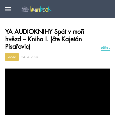
YA AUDIOKNIHY Spát v moři
hvězd – Kniha I. (čte Kajetán
Písařovic)
sdílet
videa
24. 4. 2025