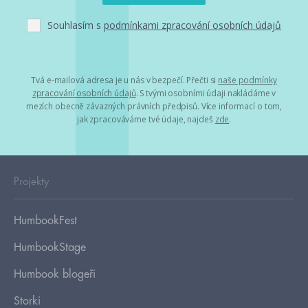
Souhlasím s
podmínkami zpracování osobních údajů
Tvá e-mailová adresa je u nás v bezpečí. Přečti si
naše podmínky
zpracování osobních údajů
. S tvými osobními údaji nakládáme v
mezích obecně závazných právních předpisů. Více informací o tom,
jak zpracováváme tvé údaje, najdeš
zde
.
Projekty
HumbookFest
HumbookStage
Humbook blogeři
Storki