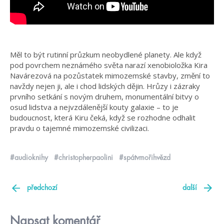
Měl to být rutinní průzkum neobydlené planety. Ale když
pod povrchem neznámého světa narazí xenobioložka Kira
Navárezová na pozůstatek mimozemské stavby, změní to
navždy nejen ji, ale i chod lidských dějin. Hrůzy i zázraky
prvního setkání s novým druhem, monumentální bitvy o
osud lidstva a nejvzdálenější kouty galaxie – to je
budoucnost, která Kiru čeká, když se rozhodne odhalit
pravdu o tajemné mimozemské civilizaci.
#audioknihy
#christopherpaolini
#spátvmořihvězd
předchozí
další
Napsat komentář