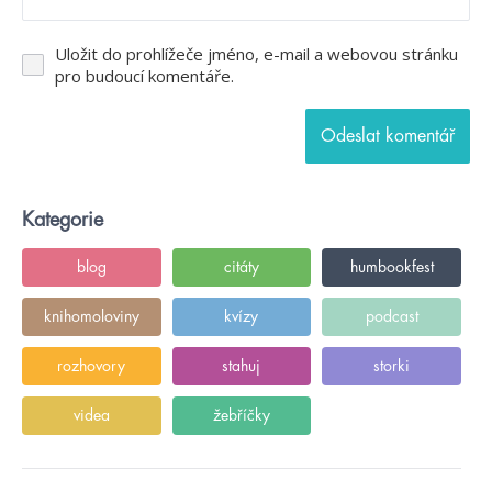
Uložit do prohlížeče jméno, e-mail a webovou stránku
pro budoucí komentáře.
Kategorie
blog
citáty
humbookfest
knihomoloviny
kvízy
podcast
rozhovory
stahuj
storki
videa
žebříčky