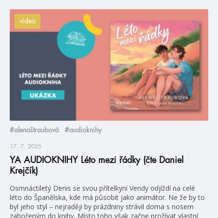
videa
#alenaštraubová
#audioknihy
17. 7. 2025
YA AUDIOKNIHY Léto mezi řádky (čte Daniel
Krejčík)
Osmnáctiletý Denis se svou přítelkyní Vendy odjíždí na celé
léto do Španělska, kde má působit jako animátor. Ne že by to
byl jeho styl – nejraději by prázdniny strávil doma s nosem
zabořeným do knihy. Místo toho však začne prožívat vlastní