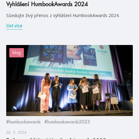
Vyhlášení HumbookAwards 2024
Sůedujte živý přenos z vyhlášení HumbookAwards 2024.
číst více
blog
#humbookawards
#humbookawards2023
26. 3. 2024