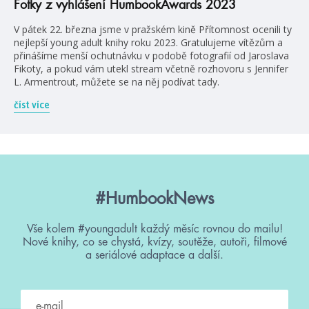
Fotky z vyhlášení HumbookAwards 2023
V pátek 22. března jsme v pražském kině Přítomnost ocenili ty
nejlepší young adult knihy roku 2023. Gratulujeme vítězům a
přinášíme menší ochutnávku v podobě fotografií od Jaroslava
Fikoty, a pokud vám utekl stream včetně rozhovoru s Jennifer
L. Armentrout, můžete se na něj podívat tady.
číst více
#HumbookNews
Vše kolem #youngadult každý měsíc rovnou do mailu!
Nové knihy, co se chystá, kvízy, soutěže, autoři, filmové
a seriálové adaptace a další.