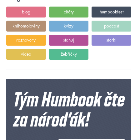
blog
citáty
humbookfest
knihomoloviny
kvízy
podcast
rozhovory
stahuj
storki
videa
žebříčky