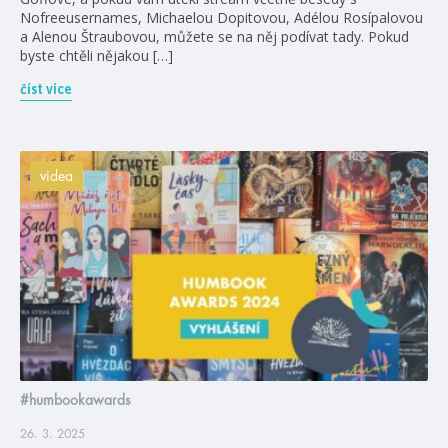
Nofreeusernames, Michaelou Dopitovou, Adélou Rosípalovou
a Alenou Štraubovou, můžete se na něj podívat tady. Pokud
byste chtěli nějakou […]
číst více
videa
#humbookawards
26. 3. 2025