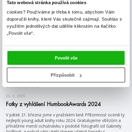
Tato webová stránka používá cookies
cookies?
Používáme je třeba k tomu, abychom Vám
doporučili knihy, které Vás skutečně zajímají.
Souhlas s
blog
využitím jednotlivých dat udělíte kliknutím na tlačítko
„Povolit vše“.
Povolit vše
Přizpůsobit
#humbookawards
26. 3. 2025
Fotky z vyhlášení HumbookAwards 2024
V pátek 21. března jsme v pražském kině Přítomnost ocenili ty
nejlepší young adult knihy roku 2024. Gratulujeme vítězům a
přinášíme menší ochutnávku v podobě fotografií od Gabriely
Goffové, a pokud vám utekl stream včetně besedy s