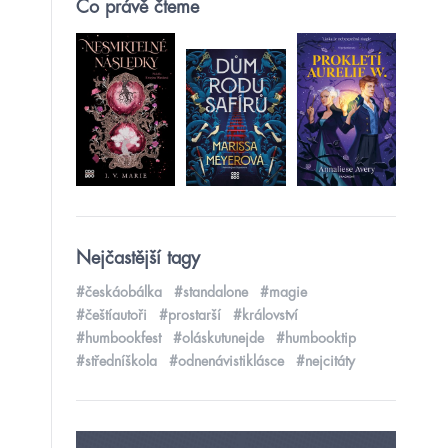
Co právě čteme
Nejčastější tagy
#českáobálka
#standalone
#magie
#češtíautoři
#prostarší
#království
#humbookfest
#oláskutunejde
#humbooktip
#středníškola
#odnenávistiklásce
#nejcitáty