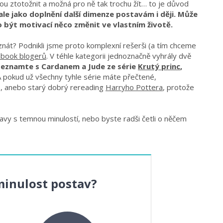
ou ztotožnit a možná pro ně tak trochu žít… to je důvod
le jako doplnění další dimenze postavám i ději. Může
o být motivací něco změnit ve vlastním životě.
nát? Podnikli jsme proto komplexní rešerši (a tím chceme
book blogerů
. V téhle kategorii jednoznačně vyhrály dvě
seznamte s Cardanem a Jude ze série
Krutý princ
,
A pokud už všechny tyhle série máte přečtené,
, anebo starý dobrý rereading
Harryho Pottera
, protože
avy s temnou minulostí, nebo byste radši četli o něčem
minulost postav?