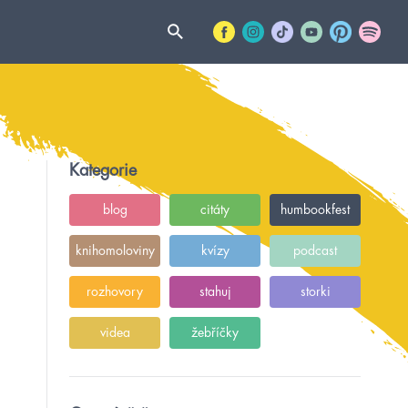
Kategorie
blog
citáty
humbookfest
knihomoloviny
kvízy
podcast
rozhovory
stahuj
storki
videa
žebříčky