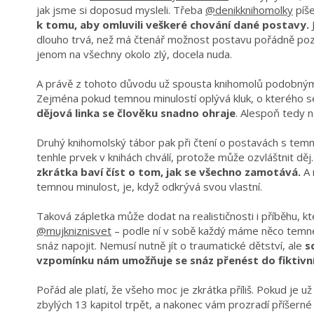
jak jsme si doposud mysleli. Třeba
@denikknihomolky
píše
k tomu, aby omluvili veškeré chování dané postavy.
J
dlouho trvá, než má čtenář možnost postavu pořádně pozn
jenom na všechny okolo zlý, docela nuda.
A právě z tohoto důvodu už spousta knihomolů podobným
Zejména pokud temnou minulostí oplývá kluk, o kterého s
dějová linka se člověku snadno ohraje
. Alespoň tedy 
Druhý knihomolský tábor pak při čtení o postavách s temno
tenhle prvek v knihách chválí, protože může ozvláštnit děj
zkrátka baví číst o tom, jak se všechno zamotává.
A 
temnou minulost, je, když odkrývá svou vlastní.
Taková zápletka může dodat na realističnosti i příběhu, kte
@mujkniznisvet
– podle ní v sobě každý máme něco temn
snáz napojit. Nemusí nutně jít o traumatické dětství, ale
s
vzpomínku nám umožňuje se snáz přenést do fiktivníc
Pořád ale platí, že všeho moc je zkrátka příliš. Pokud je 
zbylých 13 kapitol trpět, a nakonec vám prozradí příšerné 