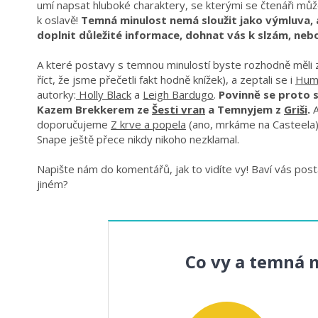
umí napsat hluboké charaktery, se kterými se čtenáři můž
k oslavě!
Temná minulost nemá sloužit jako výmluva, a
doplnit důležité informace, dohnat vás k slzám, neb
A které postavy s temnou minulostí byste rozhodně měli z
říct, že jsme přečetli fakt hodně knížek), a zeptali se i
Hum
autorky:
Holly Black
a
Leigh Bardugo
.
Povinně se proto 
Kazem Brekkerem ze
Šesti vran
a Temnyjem z
Griši
.
doporučujeme
Z krve a popela
(ano, mrkáme na Casteela)
Snape ještě přece nikdy nikoho nezklamal.
Napište nám do komentářů, jak to vidíte vy! Baví vás post
jiném?
Co vy a temná 