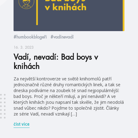
#humbookblogeři
#vadínevadí
16. 3. 2023
Vadí, nevadí: Bad boys v
knihách
Za největší kontroverze ve světě knihomolů patří
jednoznačně různé druhy romantických linek, a tak se
dneska podíváme na zoubek té snad nejpopulárnější:
bad boys. Proč je někteří milují, a jiní nenávidí? A ve
kterých knihách jsou napsaní tak skvěle, že jim neodolá
snad vůbec nikdo? Pojďme to společně zjistit. Články
ze série Vadí, nevadí vznikají […]
číst více