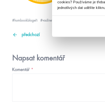
cookies?
Používáme je třeba
jednotlivých dat udělíte klikn
#humbookblogeři
#vadínevadí
předchozí
Napsat komentář
Komentář
*