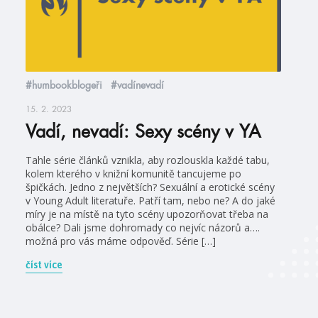
#humbookblogeři
#vadínevadí
15. 2. 2023
Vadí, nevadí: Sexy scény v YA
Tahle série článků vznikla, aby rozlouskla každé tabu,
kolem kterého v knižní komunitě tancujeme po
špičkách. Jedno z největších? Sexuální a erotické scény
v Young Adult literatuře. Patří tam, nebo ne? A do jaké
míry je na místě na tyto scény upozorňovat třeba na
obálce? Dali jsme dohromady co nejvíc názorů a….
možná pro vás máme odpověď. Série […]
číst více