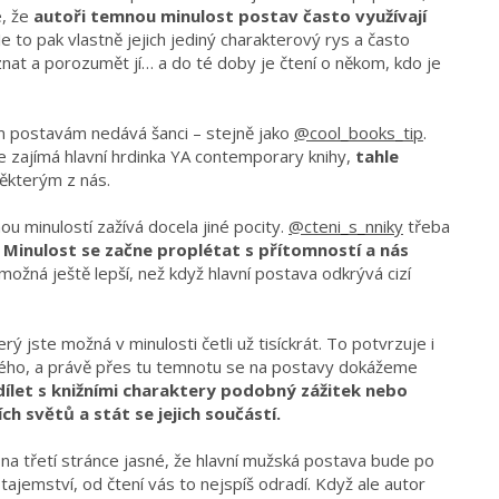
, že
autoři temnou minulost postav často využívají
e to pak vlastně jejich jediný charakterový rys a často
at a porozumět jí… a do té doby je čtení o někom, kdo je
 postavám nedává šanci – stejně jako
@cool_books_tip
.
e zajímá hlavní hrdinka YA contemporary knihy,
tahle
některým z nás.
u minulostí zažívá docela jiné pocity.
@cteni_s_nniky
třeba
.
Minulost se začne proplétat s přítomností a nás
možná ještě lepší, než když hlavní postava odkrývá cizí
rý jste možná v minulosti četli už tisíckrát. To potvrzuje i
ého, a právě přes tu temnotu se na postavy dokážeme
dílet s knižními charaktery podobný zážitek nebo
h světů a stát se jejich součástí.
už na třetí stránce jasné, že hlavní mužská postava bude po
tajemství, od čtení vás to nejspíš odradí. Když ale autor