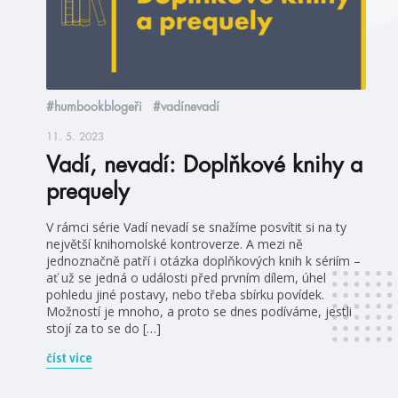
#humbookblogeři
#vadínevadí
11. 5. 2023
Vadí, nevadí: Doplňkové knihy a
prequely
V rámci série Vadí nevadí se snažíme posvítit si na ty
největší knihomolské kontroverze. A mezi ně
jednoznačně patří i otázka doplňkových knih k sériím –
ať už se jedná o události před prvním dílem, úhel
pohledu jiné postavy, nebo třeba sbírku povídek.
Možností je mnoho, a proto se dnes podíváme, jestli
stojí za to se do […]
číst více