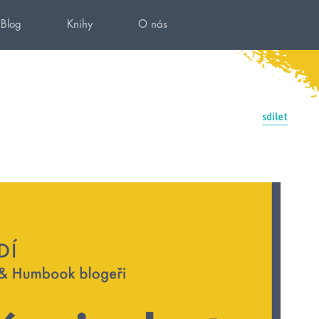
Blog
Knihy
O nás
sdílet