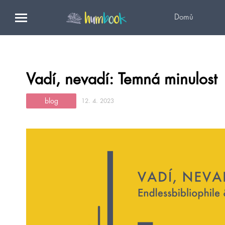
Domů
Vadí, nevadí: Temná minulost
blog
12. 4. 2023