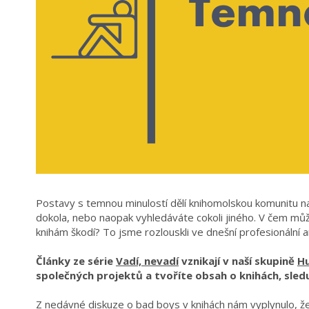
Postavy s temnou minulostí dělí knihomolskou komunitu na
dokola, nebo naopak vyhledáváte cokoli jiného. V čem můž
knihám škodí? To jsme rozlouskli ve dnešní profesionální a
Články ze série
Vadí, nevadí
vznikají v naší skupině
H
společných projektů a tvoříte obsah o knihách, sled
Z nedávné
diskuze o bad boys v knihách
nám vyplynulo, že