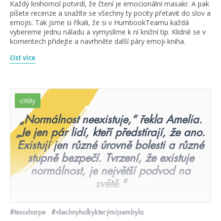
Každý knihomol potvrdí, že čtení je emocionální masakr. A pak
píšete recenze a snažíte se všechny ty pocity přetavit do slov a
emojis. Tak jsme si říkali, že si v HumbookTeamu každá
vybereme jednu náladu a vymyslíme k ní knižní tip. Klidně se v
komentech přidejte a navrhněte další páry emoji-kniha.
číst více
citáty
„Normálnost neexistuje,“ řekla Amelia.
„Je jen pár lidí, kteří předstírají, že ano.
Existují jen různé úrovně bolesti a různé
stupně bezpečí. Tvrzení, že existuje
normálnost, je největší podvod na
světě."
#tesssharpe
#všechnyholkykterýmijsembyla