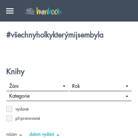
#všechnyholkykterýmijsembyla
Knihy
Žánr
Rok
Kategorie
vydané
připravované
název
datum vydání