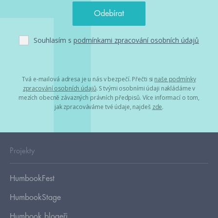
Souhlasím s
podmínkami zpracování osobních údajů
Tvá e-mailová adresa je u nás v bezpečí. Přečti si
naše podmínky
zpracování osobních údajů
. S tvými osobními údaji nakládáme v
mezích obecně závazných právních předpisů. Více informací o tom,
jak zpracováváme tvé údaje, najdeš
zde
.
Projekty
HumbookFest
HumbookStage
Humbook blogeři