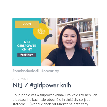
videa
#candacebushnell
#dcerazimy
6. 12. 2021
NEJ 7 #girlpower knih
Co je podle vás #girlpower kniha? Pro Valču to není jen
o badass holkách, ale obecně o hrdinkách, co jsou
statečné. Původní článek od Markét najdete tady.