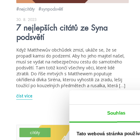
#nejcitáty
#synpodsvětí
30. 8. 2023
7 nejlepších citátů ze Syna
podsvětí
Když Matthewův obchůdek zmizí, ukáže se, že se
propadl kamsi do podzemí. Aby ho jeho majitel našel,
musí se vydat na nebezpečnou cestu do samotného
podsvětí. Tam totiž končí všechny věci, které lidé
ztratili. Do říše mrtvých s Matthewem poputuje
okřídlená dívka Siréna, kterou vyhostili za zradu, lešij
toužící po kouzelných předmětech a rusalka, která […]
číst více
Souhlas
citáty
Tato webová stránka použív