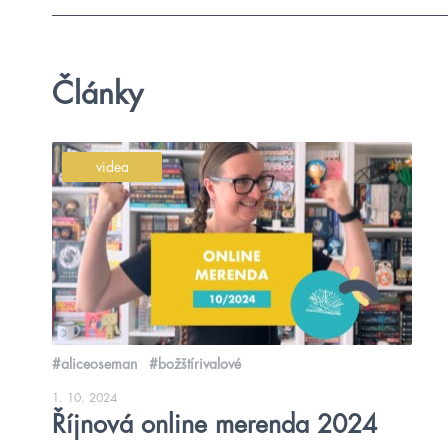
Články
videa
#aliceoseman
#božštírivalové
1. 10. 2024
Říjnová online merenda 2024