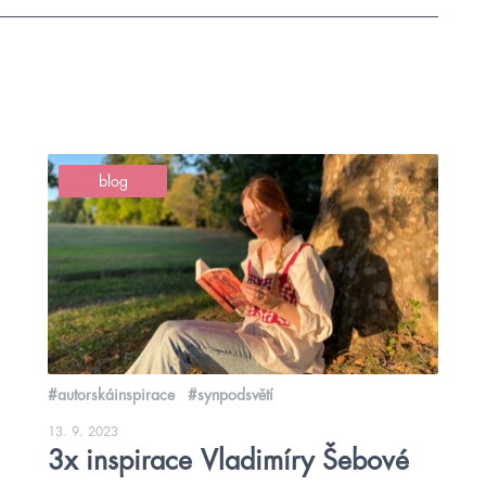
blog
#autorskáinspirace
#synpodsvětí
13. 9. 2023
3x inspirace Vladimíry Šebové