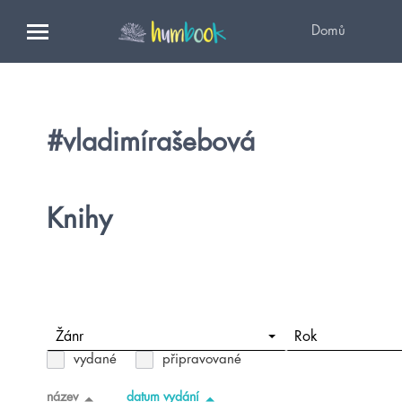
Domů
#vladimírašebová
Knihy
Žánr
Rok
vydané
připravované
název
datum vydání