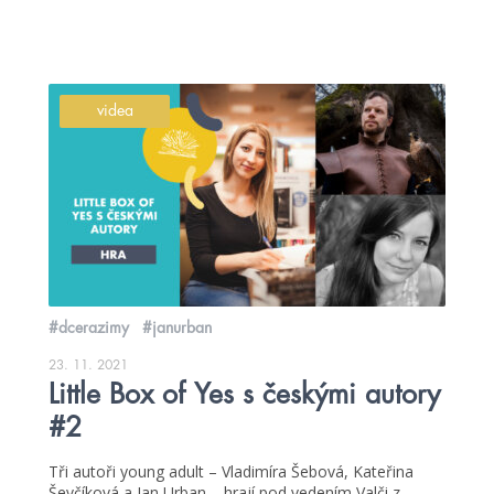
videa
#dcerazimy
#janurban
23. 11. 2021
Little Box of Yes s českými autory
#2
Tři autoři young adult – Vladimíra Šebová, Kateřina
Ševčíková a Jan Urban – hrají pod vedením Valči z