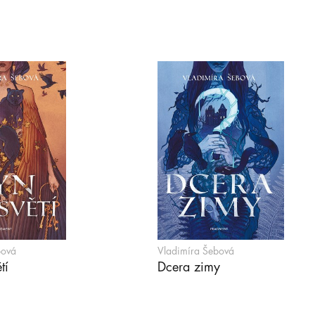
bová
Vladimíra Šebová
tí
Dcera zimy