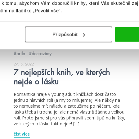
 k tomu, abychom Vám doporučili knihy, které Vás skutečně zaj
utím na tlačítko „Povolit vše“.
Přizpůsobit
#arila
#dcerazimy
27. 5. 2022
7 nejlepších knih, ve kterých
nejde o lásku
Romantika hraje v young adult knížkách dost často
jednu z hlavních rolí (a my to milujeme)! Ale někdy na
to nemusíme mít náladu a zatoužíme po něčem, kde
láska třeba i trochu je, ale nemá vlastně žádnou velkou
roli. Proto jsme si pro vás připravili sedm tipů na knížky,
ve kterých o lásku fakt nejde! […]
číst více