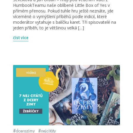
HumbookTeamu naše oblíbené Little Box of Yes v
přímém přenosu. Pokud tuhle hru ještě neznáte, jde
víceméně o vymýšlení příběhů podle indicií, které
moderátor vytahuje s balíčku karet. Tři spisovatelé na
jeden příběh, to je většinou velká […]
číst více
videa
#dcerazimy
#nejcitáty