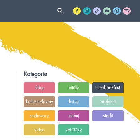
Kategorie
blog
citáty
humbookfest
knihomoloviny
kvízy
podcast
rozhovory
stahuj
storki
videa
žebříčky