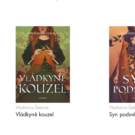
Vladimíra Šebová
Vladimíra Še
Vládkyně kouzel
Syn podsvě