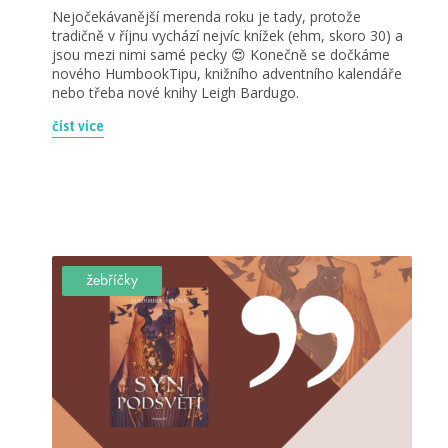
Nejočekávanější merenda roku je tady, protože
tradičně v říjnu vychází nejvíc knížek (ehm, skoro 30) a
jsou mezi nimi samé pecky 😍 Konečně se dočkáme
nového HumbookTipu, knižního adventního kalendáře
nebo třeba nové knihy Leigh Bardugo.
číst více
žebříčky