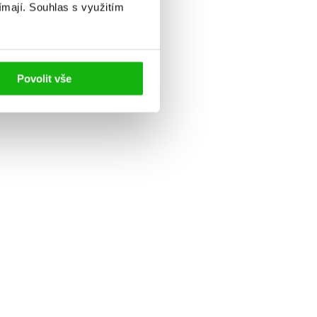
ímají.
Souhlas s využitím
Povolit vše