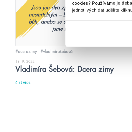
cookies?
Používáme je třeba
Jsou jen dva způsoby, jak se stát
jednotlivých dat udělíte klikn
nesmrtelným – buď se narodíš jako
bůh, anebo se staneš příšerou. My
jsme to druhé.
#dcerazimy
#vladimírašebová
18. 9. 2022
Vladimíra Šebová: Dcera zimy
číst více