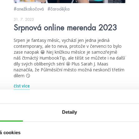
#anežkakočová
#čarodějka
31. 7. 2023
Srpnová online merenda 2023
Srpen je fantasy měsíc, vychází jen jedna jediná
contemporary, ale to neva, protože v červenci to bylo
zase naopak 😁 Nej knížkou měsíce je samozřejmě
náš čtrnáctý HumbookTip, ale těšit se můžete i na další
díly svých oblíbených sérií 🤩 Plus Sarah J. Maas
naznačila, že Půlměsíční město možná neskončí třetím
dílem 😏
číst více
Detaily
žebříčky
á cookies