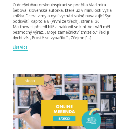
O dnešní #autorskouinspiraci se podělila Vladimíra
Šebová, slovenská autorka, které už v minulosti vyšla
knížka Dcera zimy a nyní vychází volně navazující Syn
podsvětí. Kapitola 6 (První ze třech), strana 36
Matthew si přisedl blíž a naklonil se k ní. Ve tváři měl
bezmocný výraz. „Moje zámečníctví zmizelo,“ řekl ji
dychtivě. „Prostě se vypařilo.“ „Zřejme […]
číst více
videa