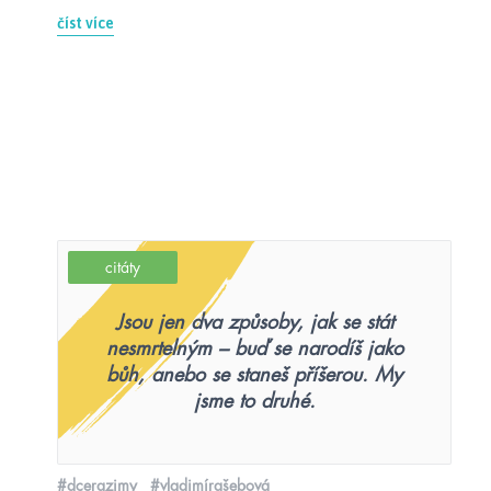
číst více
citáty
Jsou jen dva způsoby, jak se stát
nesmrtelným – buď se narodíš jako
bůh, anebo se staneš příšerou. My
jsme to druhé.
#dcerazimy
#vladimírašebová