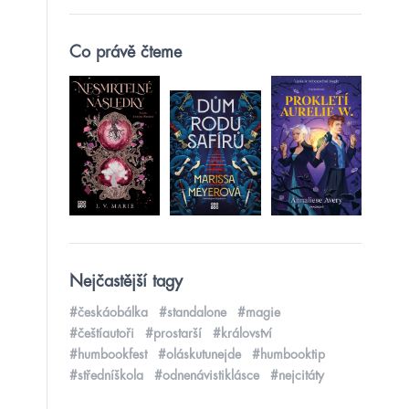
Co právě čteme
Nejčastější tagy
#českáobálka
#standalone
#magie
#češtíautoři
#prostarší
#království
#humbookfest
#oláskutunejde
#humbooktip
#středníškola
#odnenávistiklásce
#nejcitáty