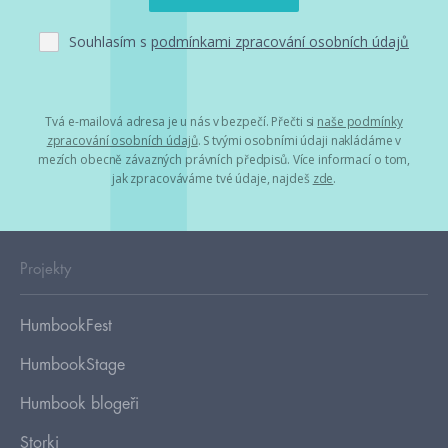
Souhlasím s
podmínkami zpracování osobních údajů
Tvá e-mailová adresa je u nás v bezpečí. Přečti si
naše podmínky
zpracování osobních údajů
. S tvými osobními údaji nakládáme v
mezích obecně závazných právních předpisů. Více informací o tom,
jak zpracováváme tvé údaje, najdeš
zde
.
Projekty
HumbookFest
HumbookStage
Humbook blogeři
Storki