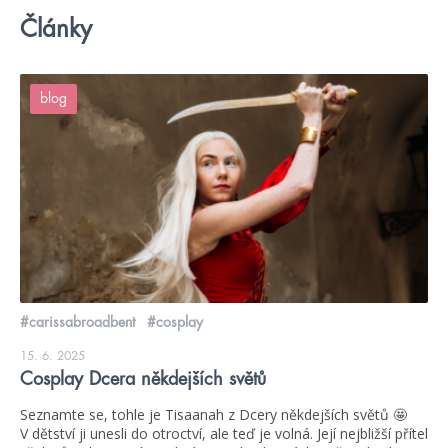
Články
blog
#carissabroadbent
#cosplay
15. 6. 2025
Cosplay Dcera někdejších světů
Seznamte se, tohle je Tisaanah z Dcery někdejších světů 🤩
V dětství ji unesli do otroctví, ale teď je volná. Její nejbližší přítel