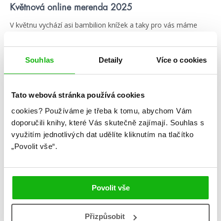
Květnová online merenda 2025
V květnu vychází asi bambilion knížek a taky pro vás máme
spoustu infošek. Nachystejte kakajíčko a pusťte si naši
celovečerní merendu, ať jste v obraze 😁
Souhlas
Detaily
Více o cookies
číst více
Kategorie
Tato webová stránka používá cookies
cookies?
Používáme je třeba k tomu, abychom Vám
blog
citáty
humbookfest
doporučili knihy, které Vás skutečně zajímají.
Souhlas s
využitím jednotlivých dat udělíte kliknutím na tlačítko
knihomoloviny
kvízy
podcast
„Povolit vše“.
rozhovory
stahuj
storki
videa
žebříčky
Povolit vše
Přizpůsobit