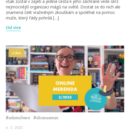
však zůstal v zajetí a jediná cesta k jeho záchraně vede skrz
nejmocnější organizaci mágů na světě. Dostat se do nich ale
znamená čelit vražedným zkouškám a spoléhat na pomoc
muže, který řády pohrdá […]
číst více
videa
#adamsilvera
#aliceoseman
6. 5. 2025