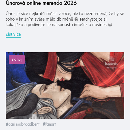
Únorová online merenda 2026
Únor je sice nejkratší měsíc v roce, ale to neznamená, že by se
toho v knižním světě mělo dít méně 😁 Nachystejte si
kakajíčko a podívejte se na spoustu infošek a novinek 😍
číst více
stahuj
#carissabroadbent
#fanart