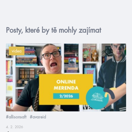
Posty, které by tě mohly zajímat
videa
#allisonsaft
#avareid
4. 2. 2026