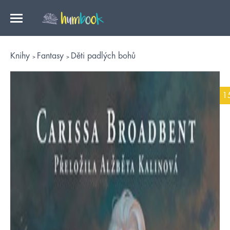
Knihy
Fantasy
Děti padlých bohů
1