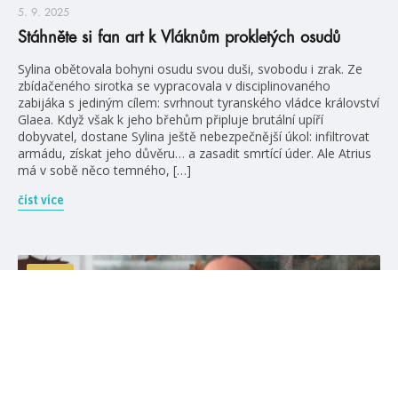
5. 9. 2025
Stáhněte si fan art k Vláknům prokletých osudů
Sylina obětovala bohyni osudu svou duši, svobodu i zrak. Ze
zbídačeného sirotka se vypracovala v disciplinovaného
zabijáka s jediným cílem: svrhnout tyranského vládce království
Glaea. Když však k jeho břehům připluje brutální upíří
dobyvatel, dostane Sylina ještě nebezpečnější úkol: infiltrovat
armádu, získat jeho důvěru… a zasadit smrtící úder. Ale Atrius
má v sobě něco temného, […]
číst více
videa