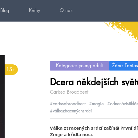
Blog
Knihy
O nás
Kategorie: young adult
Žánr: Fantas
15+
Dcera někdejších svět
Carissa Broadbent
#carissabroadbent
#magie
#odnenávistiklá
#válkaztracenýchsrdcí
Válka ztracených srdcí začíná! První d
Zmije a křídla noci.