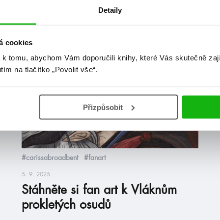
Detaily
at
á cookies
 k tomu, abychom Vám doporučili knihy, které Vás skutečně zaj
stahuj
utím na tlačítko „Povolit vše“.
Přizpůsobit
#carissabroadbent
#fanart
5. 9. 2025
Stáhněte si fan art k Vláknům
prokletých osudů