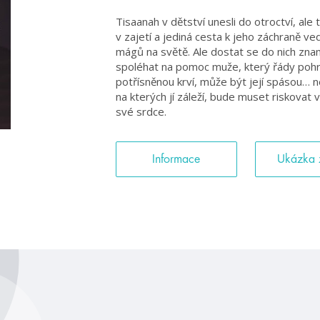
Tisaanah v dětství unesli do otroctví, ale te
v zajetí a jediná cesta k jeho záchraně ve
mágů na světě. Ale dostat se do nich zn
spoléhat na pomoc muže, který řády pohrd
potřísněnou krví, může být její spásou… n
na kterých jí záleží, bude muset riskovat 
své srdce.
Informace
Ukázka 