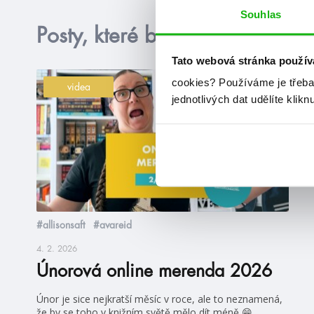
Souhlas
Posty, které by tě mohly zajím
Tato webová stránka použív
cookies?
Používáme je třeba
videa
jednotlivých dat udělíte klikn
#allisonsaft
#avareid
4. 2. 2026
Únorová online merenda 2026
Únor je sice nejkratší měsíc v roce, ale to neznamená,
že by se toho v knižním světě mělo dít méně 😁