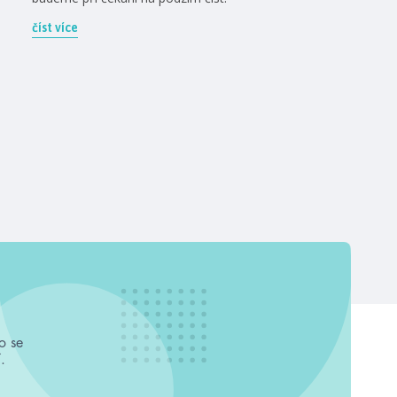
číst více
o se
.