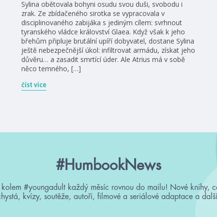
Sylina obětovala bohyni osudu svou duši, svobodu i
zrak. Ze zbídačeného sirotka se vypracovala v
disciplinovaného zabijáka s jediným cílem: svrhnout
tyranského vládce království Glaea. Když však k jeho
břehům připluje brutální upíří dobyvatel, dostane Sylina
ještě nebezpečnější úkol: infiltrovat armádu, získat jeho
důvěru… a zasadit smrtící úder. Ale Atrius má v sobě
něco temného, […]
číst více
#HumbookNews
 kolem #youngadult každý měsíc rovnou do mailu! Nové knihy, c
chystá, kvízy, soutěže, autoři, filmové a seriálové adaptace a další