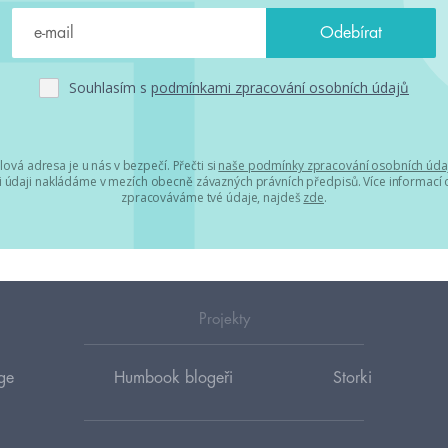
Souhlasím s
podmínkami zpracování osobních údajů
lová adresa je u nás v bezpečí. Přečti si
naše podmínky zpracování osobních úda
 údaji nakládáme v mezích obecně závazných právních předpisů. Více informací o
zpracováváme tvé údaje, najdeš
zde
.
Projekty
ge
Humbook blogeři
Storki