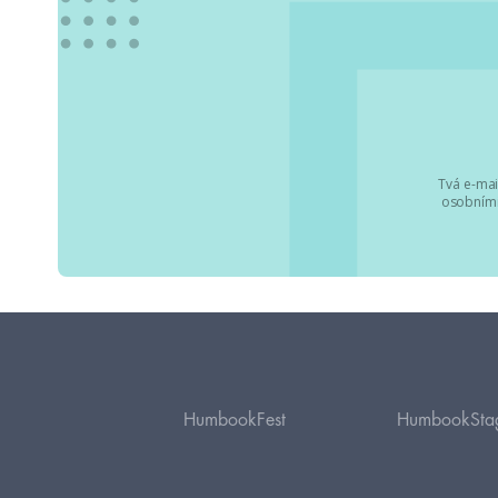
Tvá e-mai
osobními
HumbookFest
HumbookSta