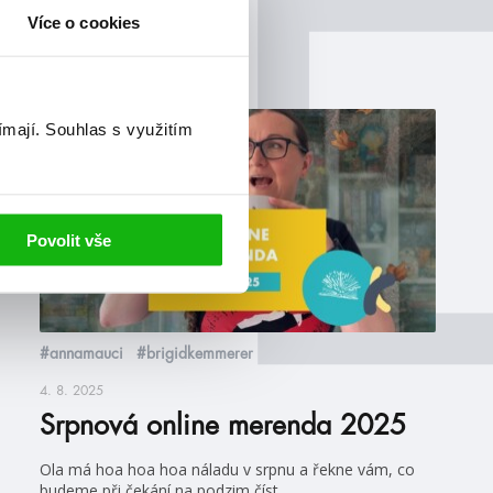
Více o cookies
ímají.
Souhlas s využitím
videa
Povolit vše
#annamauci
#brigidkemmerer
4. 8. 2025
Srpnová online merenda 2025
Ola má hoa hoa hoa náladu v srpnu a řekne vám, co
budeme při čekání na podzim číst.