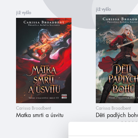
již vyšlo
již vyšlo
Carissa Broadbent
Carissa Broadbent
Matka smrti a úsvitu
Děti padlých boh