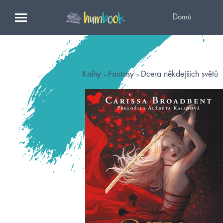
Domů
Knihy
Fantasy
Dcera někdejších světů