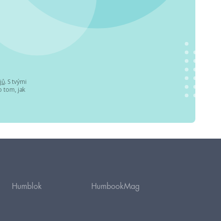
jů
. S tvými
 tom, jak
Humblok
HumbookMag