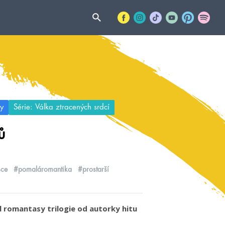
y
Série: Válka ztracených srdcí
ů
sce
#pomaláromantika
#prostarší
íl romantasy trilogie od autorky hitu