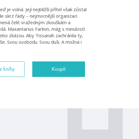
ď je volná. Její nejbližší přítel však zůstal
de skrz řády – nejmocnější organizaci
amená čelit vražedným zkouškám a
á. Maxantarius Farlion, mág s minulostí
ebo zkázou. Aby Tissanah zachránila ty,
vše. Svou svobodu. Svou duši. A možná i
z knihy
Koupit