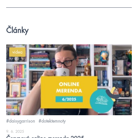
Články
videa
#daisygarrison
#dotektemnoty
9. 6. 2025