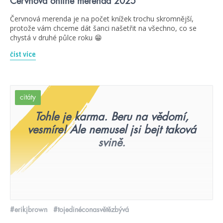
Červnová online merenda 2025
Červnová merenda je na počet knížek trochu skromnější,
protože vám chceme dát šanci našetřit na všechno, co se
chystá v druhé půlce roku 😁
číst více
citáty
Tohle je karma. Beru na vědomí,
vesmíre! Ale nemusel jsi bejt taková
svině.
#erikjbrown
#tojedinéconasvětězbývá