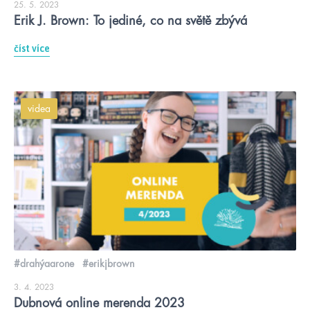
25. 5. 2023
Erik J. Brown: To jediné, co na světě zbývá
číst více
videa
#drahýaarone
#erikjbrown
3. 4. 2023
Dubnová online merenda 2023