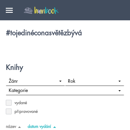
#tojedinéconasvětězbývá
Knihy
Žánr
Rok
Kategorie
vydané
připravované
název
datum vydání