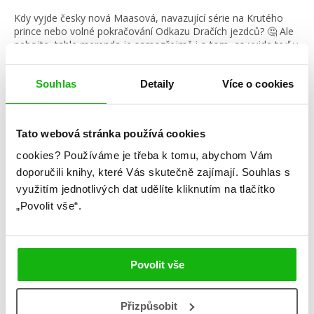
Kdy vyjde česky nová Maasová, navazující série na Krutého
prince nebo volné pokračování Odkazu Dračích jezdců? 🤔 Ale
nebojte, tahle merenda je samozřejmě i o tom, co vyjde teď v
dubnu.
číst více
Souhlas
Detaily
Více o cookies
Kategorie
Tato webová stránka používá cookies
cookies?
Používáme je třeba k tomu, abychom Vám
blog
citáty
humbookfest
doporučili knihy, které Vás skutečně zajímají.
Souhlas s
knihomoloviny
kvízy
podcast
využitím jednotlivých dat udělíte kliknutím na tlačítko
„Povolit vše“.
rozhovory
stahuj
storki
videa
žebříčky
Povolit vše
Přizpůsobit