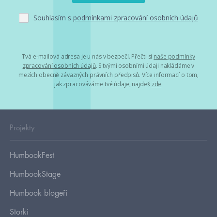
Souhlasím s
podmínkami zpracování osobních údajů
Tvá e-mailová adresa je u nás v bezpečí. Přečti si
naše podmínky
zpracování osobních údajů
. S tvými osobními údaji nakládáme v
mezích obecně závazných právních předpisů. Více informací o tom,
jak zpracováváme tvé údaje, najdeš
zde
.
Projekty
HumbookFest
HumbookStage
Humbook blogeři
Storki