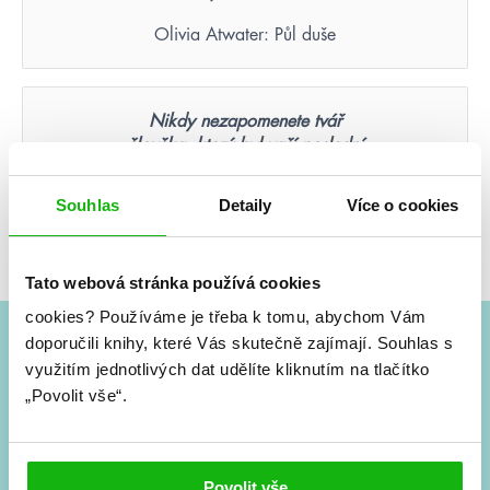
Olivia Atwater: Půl duše
Nikdy nezapomenete tvář
člověka, který byl vaší poslední
nadějí.
Souhlas
Detaily
Více o cookies
Suzanne Collins: Hunger Games – Aréna smrti
(ilustrované vydání)
Tato webová stránka používá cookies
cookies?
Používáme je třeba k tomu, abychom Vám
doporučili knihy, které Vás skutečně zajímají.
Souhlas s
#HumbookNews
využitím jednotlivých dat udělíte kliknutím na tlačítko
„Povolit vše“.
Vše kolem #youngadult každý měsíc rovnou do mailu!
Nové knihy, co se chystá, kvízy, soutěže, autoři, filmové
a seriálové adaptace a další.
Povolit vše