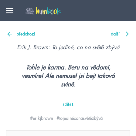
předchozí
další
Erik J. Brown: To jediné, co na světě zbývá
Tohle je karma. Beru na vědomí,
vesmíre! Ale nemusel jsi bejt taková
svině.
sdílet
#erikjbrown
#tojedinéconasvětězbývá