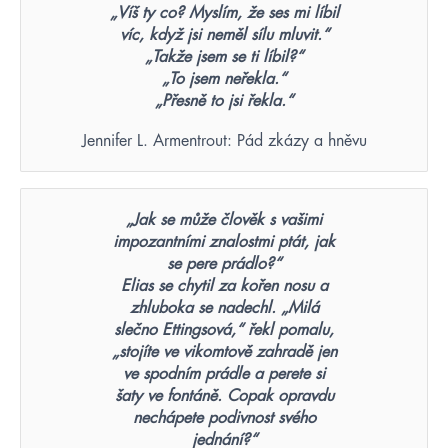
„Víš ty co? Myslím, že ses mi líbil
víc, když jsi neměl sílu mluvit.“
„Takže jsem se ti líbil?“
„To jsem neřekla.“
„Přesně to jsi řekla.“
Jennifer L. Armentrout: Pád zkázy a hněvu
„Jak se může člověk s vašimi
impozantními znalostmi ptát, jak
se pere prádlo?“
Elias se chytil za kořen nosu a
zhluboka se nadechl. „Milá
slečno Ettingsová,“ řekl pomalu,
„stojíte ve vikomtově zahradě jen
ve spodním prádle a perete si
šaty ve fontáně. Copak opravdu
nechápete podivnost svého
jednání?“