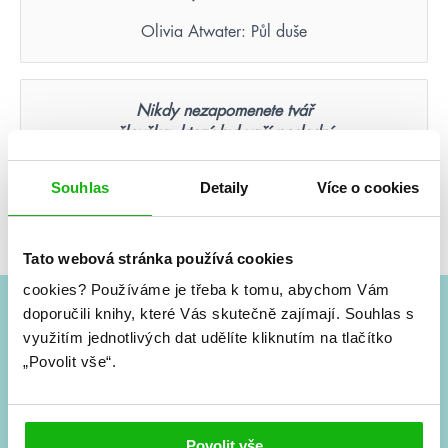
Olivia Atwater: Půl duše
Nikdy nezapomenete tvář
člověka, který byl vaší poslední
nadějí.
Souhlas
Detaily
Více o cookies
Suzanne Collins: Hunger Games – Aréna smrti
(ilustrované vydání)
Tato webová stránka používá cookies
cookies?
Používáme je třeba k tomu, abychom Vám
doporučili knihy, které Vás skutečně zajímají.
Souhlas s
#HumbookNews
využitím jednotlivých dat udělíte kliknutím na tlačítko
„Povolit vše“.
Vše kolem #youngadult každý měsíc rovnou do mailu!
Nové knihy, co se chystá, kvízy, soutěže, autoři, filmové
a seriálové adaptace a další.
Povolit vše