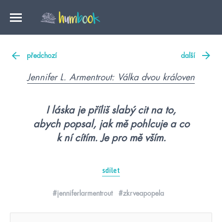
předchozí
další
Jennifer L. Armentrout: Válka dvou královen
I láska je příliš slabý cit na to,
abych popsal, jak mě pohlcuje a co
k ní cítím. Je pro mě vším.
sdílet
#jenniferlarmentrout
#zkrveapopela