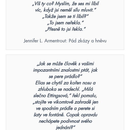
„Víš ty co? Myslím, že ses mi líbil
víc, když jsi neměl sílu mluvit.“
„Takže jsem se ti líbil?“
„To jsem neřekla.“
„Přesně to jsi řekla.“
Jennifer L. Armentrout: Pád zkázy a hněvu
„Jak se může člověk s vašimi
impozantními znalostmi ptát, jak
se pere prádlo?“
Elias se chytil za kořen nosu a
zhluboka se nadechl. „Milá
slečno Ettingsová,“ řekl pomalu,
„stojíte ve vikomtově zahradě jen
ve spodním prádle a perete si
šaty ve fontáně. Copak opravdu
nechápete podivnost svého
jednání?“