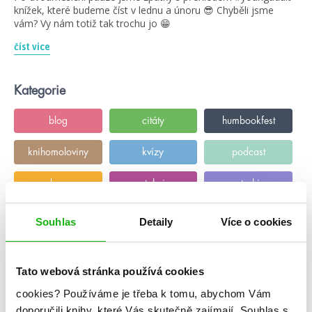
knížek, které budeme číst v lednu a únoru 😎 Chyběli jsme
vám? Vy nám totiž tak trochu jo 😁
číst více
Kategorie
blog
citáty
humbookfest
knihomoloviny
kvízy
podcast
rozhovory
stahuj
storki
videa
žebříčky
Souhlas
Detaily
Více o cookies
Tato webová stránka používá cookies
cookies?
Používáme je třeba k tomu, abychom Vám
doporučili knihy, které Vás skutečně zajímají.
Souhlas s