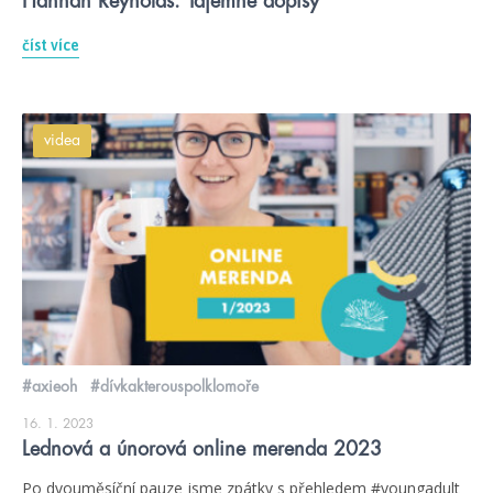
Hannah Reynolds: Tajemné dopisy
číst více
videa
#axieoh
#dívkakterouspolklomoře
16. 1. 2023
Lednová a únorová online merenda 2023
Po dvouměsíční pauze jsme zpátky s přehledem #youngadult