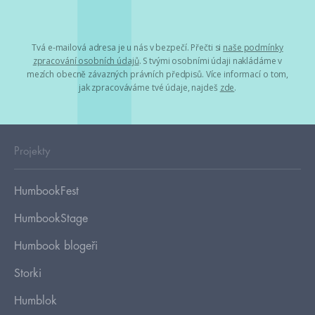
Tvá e-mailová adresa je u nás v bezpečí. Přečti si
naše podmínky
zpracování osobních údajů
. S tvými osobními údaji nakládáme v
mezích obecně závazných právních předpisů. Více informací o tom,
jak zpracováváme tvé údaje, najdeš
zde
.
Projekty
HumbookFest
HumbookStage
Humbook blogeři
Storki
Humblok