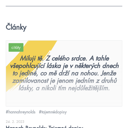
Články
citáty
Miluji tě. Z celého srdce. A tahle
všepohlcující láska je v některých dnech
to jediné, co mě drží na nohou. Jenže
zamilovanost je jenom jedním z druhů
lásky, a nikoli tím nejdůležitějším.
#hannahreynolds
#tajemnédopisy
24. 2. 2023