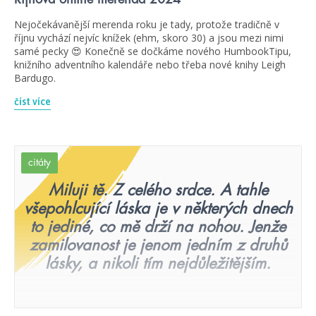
Nejočekávanější merenda roku je tady, protože tradičně v
říjnu vychází nejvíc knížek (ehm, skoro 30) a jsou mezi nimi
samé pecky 😍 Konečně se dočkáme nového HumbookTipu,
knižního adventního kalendáře nebo třeba nové knihy Leigh
Bardugo.
číst více
citáty
Miluji tě. Z celého srdce. A tahle
všepohlcující láska je v některých dnech
to jediné, co mě drží na nohou. Jenže
zamilovanost je jenom jedním z druhů
lásky, a nikoli tím nejdůležitějším.