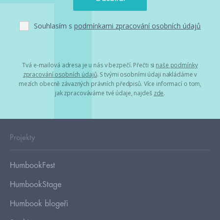
Souhlasím s
podmínkami zpracování osobních údajů
Tvá e-mailová adresa je u nás v bezpečí. Přečti si
naše podmínky
zpracování osobních údajů
. S tvými osobními údaji nakládáme v
mezích obecně závazných právních předpisů. Více informací o tom,
jak zpracováváme tvé údaje, najdeš
zde
.
Projekty
HumbookFest
HumbookStage
Humbook blogeři