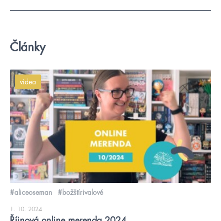
Články
videa
#aliceoseman
#božštírivalové
1. 10. 2024
Říjnová online merenda 2024