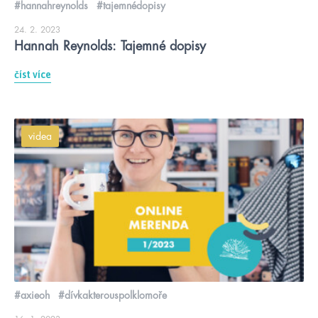
#hannahreynolds
#tajemnédopisy
24. 2. 2023
Hannah Reynolds: Tajemné dopisy
číst více
videa
#axieoh
#dívkakterouspolklomoře