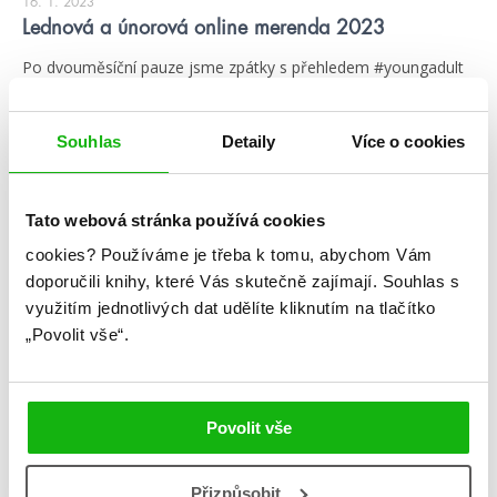
16. 1. 2023
Lednová a únorová online merenda 2023
Po dvouměsíční pauze jsme zpátky s přehledem #youngadult
knížek, které budeme číst v lednu a únoru 😎 Chyběli jsme
vám? Vy nám totiž tak trochu jo 😁
Souhlas
Detaily
Více o cookies
číst více
Kategorie
Tato webová stránka používá cookies
cookies?
Používáme je třeba k tomu, abychom Vám
blog
citáty
humbookfest
doporučili knihy, které Vás skutečně zajímají.
Souhlas s
využitím jednotlivých dat udělíte kliknutím na tlačítko
knihomoloviny
kvízy
podcast
„Povolit vše“.
rozhovory
stahuj
storki
videa
žebříčky
Povolit vše
Přizpůsobit