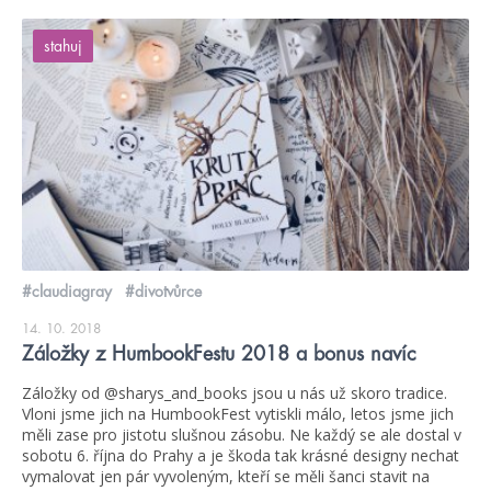
stahuj
#claudiagray
#divotvůrce
14. 10. 2018
Záložky z HumbookFestu 2018 a bonus navíc
Záložky od @sharys_and_books jsou u nás už skoro tradice.
Vloni jsme jich na HumbookFest vytiskli málo, letos jsme jich
měli zase pro jistotu slušnou zásobu. Ne každý se ale dostal v
sobotu 6. října do Prahy a je škoda tak krásné designy nechat
vymalovat jen pár vyvoleným, kteří se měli šanci stavit na