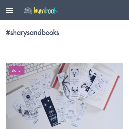
#sharysandbooks
stahuj