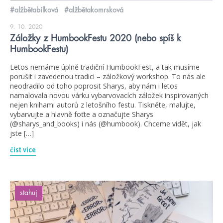
#alžbětabílková
#alžbětakomrsková
9. 10. 2020
Záložky z HumbookFestu 2020 (nebo spíš k
HumbookFestu)
Letos nemáme úplně tradiční HumbookFest, a tak musíme
porušit i zavedenou tradici – záložkový workshop. To nás ale
neodradilo od toho poprosit Sharys, aby nám i letos
namalovala novou várku vybarvovacích záložek inspirovaných
nejen knihami autorů z letošního festu. Tiskněte, malujte,
vybarvujte a hlavně foťte a označujte Sharys
(@sharys_and_books) i nás (@humbook). Chceme vidět, jak
jste […]
číst více
stahuj