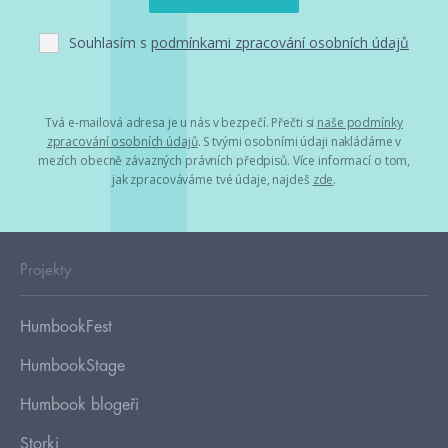
Souhlasím s
podmínkami zpracování osobních údajů
Tvá e-mailová adresa je u nás v bezpečí. Přečti si
naše podmínky
zpracování osobních údajů
. S tvými osobními údaji nakládáme v
mezích obecně závazných právních předpisů. Více informací o tom,
jak zpracováváme tvé údaje, najdeš
zde
.
Projekty
HumbookFest
HumbookStage
Humbook blogeři
Storki