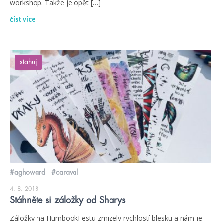
workshop. Takže je opět […]
číst více
stahuj
#aghoward
#caraval
4. 8. 2018
Stáhněte si záložky od Sharys
Záložky na HumbookFestu zmizely rychlostí blesku a nám je