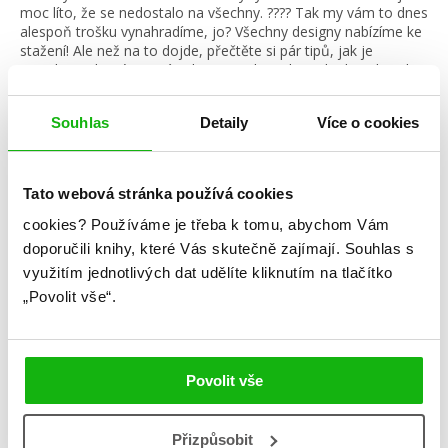
moc líto, že se nedostalo na všechny. ???? Tak my vám to dnes
alespoň trošku vynahradíme, jo? Všechny designy nabízíme ke
stažení! Ale než na to dojde, přečtěte si pár tipů, jak je
vymalovat, které pro vás Sharys nachystala. Pokud se do toho
pustíte, vyfoťte své […]
Souhlas
Detaily
Více o cookies
číst více
Kategorie
Tato webová stránka používá cookies
cookies?
Používáme je třeba k tomu, abychom Vám
blog
citáty
humbookfest
doporučili knihy, které Vás skutečně zajímají.
Souhlas s
využitím jednotlivých dat udělíte kliknutím na tlačítko
knihomoloviny
kvízy
podcast
„Povolit vše“.
rozhovory
stahuj
storki
videa
žebříčky
Povolit vše
Přizpůsobit