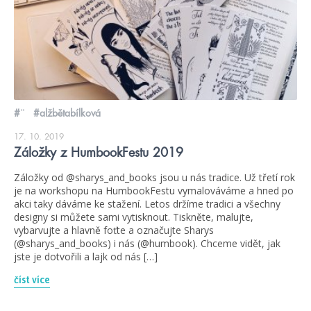
#¨
#alžbětabílková
17. 10. 2019
Záložky z HumbookFestu 2019
Záložky od @sharys_and_books jsou u nás tradice. Už třetí rok
je na workshopu na HumbookFestu vymalováváme a hned po
akci taky dáváme ke stažení. Letos držíme tradici a všechny
designy si můžete sami vytisknout. Tiskněte, malujte,
vybarvujte a hlavně foťte a označujte Sharys
(@sharys_and_books) i nás (@humbook). Chceme vidět, jak
jste je dotvořili a lajk od nás […]
číst více