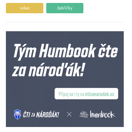
videa
žebříčky