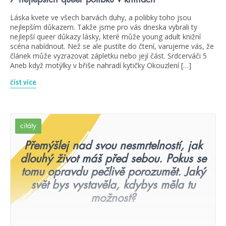
Láska kvete ve všech barvách duhy, a polibky toho jsou
nejlepším důkazem. Takže jsme pro vás dneska vybrali ty
nejlepší queer důkazy lásky, které může young adult knižní
scéna nabídnout. Než se ale pustíte do čtení, varujeme vás, že
článek může vyzrazovat zápletku nebo její část. Srdcerváči 5
Aneb když motýlky v břiše nahradí kytičky Okouzlení […]
číst více
citáty
Přemýšlej nad svou nesmrtelností, jak
dlouhý život máš před sebou. Pokus se
tomu opravdu pečlivě porozumět. Jaký
svět bys vystavěla, kdybys měla tu
možnost?