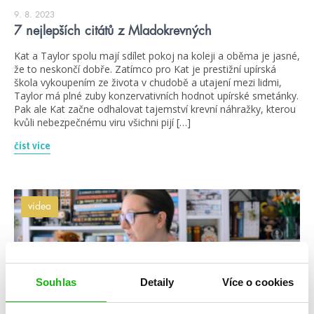
9. 8. 2023
7 nejlepších citátů z Mladokrevných
Kat a Taylor spolu mají sdílet pokoj na koleji a oběma je jasné,
že to neskončí dobře. Zatímco pro Kat je prestižní upírská
škola vykoupením ze života v chudobě a utajení mezi lidmi,
Taylor má plné zuby konzervativních hodnot upírské smetánky.
Pak ale Kat začne odhalovat tajemství krevní náhražky, kterou
kvůli nebezpečnému viru všichni pijí […]
číst více
videa
Souhlas
Detaily
Více o cookies