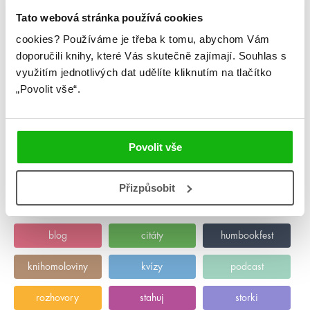
Tato webová stránka používá cookies
cookies?
Používáme je třeba k tomu, abychom Vám
#aliceoseman
#annesophiejouhanneau
doporučili knihy, které Vás skutečně zajímají.
Souhlas s
využitím jednotlivých dat udělíte kliknutím na tlačítko
17. 7. 2023
Červencová online merenda 2023
„Povolit vše“.
Lepší než kakajíčko, je víc kakajíčka a lepší než kniha, je víc
knih ☕📚 Plus pro vás máme hromadu novinek z knižního
světa a veverka má jméno 🐿️
Povolit vše
číst více
Přizpůsobit
Kategorie
blog
citáty
humbookfest
knihomoloviny
kvízy
podcast
rozhovory
stahuj
storki