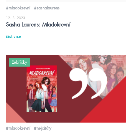
#mladokrevní
#sashalaurens
12. 8. 2023
Sasha Laurens: Mladokrevní
číst více
žebříčky
#mladokrevní
#nejcitáty