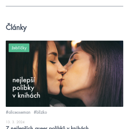
Články
žebříčky
#aliceoseman
#blízko
13. 3. 2024
7 nejlepších queer polibků v knihách