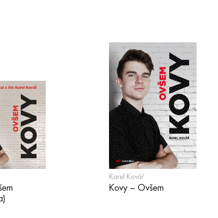
Karel Kovář
šem
Kovy – Ovšem
a)