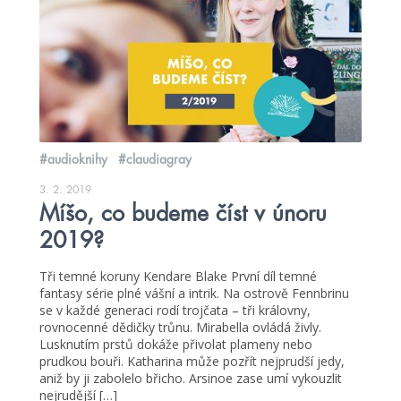
#audioknihy
#claudiagray
3. 2. 2019
Míšo, co budeme číst v únoru
2019?
Tři temné koruny Kendare Blake První díl temné
fantasy série plné vášní a intrik. Na ostrově Fennbrinu
se v každé generaci rodí trojčata – tři královny,
rovnocenné dědičky trůnu. Mirabella ovládá živly.
Lusknutím prstů dokáže přivolat plameny nebo
prudkou bouři. Katharina může pozřít nejprudší jedy,
aniž by ji zabolelo břicho. Arsinoe zase umí vykouzlit
nejrudější […]