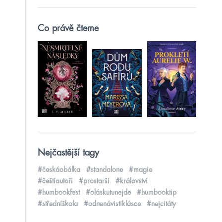
Co právě čteme
Nejčastější tagy
#českáobálka
#standalone
#magie
#češtíautoři
#prostarší
#království
#humbookfest
#oláskutunejde
#humbooktip
#středníškola
#odnenávistiklásce
#nejcitáty