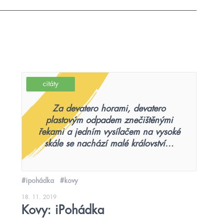
citáty
Za devatero horami, devatero
plastovým odpadem znečištěnými
řekami a jedním vysílačem na vysoké
skále se nachází malé království…
#ipohádka
#kovy
18. 11. 2019
Kovy: iPohádka