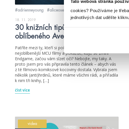
Tato webová stránka použív
cookies?
Používáme je třeba
#adrienneyoung
#aliceoseman
jednotlivých dat udělíte klikn
18. 11. 2019
30 knižních tipů podle vašeho
oblíbeného Avengera
Patříte mezi ty, kteří si pořád dokola pouští své
nejoblíbenější MCU filmy a pokaždé, když se zmíní
Endgame, začou vám slzet oči? Nebojte, my taky. A
proto jsem pro vás připravila tento článek – abych vás
z té filmovo-komiksové kocoviny dostala. Vybrala jsem
několik (anti)hrdinů, které máme všichni rádi, a přiřadila
k nim tři knihy, […]
číst více
videa