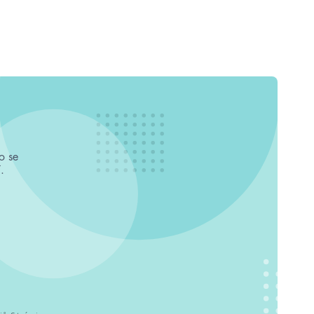
o se
.