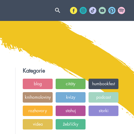
Kategorie
blog
citáty
humbookfest
knihomoloviny
kvízy
podcast
rozhovory
stahuj
storki
videa
žebříčky