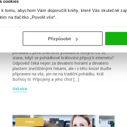
á cookies
 k tomu, abychom Vám doporučili knihy, které Vás skutečně zaj
#catherinerider
#charlottebronte
utím na tlačítko „Povolit vše“.
4. 11. 2019
Míšo, co budeme číst v listopadu
2019?
Přizpůsobit
Karel Kovy Kovář: iPohádka Karel Kovář Novodobá
pohádka z pera známého youtubera Kovyho Co se
stane, když se pohádkové království připojí k internetu?
Odpověď čeká nejen za devatero horami a devatero
plastem znečištěnými řekami, ale i v této knize! Buďte
připraveni na vše, jen ne na tradiční pohádku. Král
Bořivoj III. Připojený a jeho choť […]
číst více
videa