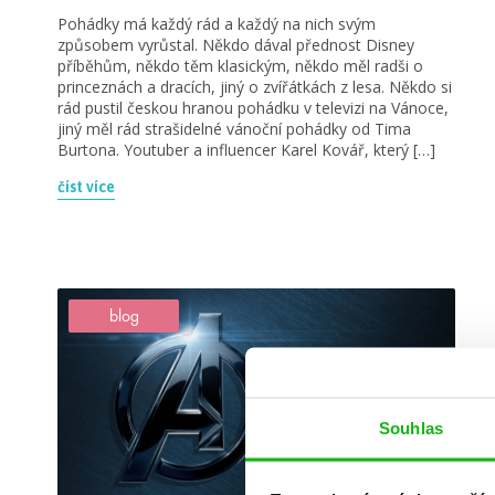
Pohádky má každý rád a každý na nich svým
způsobem vyrůstal. Někdo dával přednost Disney
příběhům, někdo těm klasickým, někdo měl radši o
princeznách a dracích, jiný o zvířátkách z lesa. Někdo si
rád pustil českou hranou pohádku v televizi na Vánoce,
jiný měl rád strašidelné vánoční pohádky od Tima
Burtona. Youtuber a influencer Karel Kovář, který […]
číst více
blog
Souhlas