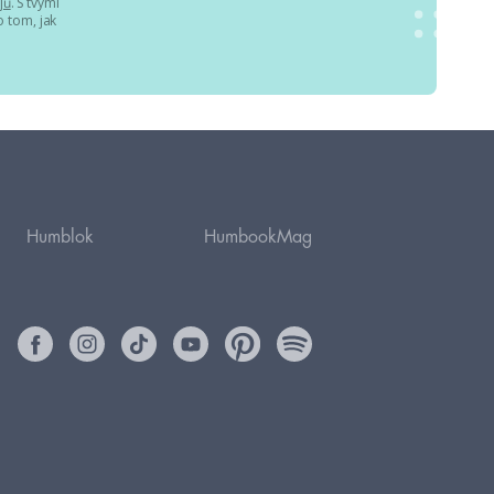
jů
. S tvými
 tom, jak
Humblok
HumbookMag