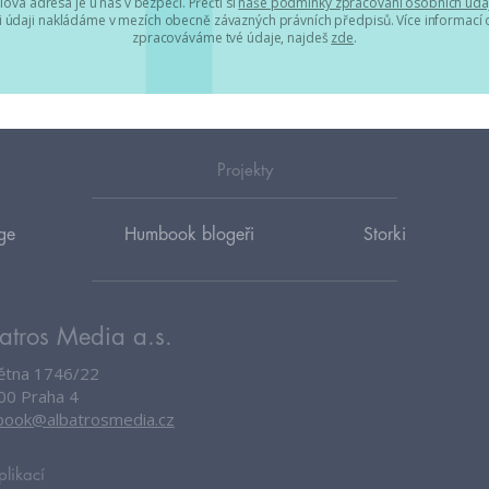
lová adresa je u nás v bezpečí. Přečti si
naše podmínky zpracování osobních úda
 údaji nakládáme v mezích obecně závazných právních předpisů. Více informací o
zpracováváme tvé údaje, najdeš
zde
.
Projekty
ge
Humbook blogeři
Storki
atros Media a.s.
větna 1746/22
00 Praha 4
ook@albatrosmedia.cz
plikací