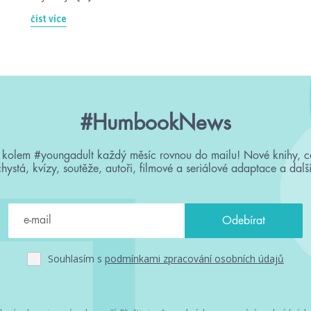
číst více
#HumbookNews
 kolem #youngadult každý měsíc rovnou do mailu! Nové knihy, c
chystá, kvízy, soutěže, autoři, filmové a seriálové adaptace a další
Souhlasím s
podmínkami zpracování osobních údajů