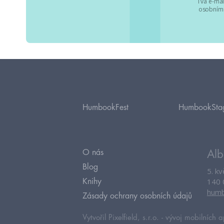
Tvá e-mai
osobními
HumbookFest
HumbookSta
O nás
Alb
Blog
5. k
140 
Knihy
humb
Zásady ochrany osobních údajů
Vytvořil Pixelfield, s.r.o. -
vývoj mobilních a