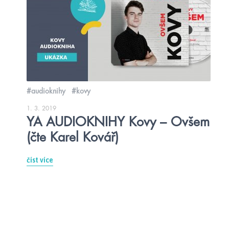
#audioknihy
#kovy
1. 3. 2019
YA AUDIOKNIHY Kovy – Ovšem
(čte Karel Kovář)
číst více