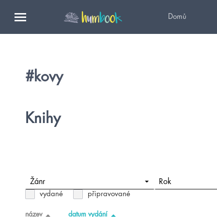
Domů
#kovy
Knihy
Žánr
Rok
vydané
připravované
název
datum vydání