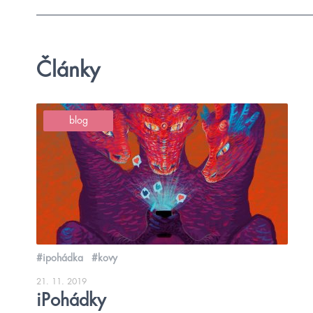
Články
blog
#ipohádka
#kovy
21. 11. 2019
iPohádky