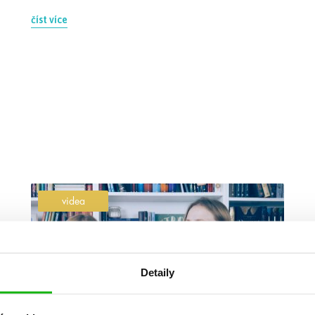
číst více
videa
Detaily