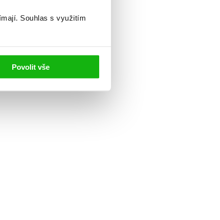
ímají.
Souhlas s využitím
Povolit vše