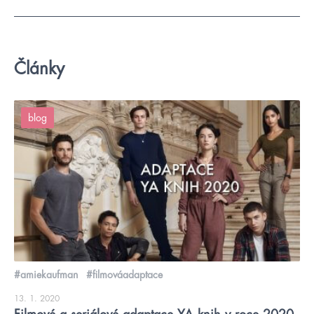
Články
blog
#amiekaufman
#filmováadaptace
13. 1. 2020