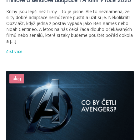
Filmové a seriálové adaptace YA knih v roce 2020
Knihy jsou lepší než filmy – to je jasné. Ale to neznamená, že
si ty dobré adaptace nemůžeme pustit a užít si je. Několikrát!
Obzvlášť, když jedna z postav vypadá jako Ben Barnes nebo
Noah Centineo. A letos na nás čeká řada dlouho očekávaných
filmů nebo seriálů, které si taky budeme pouštět pořád dokola
a […]
číst více
blog