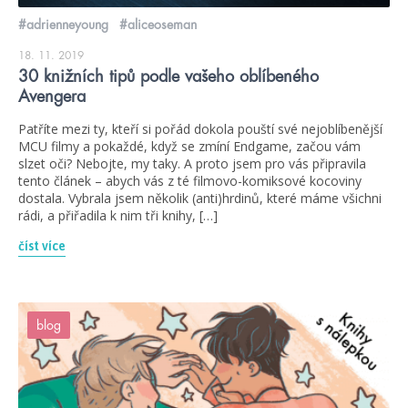
#adrienneyoung
#aliceoseman
18. 11. 2019
30 knižních tipů podle vašeho oblíbeného
Avengera
Patříte mezi ty, kteří si pořád dokola pouští své nejoblíbenější
MCU filmy a pokaždé, když se zmíní Endgame, začou vám
slzet oči? Nebojte, my taky. A proto jsem pro vás připravila
tento článek – abych vás z té filmovo-komiksové kocoviny
dostala. Vybrala jsem několik (anti)hrdinů, které máme všichni
rádi, a přiřadila k nim tři knihy, […]
číst více
blog