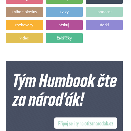
knihomoloviny
kvízy
podcast
rozhovory
stahuj
storki
videa
žebříčky