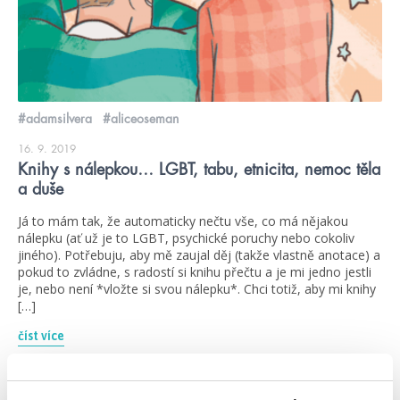
#adamsilvera
#aliceoseman
16. 9. 2019
Knihy s nálepkou… LGBT, tabu, etnicita, nemoc těla
a duše
Já to mám tak, že automaticky nečtu vše, co má nějakou
nálepku (ať už je to LGBT, psychické poruchy nebo cokoliv
jiného). Potřebuju, aby mě zaujal děj (takže vlastně anotace) a
pokud to zvládne, s radostí si knihu přečtu a je mi jedno jestli
je, nebo není *vložte si svou nálepku*. Chci totiž, aby mi knihy
[…]
číst více