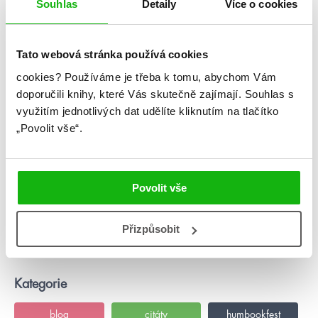
Souhlas
Detaily
Více o cookies
citáty
Jde jen o to, že se přece nevzdáš svého
Tato webová stránka používá cookies
světa, jen abys někomu dokázal, že ho
máš rád. Lepší je ty dva světy propojit.
cookies?
Používáme je třeba k tomu, abychom Vám
Tvůj svět se tím zvětší, a ne naopak.
doporučili knihy, které Vás skutečně zajímají.
Souhlas s
využitím jednotlivých dat udělíte kliknutím na tlačítko
„Povolit vše“.
#justinareynolds
#opakvěčnosti
Povolit vše
6. 9. 2019
Justin A. Reynolds: Opak věčnosti
Přizpůsobit
číst více
Kategorie
blog
citáty
humbookfest