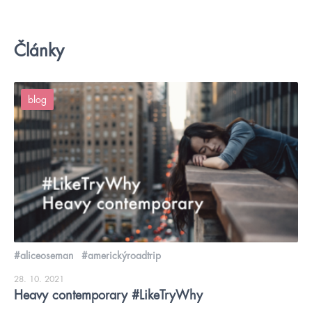
Články
blog
#aliceoseman
#americkýroadtrip
28. 10. 2021
Heavy contemporary #LikeTryWhy