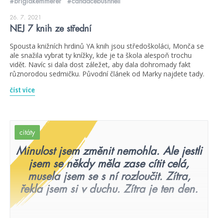
#brigidkemmerer
#candacebushnell
26. 7. 2021
NEJ 7 knih ze střední
Spousta knižních hrdinů YA knih jsou středoškoláci, Monča se
ale snažila vybrat ty knížky, kde je ta škola alespoň trochu
vidět. Navíc si dala dost záležet, aby dala dohromady fakt
různorodou sedmičku. Původní článek od Marky najdete tady.
číst více
citáty
Minulost jsem změnit nemohla. Ale jestli
jsem se někdy měla zase cítit celá,
musela jsem se s ní rozloučit. Zítra,
řekla jsem si v duchu. Zítra je ten den.