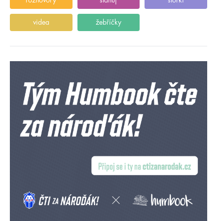
rozhovory
stahuj
storki
videa
žebříčky