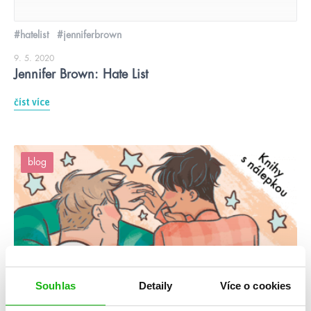
#hatelist
#jenniferbrown
9. 5. 2020
Jennifer Brown: Hate List
číst více
blog
Souhlas
Detaily
Více o cookies