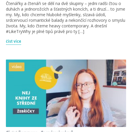
Čtenářky a čtenáři se dělí na dvě skupiny – jedni radši čtou o
duhách a jednorožcích a šťastných koncích, a ti druzí… to jsme
my. My, kdo chceme hluboké myšlenky, slzavá údolí,
srdcervoucí romantické balady a nekončící rozhovory o smyslu
života. My, kdo čteme heavy contemporary. A dnešní
#LikeTryWhy je plné tipů právě pro ty […]
číst více
videa