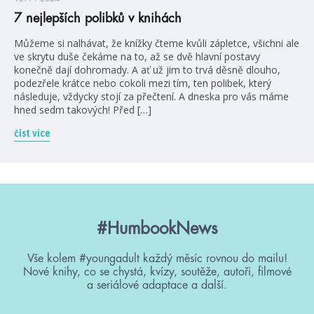
7 nejlepších polibků v knihách
Můžeme si nalhávat, že knížky čteme kvůli zápletce, všichni ale
ve skrytu duše čekáme na to, až se dvě hlavní postavy
konečně dají dohromady. A ať už jim to trvá děsně dlouho,
podezřele krátce nebo cokoli mezi tím, ten polibek, který
následuje, vždycky stojí za přečtení. A dneska pro vás máme
hned sedm takových! Před […]
číst více
#HumbookNews
Vše kolem #youngadult každý měsíc rovnou do mailu!
Nové knihy, co se chystá, kvízy, soutěže, autoři, filmové
a seriálové adaptace a další.