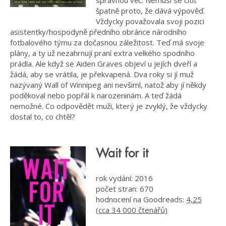
špatně proto, že dává výpověď.
Vždycky považovala svoji pozici
asistentky/hospodyně předního obránce národního
fotbalového týmu za dočasnou záležitost. Teď má svoje
plány, a ty už nezahrnují praní extra velkého spodního
prádla. Ale když se Aiden Graves objeví u jejích dveří a
žádá, aby se vrátila, je překvapená. Dva roky si jí muž
nazývaný Wall of Winnipeg ani nevšiml, natož aby jí někdy
poděkoval nebo popřál k narozeninám. A teď žádá
nemožné. Co odpovědět muži, který je zvyklý, že vždycky
dostal to, co chtěl?
Wait for it
rok vydání: 2016
počet stran: 670
hodnocení na Goodreads:
4,25
(cca 34 000 čtenářů)