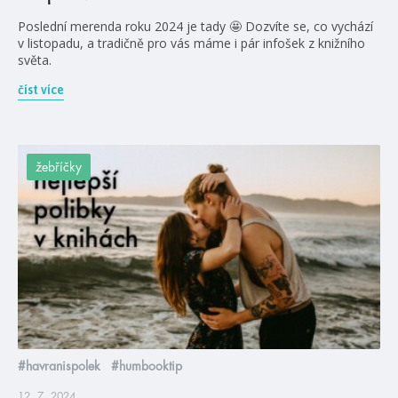
Poslední merenda roku 2024 je tady 🤩 Dozvíte se, co vychází
v listopadu, a tradičně pro vás máme i pár infošek z knižního
světa.
číst více
žebříčky
#havranispolek
#humbooktip
12. 7. 2024