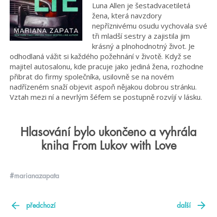
Luna Allen je šestadvacetiletá
žena, která navzdory
nepříznivému osudu vychovala své
tři mladší sestry a zajistila jim
krásný a plnohodnotný život. Je
odhodlaná vážit si každého požehnání v životě. Když se
majitel autosalonu, kde pracuje jako jediná žena, rozhodne
přibrat do firmy společníka, usilovně se na novém
nadřízeném snaží objevit aspoň nějakou dobrou stránku.
Vztah mezi ní a nevrlým šéfem se postupně rozvíjí v lásku.
Hlasování bylo ukončeno a vyhrála
kniha From Lukov with Love
#marianazapata
předchozí
další