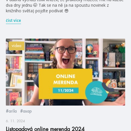
dva dny jednu 🤭 Tak se na ně (a na spoustu novinek z
knižního světa) pojďte podívat 😎
číst více
videa
#arila
#asap
6. 11. 2024
Listopadová online merenda 2024