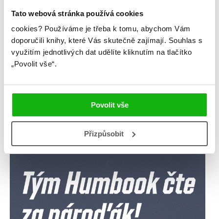
Tato webová stránka používá cookies
Kategorie
cookies?
Používáme je třeba k tomu, abychom Vám
doporučili knihy, které Vás skutečně zajímají.
Souhlas s
blog
citáty
humbookfest
využitím jednotlivých dat udělíte kliknutím na tlačítko
„Povolit vše“.
knihomoloviny
kvízy
podcast
rozhovory
stahuj
storki
Povolit vše
videa
žebříčky
Přizpůsobit