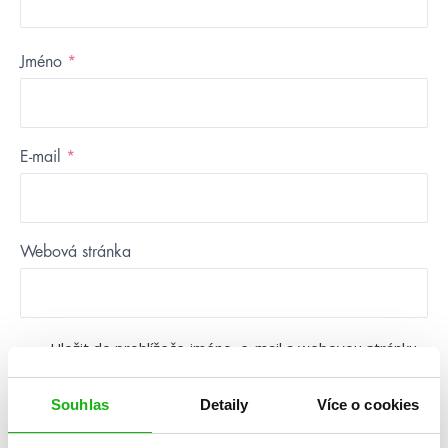
Jméno
*
E-mail
*
Webová stránka
Uložit do prohlížeče jméno, e-mail a webovou stránku
pro budoucí komentáře.
Souhlas
Detaily
Více o cookies