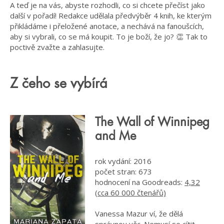
A teď je na vás, abyste rozhodli, co si chcete přečíst jako
další v pořadí! Redakce udělala předvýběr 4 knih, ke kterým
přikládáme i přeložené anotace, a nechává na fanoušcích,
aby si vybrali, co se má koupit. To je boží, že jo? 👏 Tak to
poctivě zvažte a zahlasujte.
Z čeho se vybírá
The Wall of Winnipeg
and Me
rok vydání: 2016
počet stran: 673
hodnocení na Goodreads:
4,32
(cca 60 000 čtenářů)
Vanessa Mazur ví, že dělá
správnou věc. Nemusí se cítit