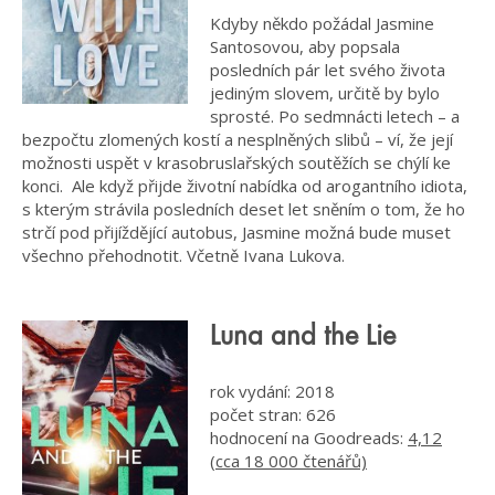
Kdyby někdo požádal Jasmine
Santosovou, aby popsala
posledních pár let svého života
jediným slovem, určitě by bylo
sprosté. Po sedmnácti letech – a
bezpočtu zlomených kostí a nesplněných slibů – ví, že její
možnosti uspět v krasobruslařských soutěžích se chýlí ke
konci. Ale když přijde životní nabídka od arogantního idiota,
s kterým strávila posledních deset let sněním o tom, že ho
strčí pod přijíždějící autobus, Jasmine možná bude muset
všechno přehodnotit. Včetně Ivana Lukova.
Luna and the Lie
rok vydání: 2018
počet stran: 626
hodnocení na Goodreads:
4,12
(cca 18 000 čtenářů)