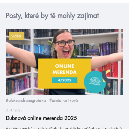
Posty, které by tě mohly zajímat
videa
#aleksandranegrońska
#anetahastíková
3. 4. 2025
Dubnová online merenda 2025
V dubnu vychází tolik knížek, že prakticky můžete mít na každé