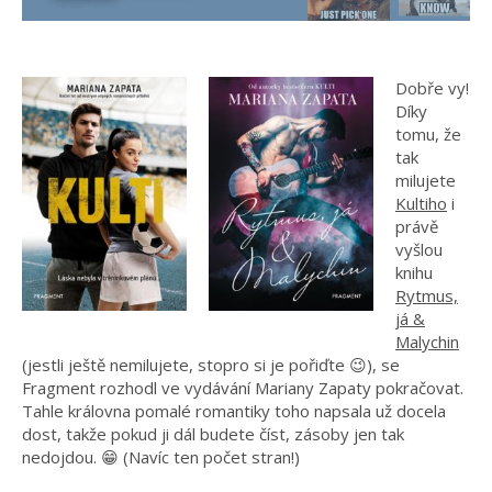
Dobře vy!
Díky
tomu, že
tak
milujete
Kultiho
i
právě
vyšlou
knihu
Rytmus,
já &
Malychin
(jestli ještě nemilujete, stopro si je pořiďte 😉), se
Fragment rozhodl ve vydávání Mariany Zapaty pokračovat.
Tahle královna pomalé romantiky toho napsala už docela
dost, takže pokud ji dál budete číst, zásoby jen tak
nedojdou. 😁 (Navíc ten počet stran!)