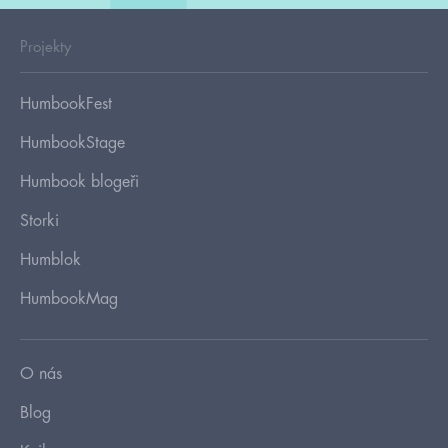
Projekty
HumbookFest
HumbookStage
Humbook blogeři
Storki
Humblok
HumbookMag
O nás
Blog