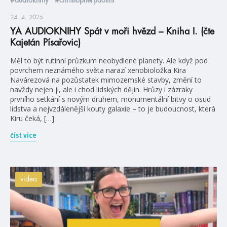
24. 4. 2025
YA AUDIOKNIHY Spát v moři hvězd – Kniha I. (čte
Kajetán Písařovic)
Měl to být rutinní průzkum neobydlené planety. Ale když pod
povrchem neznámého světa narazí xenobioložka Kira
Navárezová na pozůstatek mimozemské stavby, změní to
navždy nejen ji, ale i chod lidských dějin. Hrůzy i zázraky
prvního setkání s novým druhem, monumentální bitvy o osud
lidstva a nejvzdálenější kouty galaxie – to je budoucnost, která
Kiru čeká, […]
číst více
videa