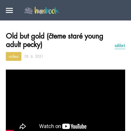
Old but gold (čteme staré young
adult pecky)
sdílet
videa
28. 6. 2021