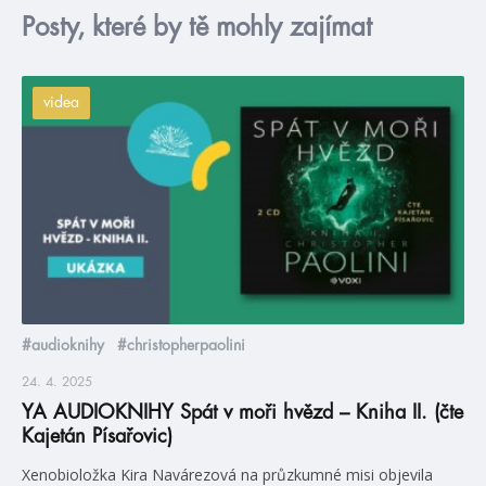
Posty, které by tě mohly zajímat
videa
#audioknihy
#christopherpaolini
24. 4. 2025
YA AUDIOKNIHY Spát v moři hvězd – Kniha II. (čte
Kajetán Písařovic)
Xenobioložka Kira Navárezová na průzkumné misi objevila