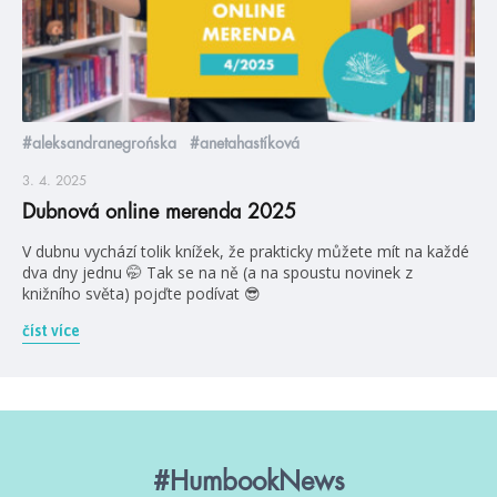
#aleksandranegrońska
#anetahastíková
3. 4. 2025
Dubnová online merenda 2025
V dubnu vychází tolik knížek, že prakticky můžete mít na každé
dva dny jednu 🤭 Tak se na ně (a na spoustu novinek z
knižního světa) pojďte podívat 😎
číst více
#HumbookNews