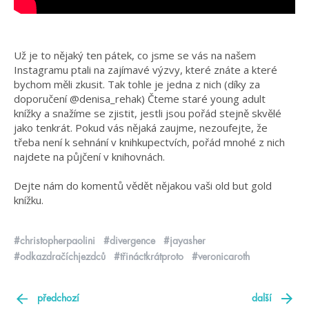
Už je to nějaký ten pátek, co jsme se vás na našem
Instagramu ptali na zajímavé výzvy, které znáte a které
bychom měli zkusit. Tak tohle je jedna z nich (díky za
doporučení @denisa_rehak) Čteme staré young adult
knížky a snažíme se zjistit, jestli jsou pořád stejně skvělé
jako tenkrát. Pokud vás nějaká zaujme, nezoufejte, že
třeba není k sehnání v knihkupectvích, pořád mnohé z nich
najdete na půjčení v knihovnách.
Dejte nám do komentů vědět nějakou vaši old but gold
knížku.
#christopherpaolini
#divergence
#jayasher
#odkazdračíchjezdců
#třináctkrátproto
#veronicaroth
předchozí
další