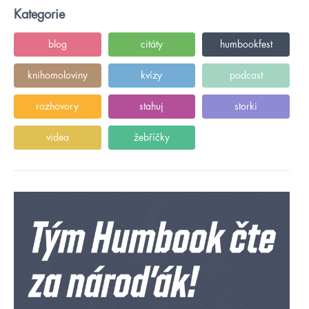
Kategorie
blog
citáty
humbookfest
knihomoloviny
kvízy
podcast
rozhovory
stahuj
storki
videa
žebříčky