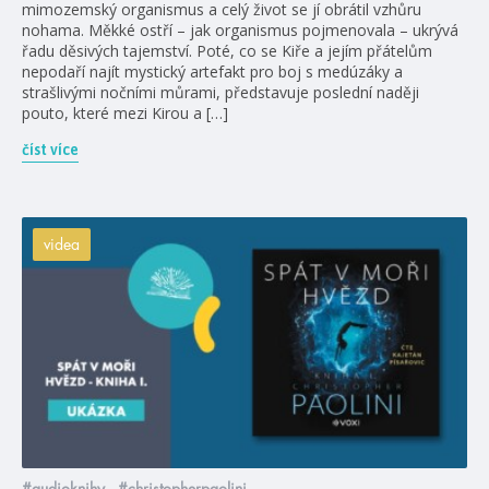
mimozemský organismus a celý život se jí obrátil vzhůru
nohama. Měkké ostří – jak organismus pojmenovala – ukrývá
řadu děsivých tajemství. Poté, co se Kiře a jejím přátelům
nepodaří najít mystický artefakt pro boj s medúzáky a
strašlivými nočními můrami, představuje poslední naději
pouto, které mezi Kirou a […]
číst více
videa
#audioknihy
#christopherpaolini