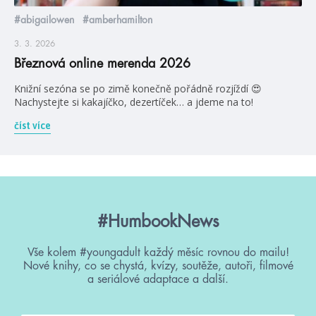
#abigailowen
#amberhamilton
3. 3. 2026
Březnová online merenda 2026
Knižní sezóna se po zimě konečně pořádně rozjíždí 😍
Nachystejte si kakajíčko, dezertíček… a jdeme na to!
číst více
#HumbookNews
Vše kolem #youngadult každý měsíc rovnou do mailu!
Nové knihy, co se chystá, kvízy, soutěže, autoři, filmové
a seriálové adaptace a další.