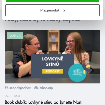
Přizpůsobit
Posty, které by tě mohly zajímat
podcast
#humbookpodcast
#humbooktip
30. 7. 2026
Book clubík: Lovkyně stínu od Lynette Noni