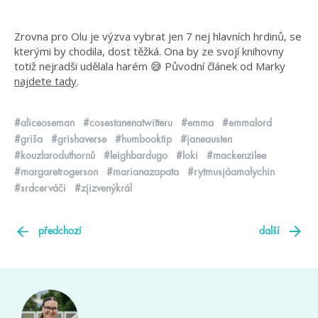
Zrovna pro Olu je výzva vybrat jen 7 nej hlavních hrdinů, se
kterými by chodila, dost těžká. Ona by ze svojí knihovny
totiž nejradši udělala harém 😅 Původní článek od Marky
najdete tady
.
#aliceoseman
#cosestanenatwitteru
#emma
#emmalord
#griša
#grishaverse
#humbooktip
#janeausten
#kouzlaroduthornů
#leighbardugo
#loki
#mackenzilee
#margaretrogerson
#marianazapata
#rytmusjáamalychin
#srdcerváči
#zjizvenýkrál
předchozí
další