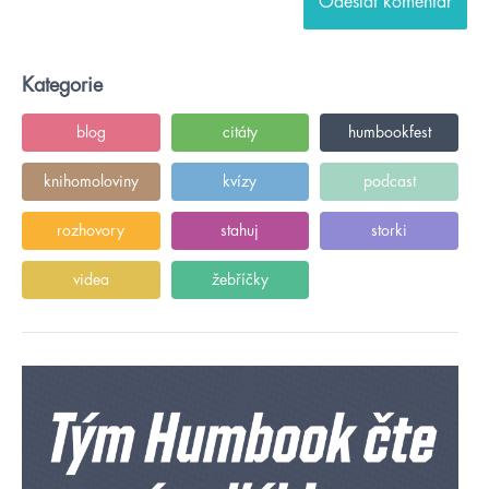
Kategorie
blog
citáty
humbookfest
knihomoloviny
kvízy
podcast
rozhovory
stahuj
storki
videa
žebříčky