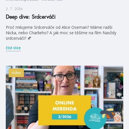
2. 7. 2026
Deep dive: Srdcerváči
Proč milujeme Srdcerváče od Alice Oseman? Máme radši
Nicka, nebo Charlieho? A jak moc se těšíme na film Navždy
srdcerváči? 🍂
číst více
videa