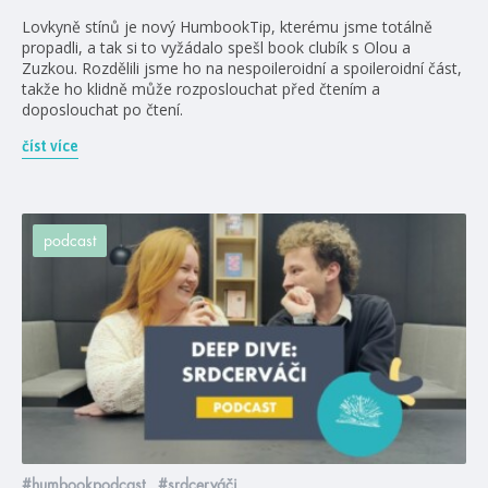
Lovkyně stínů je nový HumbookTip, kterému jsme totálně
propadli, a tak si to vyžádalo spešl book clubík s Olou a
Zuzkou. Rozdělili jsme ho na nespoileroidní a spoileroidní část,
takže ho klidně může rozposlouchat před čtením a
doposlouchat po čtení.
číst více
podcast
#humbookpodcast
#srdcerváči