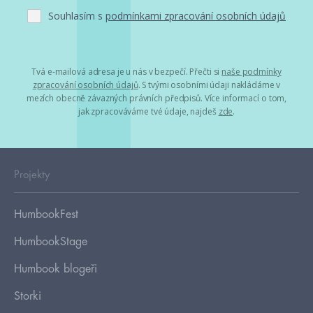
Souhlasím s
podmínkami zpracování osobních údajů
Tvá e-mailová adresa je u nás v bezpečí. Přečti si
naše podmínky
zpracování osobních údajů
. S tvými osobními údaji nakládáme v
mezích obecně závazných právních předpisů. Více informací o tom,
jak zpracováváme tvé údaje, najdeš
zde
.
Projekty
HumbookFest
HumbookStage
Humbook blogeři
Storki