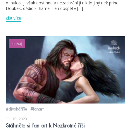
minulost ji však dostihne a nezachrání ji nikdo jiný než princ
Doubek, dědic Elfhame. Ten dospěl v […]
číst více
stahuj
#divokáříše
#fanart
11. 10. 2023
Stáhněte si fan art k Nezkrotné říši