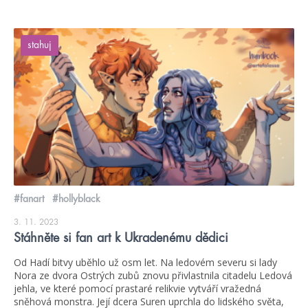
stahuj
#fanart
#hollyblack
3. 11. 2023
Stáhněte si fan art k Ukradenému dědici
Od Hadí bitvy uběhlo už osm let. Na ledovém severu si lady
Nora ze dvora Ostrých zubů znovu přivlastnila citadelu Ledová
jehla, ve které pomocí prastaré relikvie vytváří vražedná
sněhová monstra. Její dcera Suren uprchla do lidského světa,