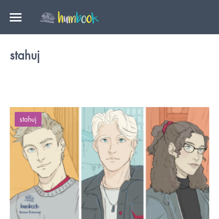
stahuj
stahuj