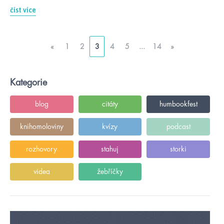
číst více
«
1
2
3
4
5
...
14
»
Kategorie
blog
citáty
humbookfest
knihomoloviny
kvízy
podcast
rozhovory
stahuj
storki
videa
žebříčky