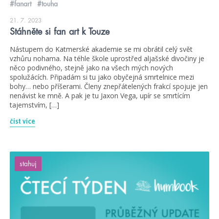
#fanart
#touha
21. 7. 2023
Stáhněte si fan art k Touze
Nástupem do Katmerské akademie se mi obrátil celý svět
vzhůru nohama. Na téhle škole uprostřed aljašské divočiny je
něco podivného, stejně jako na všech mých nových
spolužácích. Připadám si tu jako obyčejná smrtelnice mezi
bohy… nebo příšerami. Členy znepřátelených frakcí spojuje jen
nenávist ke mně. A pak je tu Jaxon Vega, upír se smrtícím
tajemstvím, […]
číst více
stahuj