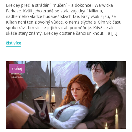
Brexley přežila strádání, mučení – a dokonce i Warwicka
Farkase. Kvůli jeho zradě se stala zajatkyní Killiana,
nádherného vládce budapešťských fae. Brzy však zjistí, že
Killian není ten zlovolný vůdce, o němž slýchala. Čím víc času
spolu tráví, tím víc se jejich vztah proměňuje. Když se ale
ukáže starý známý, Brexley dostane šanci uniknout… a […]
číst více
stahuj