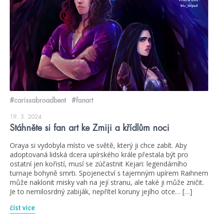
#carissabroadbent
#fanart
19. 3. 2024
Stáhněte si fan art ke Zmiji a křídlům noci
Oraya si vydobyla místo ve světě, který ji chce zabít. Aby
adoptovaná lidská dcera upírského krále přestala být pro
ostatní jen kořistí, musí se zúčastnit Kejari: legendárního
turnaje bohyně smrti. Spojenectví s tajemným upírem Raihnem
může naklonit misky vah na její stranu, ale také ji může zničit.
Je to nemilosrdný zabiják, nepřítel koruny jejího otce… […]
číst více