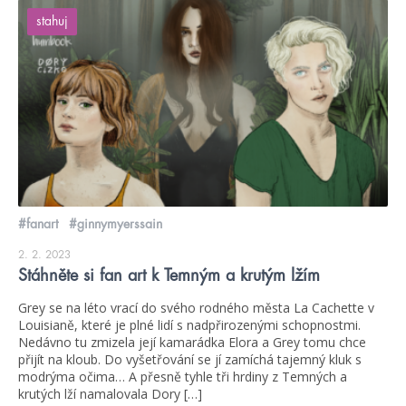
stahuj
#fanart
#ginnymyerssain
2. 2. 2023
Stáhněte si fan art k Temným a krutým lžím
Grey se na léto vrací do svého rodného města La Cachette v
Louisianě, které je plné lidí s nadpřirozenými schopnostmi.
Nedávno tu zmizela její kamarádka Elora a Grey tomu chce
přijít na kloub. Do vyšetřování se jí zamíchá tajemný kluk s
modrýma očima… A přesně tyhle tři hrdiny z Temných a
krutých lží namalovala Dory […]