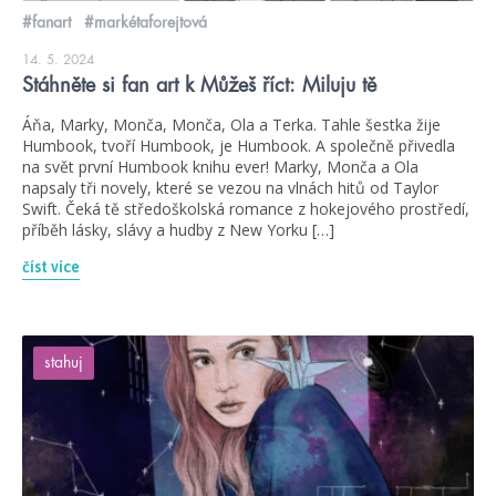
#fanart
#markétaforejtová
14. 5. 2024
Stáhněte si fan art k Můžeš říct: Miluju tě
Áňa, Marky, Monča, Monča, Ola a Terka. Tahle šestka žije
Humbook, tvoří Humbook, je Humbook. A společně přivedla
na svět první Humbook knihu ever! Marky, Monča a Ola
napsaly tři novely, které se vezou na vlnách hitů od Taylor
Swift. Čeká tě středoškolská romance z hokejového prostředí,
příběh lásky, slávy a hudby z New Yorku […]
číst více
stahuj