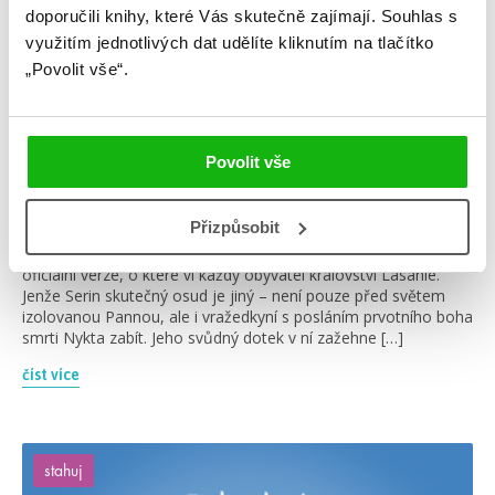
doporučili knihy, které Vás skutečně zajímají.
Souhlas s
využitím jednotlivých dat udělíte kliknutím na tlačítko
„Povolit vše“.
#fanart
#jenniferlarmentrout
Povolit vše
13. 4. 2023
Stáhněte si fan art k Ve stínu popela
Přizpůsobit
Smysl existence Serafeny Mierelové byl dávno určen jejími
předky: musí se obětovat prvotnímu bohu smrti. Tak zní
oficiální verze, o které ví každý obyvatel království Lasanie.
Jenže Serin skutečný osud je jiný – není pouze před světem
izolovanou Pannou, ale i vražedkyní s posláním prvotního boha
smrti Nykta zabít. Jeho svůdný dotek v ní zažehne […]
číst více
stahuj