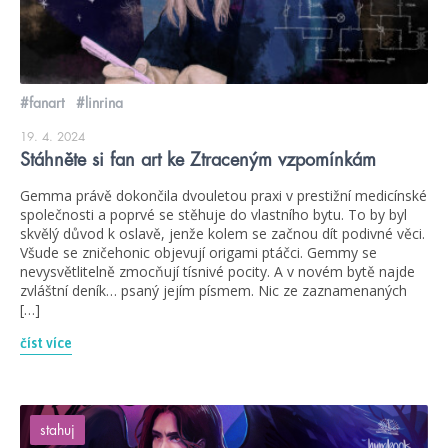
#fanart
#linrina
19. 4. 2024
Stáhněte si fan art ke Ztraceným vzpomínkám
Gemma právě dokončila dvouletou praxi v prestižní medicínské
společnosti a poprvé se stěhuje do vlastního bytu. To by byl
skvělý důvod k oslavě, jenže kolem se začnou dít podivné věci.
Všude se zničehonic objevují origami ptáčci. Gemmy se
nevysvětlitelně zmocňují tísnivé pocity. A v novém bytě najde
zvláštní deník… psaný jejím písmem. Nic ze zaznamenaných
[…]
číst více
stahuj