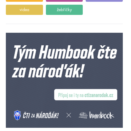
videa
žebříčky