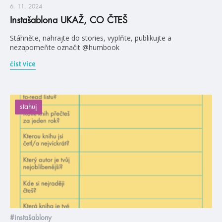
6. 11. 2024
Instašablona UKAŽ, CO ČTEŠ
Stáhněte, nahrajte do stories, vyplňte, publikujte a
nezapomeňte označit @humbook
číst více
stahuj
#instašablony