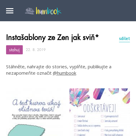
Instašablony ze Zen jak sviň*
sdílet
stahuj
22. 8. 2019
Stáhněte, nahrajte do stories, vyplňte, publikujte a
nezapomeňte označit
@humbook