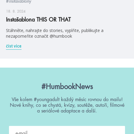
#instašablony
18. 8. 2024
Instašablona THIS OR THAT
Stáhněte, nahrajte do stories, vyplňte, publikujte a
nezapomeňte označit @humbook
číst více
#HumbookNews
Vše kolem #youngadult každý měsíc rovnou do mailu!
Nové knihy, co se chystá, kvízy, soutěže, autoři, filmové
a seriálové adaptace a další.