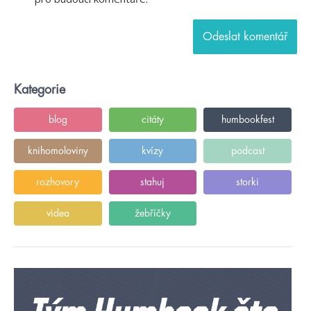
Kategorie
blog
citáty
humbookfest
knihomoloviny
kvízy
podcast
rozhovory
stahuj
storki
videa
žebříčky