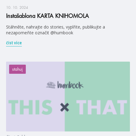
10. 10. 2024
Instašablona KARTA KNIHOMOLA
Stáhněte, nahrajte do stories, vyplňte, publikujte a
nezapomeňte označit @humbook
číst více
stahuj