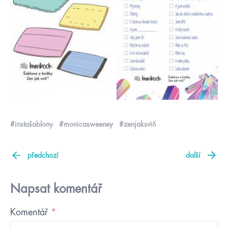
#instašablony
#monicasweeney
#zenjaksviň
předchozí
další
Napsat komentář
Komentář
*