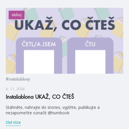
stahuj
#instašablony
6. 11. 2024
Instašablona UKAŽ, CO ČTEŠ
Stáhněte, nahrajte do stories, vyplňte, publikujte a
nezapomeňte označit @humbook
číst více