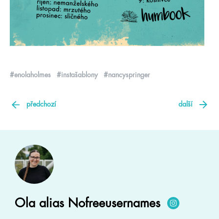
#enolaholmes
#instašablony
#nancyspringer
předchozí
další
Ola alias Nofreeusernames