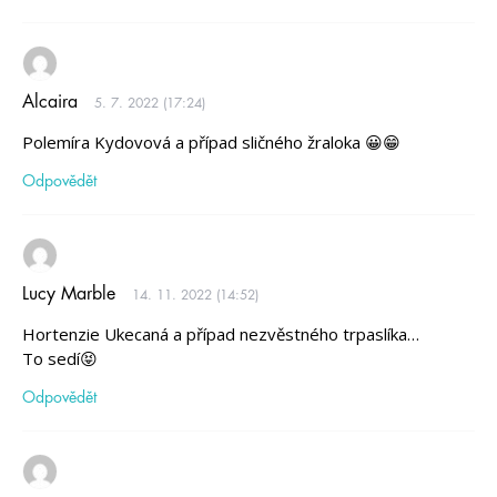
Alcaira
5. 7. 2022 (17:24)
Polemíra Kydovová a případ sličného žraloka 😀😁
Odpovědět
Lucy Marble
14. 11. 2022 (14:52)
Hortenzie Ukecaná a případ nezvěstného trpaslíka…
To sedí😝
Odpovědět