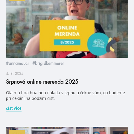
#annamauci
#brigidkemmerer
4. 8. 2025
Srpnová online merenda 2025
Ola má hoa hoa hoa náladu v srpnu a řekne vám, co budeme
při čekání na podzim číst.
číst více