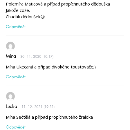
Polemíra Maticová a případ propíchnutého dědouška
Jakože cože.
Chudák dědoušek😥
Odpovědět
Mína
30. 11. 2020 (10:17)
Mína Ukecaná a případ divokého toustovače;)
Odpovědět
Lucka
11. 12. 2021 (19:31)
Mína Sečtělá a případ propíchnutého žraloka
Odpovědět