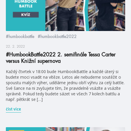
#humbookbattle
#humbookbattle2022
22. 2. 2022
#HumbookBattle2022 2. semifinále Tessa Carter
versus Knižní supernova
Každý čtvrtek v 18:00 bude HumbookBattle a každé úterý si
budete moci vsadit na vítěze. Letos ale nebudeme soutěžit o
spoustu malých výher, uděláme jednu obří výhru za celý battle.
Své šance na ni zvyšujete tím, že pravidelně vsázíte a vsázíte
správně. Pokud tedy budete sázet ve všech 7 kolech battlu a
např. pětkrát se […]
číst více