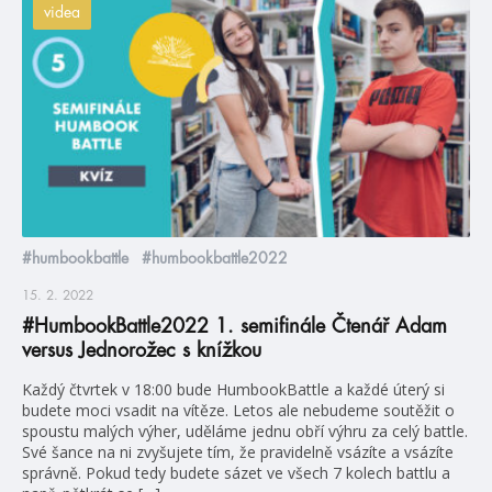
videa
#humbookbattle
#humbookbattle2022
15. 2. 2022
#HumbookBattle2022 1. semifinále Čtenář Adam
versus Jednorožec s knížkou
Každý čtvrtek v 18:00 bude HumbookBattle a každé úterý si
budete moci vsadit na vítěze. Letos ale nebudeme soutěžit o
spoustu malých výher, uděláme jednu obří výhru za celý battle.
Své šance na ni zvyšujete tím, že pravidelně vsázíte a vsázíte
správně. Pokud tedy budete sázet ve všech 7 kolech battlu a