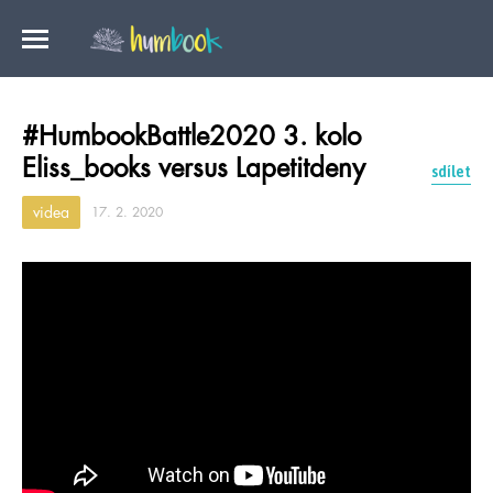
#HumbookBattle2020 3. kolo
Eliss_books versus Lapetitdeny
sdílet
videa
17. 2. 2020