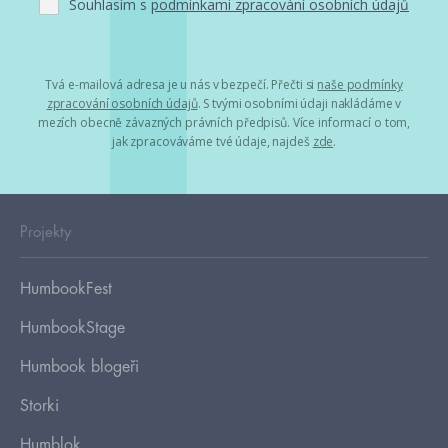
Souhlasím s
podmínkami zpracování osobních údajů
Tvá e-mailová adresa je u nás v bezpečí. Přečti si
naše podmínky
zpracování osobních údajů
. S tvými osobními údaji nakládáme v
mezích obecně závazných právních předpisů. Více informací o tom,
jak zpracováváme tvé údaje, najdeš
zde
.
Projekty
HumbookFest
HumbookStage
Humbook blogeři
Storki
Humblok