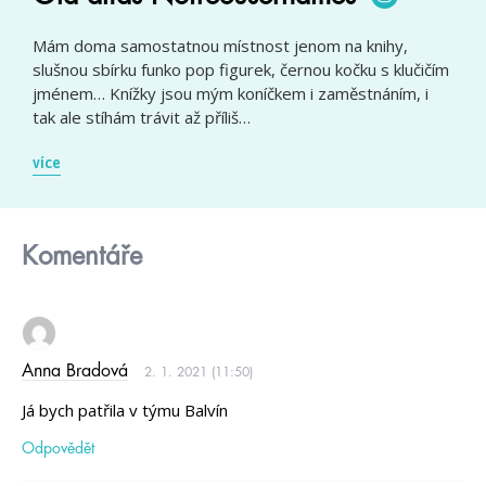
Mám doma samostatnou místnost jenom na knihy,
slušnou sbírku funko pop figurek, černou kočku s klučičím
jménem… Knížky jsou mým koníčkem i zaměstnáním, i
tak ale stíhám trávit až příliš…
více
Komentáře
Anna Bradová
2. 1. 2021 (11:50)
Já bych patřila v týmu Balvín
Odpovědět