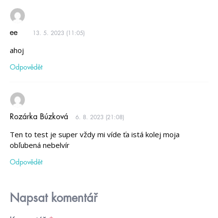
ee
13. 5. 2023 (11:05)
ahoj
Odpovědět
Rozárka Búzková
6. 8. 2023 (21:08)
Ten to test je super vždy mi víde ťa istá kolej moja
obľubená nebelvír
Odpovědět
Napsat komentář