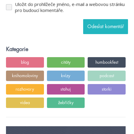
Uložit do prohlížeče jméno, e-mail a webovou stránku
pro budoucí komentáře.
Kategorie
blog
citáty
humbookfest
knihomoloviny
kvízy
podcast
rozhovory
stahuj
storki
videa
žebříčky