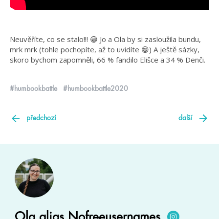
Neuvěříte, co se stalo!!! 😁 Jo a Ola by si zasloužila bundu,
mrk mrk (tohle pochopíte, až to uvidíte 😁) A ještě sázky,
skoro bychom zapomněli, 66 % fandilo Elišce a 34 % Denči.
#humbookbattle
#humbookbattle2020
předchozí
další
Ola alias Nofreeusernames