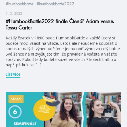
#humbookbattle
#humbookbattle2022
1. 3. 2022
#HumbookBattle2022 finále Čtenář Adam versus
Tessa Carter
Každý čtvrtek v 18:00 bude HumbookBattle a každé úterý si
budete moci vsadit na vítěze. Letos ale nebudeme soutěžit o
spoustu malých výher, uděláme jednu obří výhru za celý battle.
Své šance na ni zvyšujete tím, že pravidelně vsázíte a vsázíte
správně. Pokud tedy budete sázet ve všech 7 kolech battlu a
např. pětkrát se […]
číst více
videa