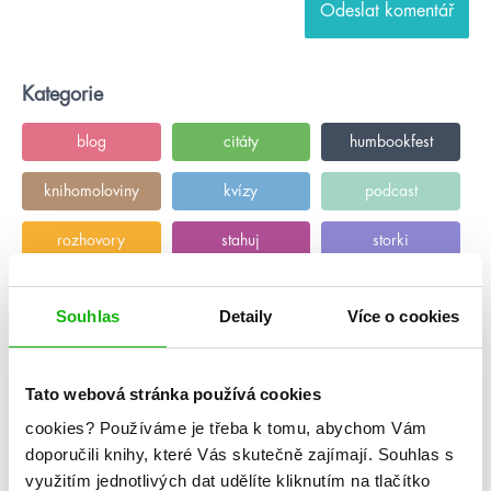
Kategorie
blog
citáty
humbookfest
knihomoloviny
kvízy
podcast
rozhovory
stahuj
storki
videa
žebříčky
Souhlas
Detaily
Více o cookies
Tato webová stránka používá cookies
cookies?
Používáme je třeba k tomu, abychom Vám
doporučili knihy, které Vás skutečně zajímají.
Souhlas s
využitím jednotlivých dat udělíte kliknutím na tlačítko