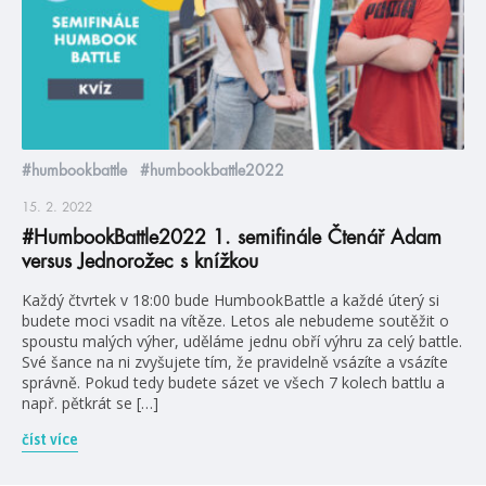
#humbookbattle
#humbookbattle2022
15. 2. 2022
#HumbookBattle2022 1. semifinále Čtenář Adam
versus Jednorožec s knížkou
Každý čtvrtek v 18:00 bude HumbookBattle a každé úterý si
budete moci vsadit na vítěze. Letos ale nebudeme soutěžit o
spoustu malých výher, uděláme jednu obří výhru za celý battle.
Své šance na ni zvyšujete tím, že pravidelně vsázíte a vsázíte
správně. Pokud tedy budete sázet ve všech 7 kolech battlu a
např. pětkrát se […]
číst více