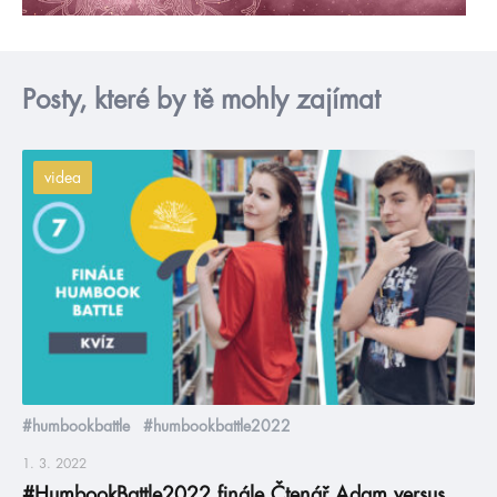
Posty, které by tě mohly zajímat
videa
#humbookbattle
#humbookbattle2022
1. 3. 2022
#HumbookBattle2022 finále Čtenář Adam versus