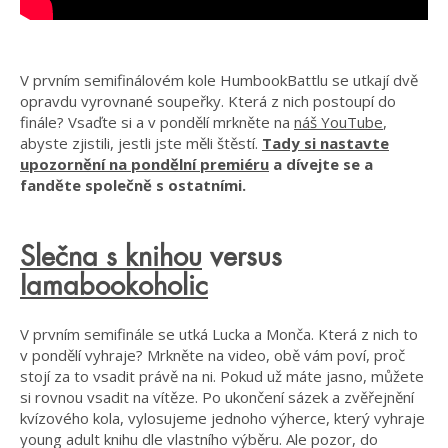
V prvním semifinálovém kole HumbookBattlu se utkají dvě
opravdu vyrovnané soupeřky. Která z nich postoupí do
finále? Vsaďte si a v pondělí mrkněte na
náš YouTube
,
abyste zjistili, jestli jste měli štěstí.
Tady si nastavte
upozornění na pondělní premiéru
a dívejte se a
fanděte společně s ostatními.
Slečna s knihou
versus
Iamabookoholic
V prvním semifinále se utká Lucka a Monča. Která z nich to
v pondělí vyhraje? Mrkněte na video, obě vám poví, proč
stojí za to vsadit právě na ni. Pokud už máte jasno, můžete
si rovnou vsadit na vítěze. Po ukončení sázek a zvěřejnění
kvízového kola, vylosujeme jednoho výherce, který vyhraje
young adult knihu dle vlastního výběru. Ale pozor, do