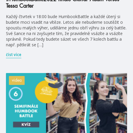
Tessa Carter
Každý čtvrtek v 18:00 bude HumbookBattle a každé úterý si
budete moci vsadit na vítěze. Letos ale nebudeme soutěžit o
spoustu malých výher, uděláme jednu obří výhru za celý battle.
Své šance na ni zvyšujete tím, že pravidelně vsázíte a vsázíte
správně. Pokud tedy budete sázet ve všech 7 kolech battlu a
např. pětkrát se […]
číst více
videa