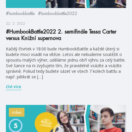
#humbookbattle
#humbookbattle2022
22. 2. 2022
#HumbookBattle2022 2. semifinále Tessa Carter
versus Knižní supernova
Každý čtvrtek v 18:00 bude HumbookBattle a každé úterý si
budete moci vsadit na vítěze. Letos ale nebudeme soutěžit o
spoustu malých výher, uděláme jednu obří výhru za celý battle.
Své šance na ni zvyšujete tím, že pravidelně vsázíte a vsázíte
správně. Pokud tedy budete sázet ve všech 7 kolech battlu a
např. pětkrát se […]
číst více
videa