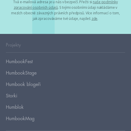
Tvá e-mailová adresa je u nás v bezpečí. Přečti si
naše podmínky
zpracování osobních údajů
. S tvými osobními údaji nakládáme v
mezích obecně závazných právních předpisů. Více informací o tom,
jak zpracováváme tvé údaje, najdeš
zde
.
Projekty
HumbookFest
HumbookStage
Humbook blogeři
Storki
Humblok
HumbookMag