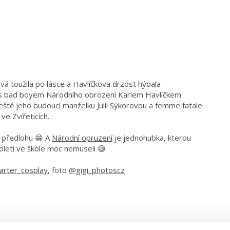
vá toužila po lásce a Havlíčkova drzost hýbala
u s bad boyem Národního obrození Karlem Havlíčkem
ještě jeho budoucí manželku Julii Sýkorovou a femme fatale
e Zvířeticích.
í předlohu 😁 A
Národní opruzení
je jednohubka, kterou
toletí ve škole moc nemuseli 😅
arter_cosplay
, foto
@gigi_photoscz