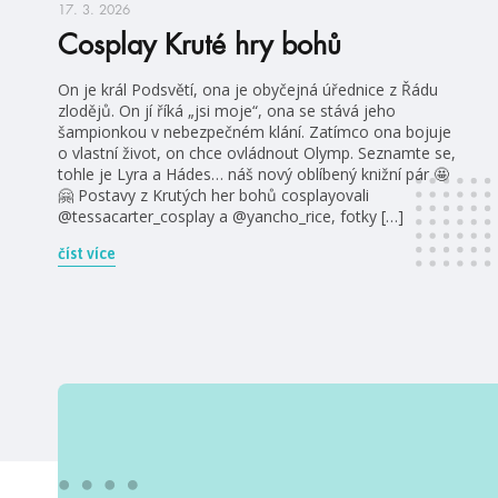
17. 3. 2026
Cosplay Kruté hry bohů
On je král Podsvětí, ona je obyčejná úřednice z Řádu
zlodějů. On jí říká „jsi moje“, ona se stává jeho
šampionkou v nebezpečném klání. Zatímco ona bojuje
o vlastní život, on chce ovládnout Olymp. Seznamte se,
tohle je Lyra a Hádes… náš nový oblíbený knižní pár 🤩
🤗 Postavy z Krutých her bohů cosplayovali
@tessacarter_cosplay a @yancho_rice, fotky […]
číst více