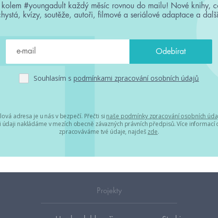
 kolem #youngadult každý měsíc rovnou do mailu! Nové knihy, c
chystá, kvízy, soutěže, autoři, filmové a seriálové adaptace a další
Souhlasím s
podmínkami zpracování osobních údajů
lová adresa je u nás v bezpečí. Přečti si
naše podmínky zpracování osobních úda
 údaji nakládáme v mezích obecně závazných právních předpisů. Více informací o
zpracováváme tvé údaje, najdeš
zde
.
Projekty