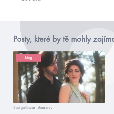
Posty, které by tě mohly zajím
blog
#abigailowen
#cosplay