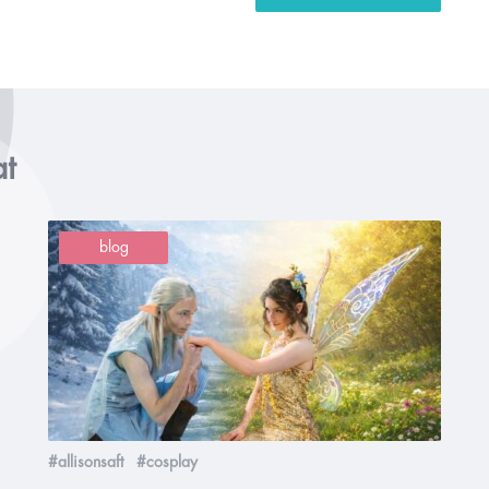
at
blog
#allisonsaft
#cosplay