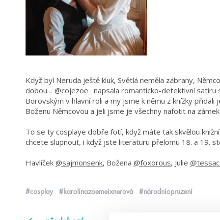
Když byl Neruda ještě kluk, Světlá neměla zábrany, Němco
dobou…
@cojezoe_
napsala romanticko-detektivní satir
Borovským v hlavní roli a my jsme k němu z knížky přidali 
Boženu Němcovou a jeli jsme je všechny nafotit na zámek v
To se ty cosplaye dobře fotí, když máte tak skvělou knižn
chcete slupnout, i když jste literaturu přelomu 18. a 19. s
Havlíček
@sajmonsenk
, Božena
@foxorous
, Julie
@tessac
#cosplay
#karolínazoemeixnerová
#národníopruzení