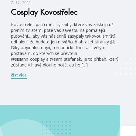
7. 12. 2025
Cosplay Kovostřelec
Kovostřelec patří mezi ty knihy, které vás zaskočí už
prvním zvratem, poté vás zavezou na pomalejší
putování… aby vás následně zasypaly takovou smrští
odhalení, že budete jen nevěřícně obracet stránky 🤗
Díky originální magii, romantické lince a skvělým
postavám, do kterých se převtělili
@sisiann_cosplay a @sam_stefanek, je to příběh, který
zůstane v hlavě dlouho poté, co ho […]
číst více