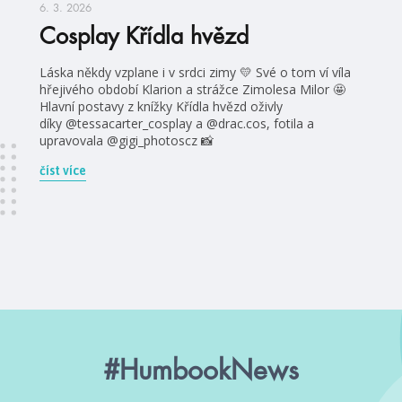
6. 3. 2026
Cosplay Křídla hvězd
Láska někdy vzplane i v srdci zimy 💛 Své o tom ví víla
hřejivého období Klarion a strážce Zimolesa Milor 🤩
Hlavní postavy z knížky Křídla hvězd oživly
díky @tessacarter_cosplay a @drac.cos, fotila a
upravovala @gigi_photoscz 📸
číst více
#HumbookNews