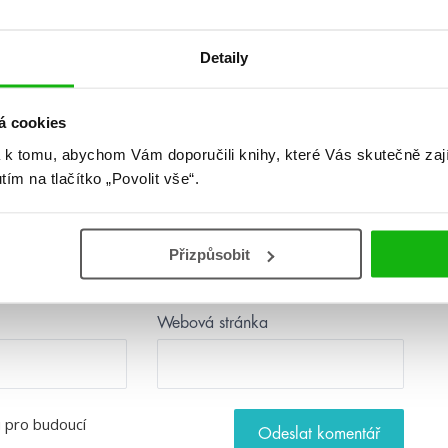
další
Detaily
á cookies
 k tomu, abychom Vám doporučili knihy, které Vás skutečně zaj
utím na tlačítko „Povolit vše“.
Přizpůsobit
Webová stránka
u pro budoucí