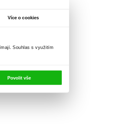
Více o cookies
ímají.
Souhlas s využitím
Povolit vše