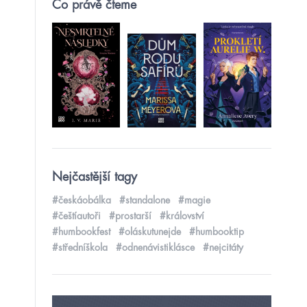
Co právě čteme
Nejčastější tagy
#českáobálka
#standalone
#magie
#češtíautoři
#prostarší
#království
#humbookfest
#oláskutunejde
#humbooktip
#středníškola
#odnenávistiklásce
#nejcitáty