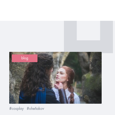
blog
#cosplay
#oheňakov