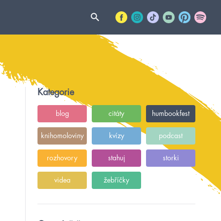
Kategorie
blog
citáty
humbookfest
knihomoloviny
kvízy
podcast
rozhovory
stahuj
storki
videa
žebříčky