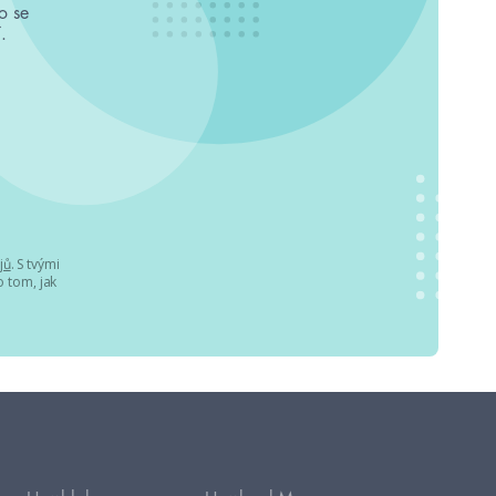
o se
.
jů
. S tvými
 tom, jak