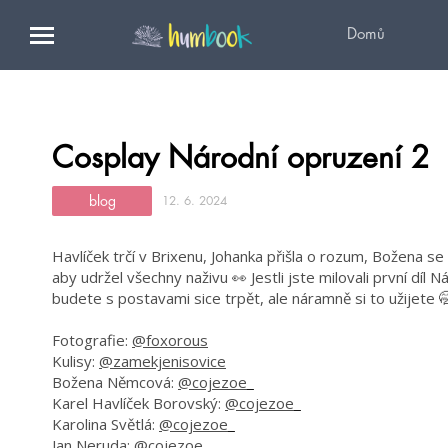
Domů
Cosplay Národní opruzení 2
blog
12. 6. 2024
Havlíček trčí v Brixenu, Johanka přišla o rozum, Božena se
aby udržel všechny naživu 👀 Jestli jste milovali první díl 
budete s postavami sice trpět, ale náramně si to užijete 
Fotografie:
@foxorous
Kulisy:
@zamekjenisovice
Božena Němcová:
@cojezoe_
Karel Havlíček Borovský:
@cojezoe_
Karolina Světlá:
@cojezoe_
Jan Neruda:
@cojezoe_