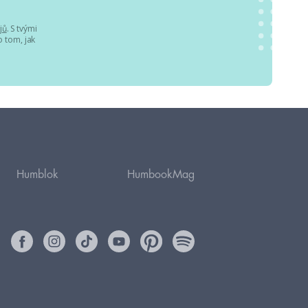
jů
. S tvými
 tom, jak
Humblok
HumbookMag