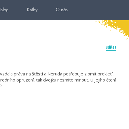
Blog
Knihy
O nás
sdílet
 vzdala práva na štěstí a Neruda potřebuje zlomit prokletí,
Národního opruzení, tak dvojku nesmíte minout. U jejího čtení
