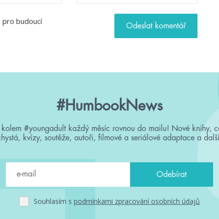
u pro budoucí
#HumbookNews
 kolem #youngadult každý měsíc rovnou do mailu! Nové knihy, c
chystá, kvízy, soutěže, autoři, filmové a seriálové adaptace a další
Souhlasím s
podmínkami zpracování osobních údajů