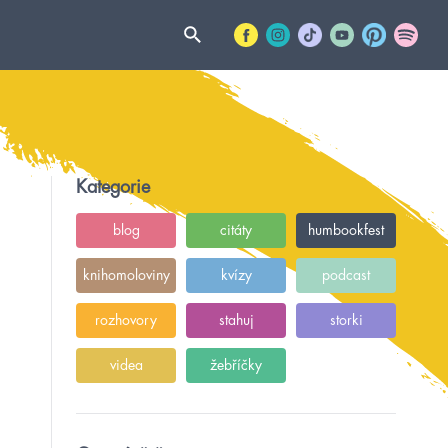
Kategorie
blog
citáty
humbookfest
knihomoloviny
kvízy
podcast
rozhovory
stahuj
storki
videa
žebříčky