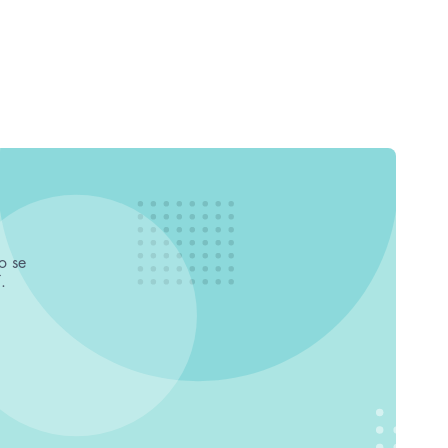
o se
.