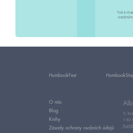
Tvá e-mai
osobními
HumbookFest
HumbookSta
O nás
Alb
Blog
5. k
140 
Knihy
humb
Zásady ochrany osobních údajů