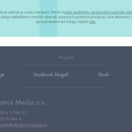
lová adresa je u nás v bezpečí. Přečti si
naše podmínky zpracování osobních úda
 údaji nakládáme v mezích obecně závazných právních předpisů. Více informací o
zpracováváme tvé údaje, najdeš
zde
.
Projekty
ge
Humbook blogeři
Storki
atros Media a.s.
větna 1746/22
00 Praha 4
ook@albatrosmedia.cz