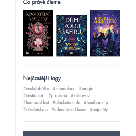
Co právě čteme
Nejčastější tagy
#českáobálka
#standalone
#magie
#češtíautoři
#prostarší
#království
#humbookfest
#oláskutunejde
#humbooktip
#středníškola
#odnenávistiklásce
#nejcitáty