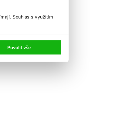
ímají.
Souhlas s využitím
Povolit vše