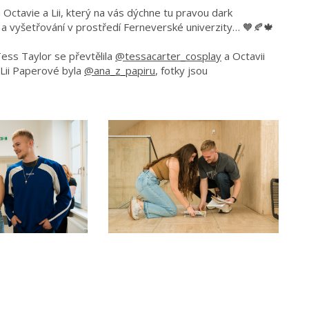
ctavie a Lii, který na vás dýchne tu pravou dark
 a vyšetřování v prostředí Ferneverské univerzity… 🧡🍂🍁
Tess Taylor se převtělila
@tessacarter_cosplay
a Octavii
ii Paperové byla
@ana_z_papiru
, fotky jsou