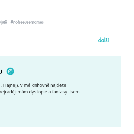
jutě
#nofreeusernames
další
u
, Hajnej). V mé knihovně najdete
 nejraději mám dystopie a fantasy. Jsem