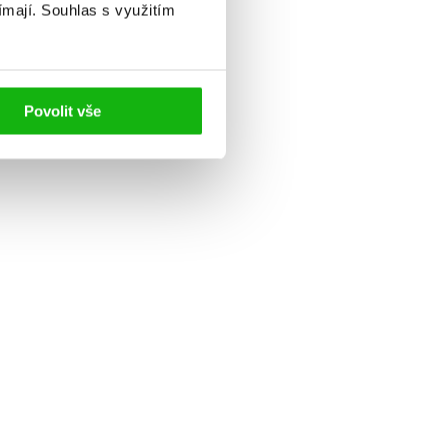
ímají.
Souhlas s využitím
Povolit vše