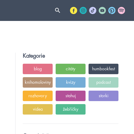
Kategorie
blog
citáty
humbookfest
knihomoloviny
kvízy
podcast
rozhovory
stahuj
storki
videa
žebříčky