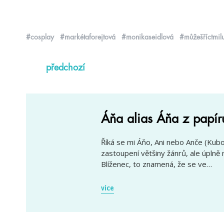
#cosplay
#markétaforejtová
#monikaseidlová
#můžešříctmilu
předchozí
Áňa alias Áňa z papír
Říká se mi Áňo, Ani nebo Anče (Kubo
zastoupení většiny žánrů, ale úplně
Blíženec, to znamená, že se ve…
více