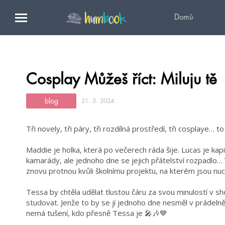
Domů
Cosplay Můžeš říct: Miluju tě
blog
21. 5. 2024
Tři novely, tři páry, tři rozdílná prostředí, tři cosplaye… 
Maddie je holka, která po večerech ráda šije. Lucas je kap
kamarády, ale jednoho dne se jejich přátelství rozpadlo…
znovu protnou kvůli školnímu projektu, na kterém jsou nu
Tessa by chtěla udělat tlustou čáru za svou minulostí v sh
studovat. Jenže to by se jí jednoho dne nesměl v prádeln
nemá tušení, kdo přesně Tessa je 🎤🎶💙