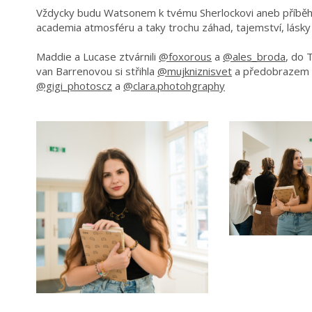
Vždycky budu Watsonem k tvému Sherlockovi aneb příběh O
academia atmosféru a taky trochu záhad, tajemství, lásky
Maddie a Lucase ztvárnili
@foxorous
a
@ales_broda
, do 
van Barrenovou si střihla
@mujkniznisvet
a předobrazem L
@gigi_photoscz
a
@clara.photohgraphy