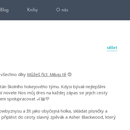
Blog
Knihy
O nás
sdílet
to všechno díky
Můžeš říct: Miluju tě
😍
itán školního hokejového týmu. Kdysi bývali nejlepšími
 V novele Nos můj dres na každej zápas se jejich cesty
ceni spolupracovat 🏒📖💛
owbyznysu a žít jako obyčejná holka, skládat písničky a
ě připlést do cesty slavný zpěvák a Asher Blackwood, který