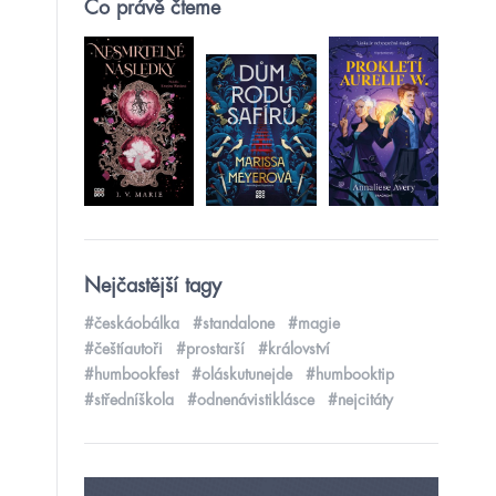
Co právě čteme
Nejčastější tagy
#českáobálka
#standalone
#magie
#češtíautoři
#prostarší
#království
#humbookfest
#oláskutunejde
#humbooktip
#středníškola
#odnenávistiklásce
#nejcitáty