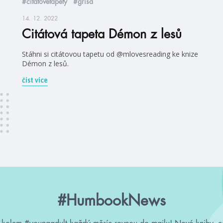
#citátovétapety
#griša
14. 12. 2022
Citátová tapeta Démon z lesů
Stáhni si citátovou tapetu od @mlovesreading ke knize
Démon z lesů.
číst více
#HumbookNews