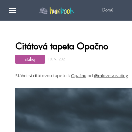
Domů
Citátová tapeta Opačno
stahuj
10. 9. 2021
Stáhni si citátovou tapetu k
Opačnu
od
@mlovesreading