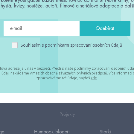
 kolem #youngadult každý měsíc rovnou do mailu! Nové knihy, c
chystá, kvízy, soutěže, autoři, filmové a seriálové adaptace a další
Souhlasím s
podmínkami zpracování osobních údajů
lová adresa je u nás v bezpečí. Přečti si
naše podmínky zpracování osobních úda
 údaji nakládáme v mezích obecně závazných právních předpisů. Více informací o
zpracováváme tvé údaje, najdeš
zde
.
Projekty
ge
Humbook blogeři
Storki