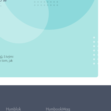
o se
.
jů
. S tvými
 tom, jak
Humblok
HumbookMag