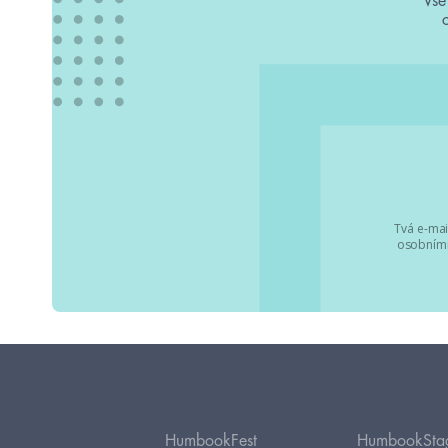
Vše
Tvá e-mai
osobními
HumbookFest
HumbookSta