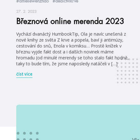
#améliewenzhao
#dědictvíkrve
27. 2. 2023
Březnová online merenda 2023
Vychází dvanáctý HumbookTip, Ola je navíc unešená z
nové knihy ze světa Z krve a popela, baví ji antimúzy,
cestování do snů, Enola v komiksu… Prostě knížek v
březnu vyjde fakt dost a i dalších novinek máme
hromadu (od minulé merendy se toho stalo fakt hodně,
taky to bude tím, že jsme naposledy natáčeli v […]
číst více