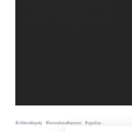
#citátovétapety
#hannahmathewson
#opačno