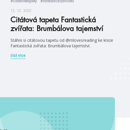
#citátovétapety
#fantastickázvířata
12. 12. 2022
Citátová tapeta Fantastická
zvířata: Brumbálova tajemství
Stáhni si citátovou tapetu od @mlovesreading ke knize
Fantastická zvířata: Brumbálova tajemství.
číst více