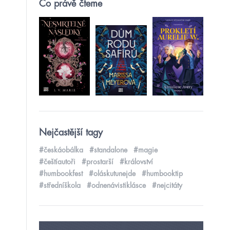
Co právě čteme
Nejčastější tagy
#českáobálka
#standalone
#magie
#češtíautoři
#prostarší
#království
#humbookfest
#oláskutunejde
#humbooktip
#středníškola
#odnenávistiklásce
#nejcitáty