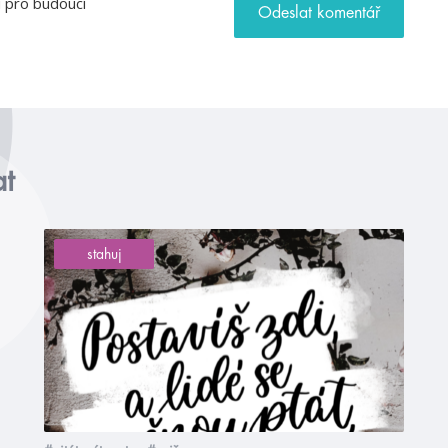
u pro budoucí
at
stahuj