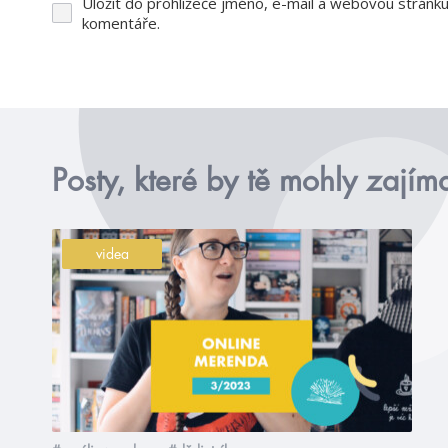
Uložit do prohlížeče jméno, e-mail a webovou stránk
komentáře.
Posty, které by tě mohly zajím
videa