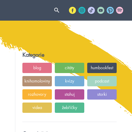
Kategorie
blog
citáty
humbookfest
knihomoloviny
kvízy
podcast
rozhovory
stahuj
storki
videa
žebříčky