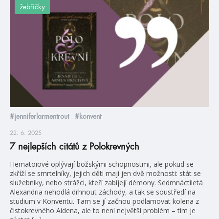
žebříčky
#jenniferlarmentrout
#konvent
22. 6. 2025
7 nejlepších citátů z Polokrevných
Hematoiové oplývají božskými schopnostmi, ale pokud se
zkříží se smrtelníky, jejich děti mají jen dvě možnosti: stát se
služebníky, nebo strážci, kteří zabíjejí démony. Sedmnáctiletá
Alexandria nehodlá drhnout záchody, a tak se soustředí na
studium v Konventu. Tam se jí začnou podlamovat kolena z
čistokrevného Aidena, ale to není největší problém – tím je