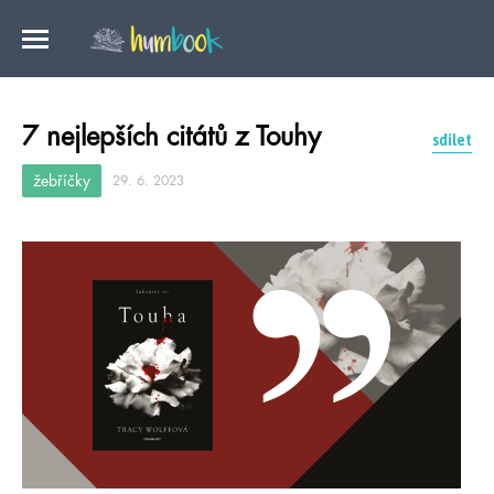
7 nejlepších citátů z Touhy
sdílet
žebříčky
29. 6. 2023