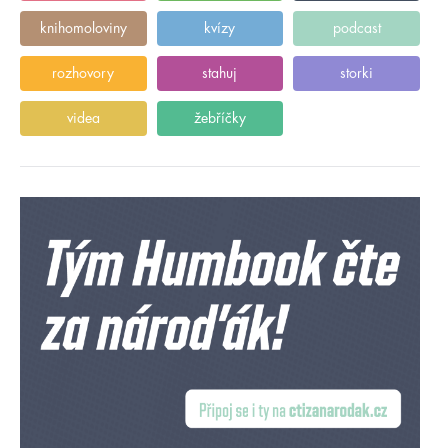
knihomoloviny
kvízy
podcast
rozhovory
stahuj
storki
videa
žebříčky