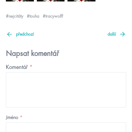
#nejcitáty
#touha
#tracywolff
předchozí
další
Napsat komentář
Komentář
*
Jméno
*