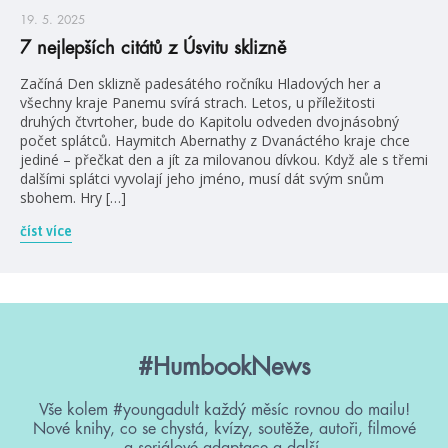
19. 5. 2025
7 nejlepších citátů z Úsvitu sklizně
Začíná Den sklizně padesátého ročníku Hladových her a
všechny kraje Panemu svírá strach. Letos, u příležitosti
druhých čtvrtoher, bude do Kapitolu odveden dvojnásobný
počet splátců. Haymitch Abernathy z Dvanáctého kraje chce
jediné – přečkat den a jít za milovanou dívkou. Když ale s třemi
dalšími splátci vyvolají jeho jméno, musí dát svým snům
sbohem. Hry […]
číst více
#HumbookNews
Vše kolem #youngadult každý měsíc rovnou do mailu!
Nové knihy, co se chystá, kvízy, soutěže, autoři, filmové