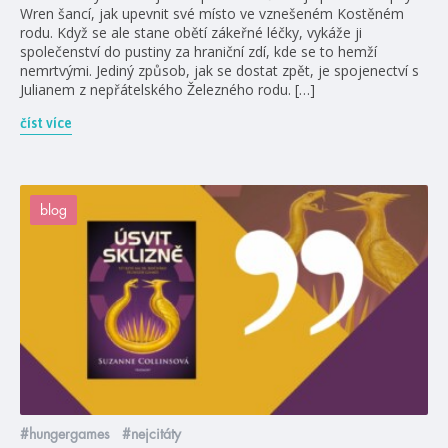
Wren šancí, jak upevnit své místo ve vznešeném Kostěném
rodu. Když se ale stane obětí zákeřné léčky, vykáže ji
společenství do pustiny za hraniční zdí, kde se to hemží
nemrtvými. Jediný způsob, jak se dostat zpět, je spojenectví s
Julianem z nepřátelského Železného rodu. […]
číst více
blog
#hungergames
#nejcitáty