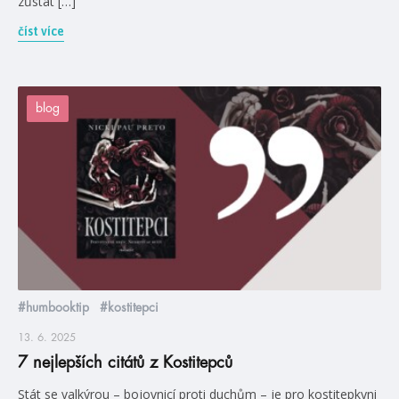
zůstat […]
číst více
blog
#humbooktip
#kostitepci
13. 6. 2025
7 nejlepších citátů z Kostitepců
Stát se valkýrou – bojovnicí proti duchům – je pro kostitepkyni