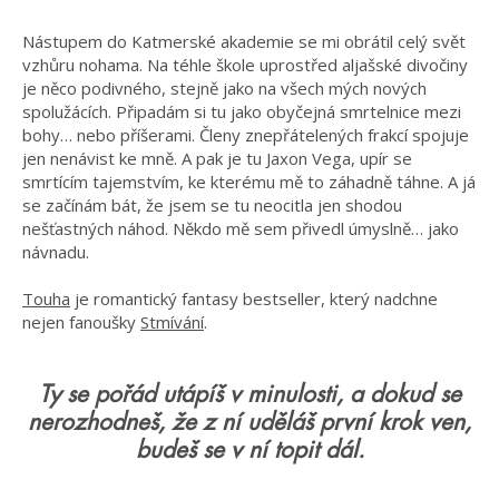
Nástupem do Katmerské akademie se mi obrátil celý svět
vzhůru nohama. Na téhle škole uprostřed aljašské divočiny
je něco podivného, stejně jako na všech mých nových
spolužácích. Připadám si tu jako obyčejná smrtelnice mezi
bohy… nebo příšerami. Členy znepřátelených frakcí spojuje
jen nenávist ke mně. A pak je tu Jaxon Vega, upír se
smrtícím tajemstvím, ke kterému mě to záhadně táhne. A já
se začínám bát, že jsem se tu neocitla jen shodou
nešťastných náhod. Někdo mě sem přivedl úmyslně… jako
návnadu.
Touha
je romantický fantasy bestseller, který nadchne
nejen fanoušky
Stmívání
.
Ty se pořád utápíš v minulosti, a dokud se
nerozhodneš, že z ní uděláš první krok ven,
budeš se v ní topit dál.