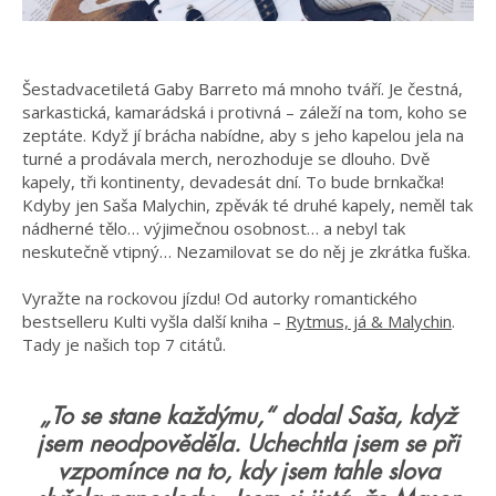
Šestadvacetiletá Gaby Barreto má mnoho tváří. Je čestná,
sarkastická, kamarádská i protivná – záleží na tom, koho se
zeptáte. Když jí brácha nabídne, aby s jeho kapelou jela na
turné a prodávala merch, nerozhoduje se dlouho. Dvě
kapely, tři kontinenty, devadesát dní. To bude brnkačka!
Kdyby jen Saša Malychin, zpěvák té druhé kapely, neměl tak
nádherné tělo… výjimečnou osobnost… a nebyl tak
neskutečně vtipný… Nezamilovat se do něj je zkrátka fuška.
Vyražte na rockovou jízdu! Od autorky romantického
bestselleru Kulti vyšla další kniha –
Rytmus, já & Malychin
.
Tady je našich top 7 citátů.
„To se stane každýmu,“ dodal Saša, když
jsem neodpověděla. Uchechtla jsem se při
vzpomínce na to, kdy jsem tahle slova