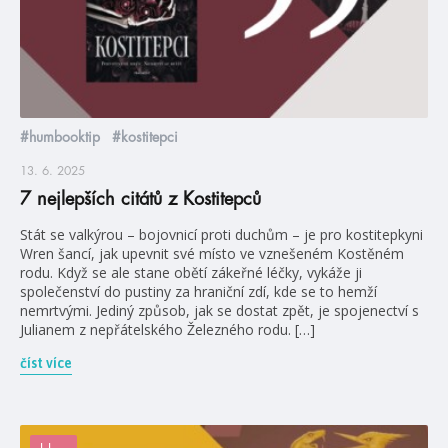
#humbooktip
#kostitepci
13. 6. 2025
7 nejlepších citátů z Kostitepců
Stát se valkýrou – bojovnicí proti duchům – je pro kostitepkyni
Wren šancí, jak upevnit své místo ve vznešeném Kostěném
rodu. Když se ale stane obětí zákeřné léčky, vykáže ji
společenství do pustiny za hraniční zdí, kde se to hemží
nemrtvými. Jediný způsob, jak se dostat zpět, je spojenectví s
Julianem z nepřátelského Železného rodu. […]
číst více