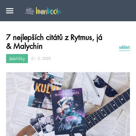
7 nejlepších citátů z Rytmus, já
& Malychin
sdílet
žebříčky
21. 5. 2020