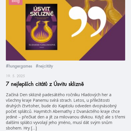
blog
#hungergames
#nejcitáty
19. 5. 2025
7 nejlepších citátů z Úsvitu sklizně
Začíná Den sklizně padesátého ročníku Hladových her a
všechny kraje Panemu svírá strach. Letos, u příležitosti
druhých čtvrtoher, bude do Kapitolu odveden dvojnásobný
počet splátců. Haymitch Abernathy z Dvanáctého kraje chce
jediné – přečkat den a jít za milovanou dívkou. Když ale s třemi
dalšími splátci vyvolají jeho jméno, musí dát svým snům
sbohem. Hry […]