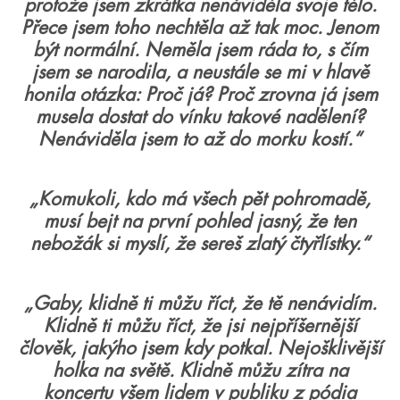
protože jsem zkrátka nenáviděla svoje tělo.
Přece jsem toho nechtěla až tak moc. Jenom
být normální. Neměla jsem ráda to, s čím
jsem se narodila, a neustále se mi v hlavě
honila otázka: Proč já? Proč zrovna já jsem
musela dostat do vínku takové nadělení?
Nenáviděla jsem to až do morku kostí.“
„Komukoli, kdo má všech pět pohromadě,
musí bejt na první pohled jasný, že ten
nebožák si myslí, že sereš zlatý čtyřlístky.“
„Gaby, klidně ti můžu říct, že tě nenávidím.
Klidně ti můžu říct, že jsi nejpříšernější
člověk, jakýho jsem kdy potkal. Nejošklivější
holka na světě. Klidně můžu zítra na
koncertu všem lidem v publiku z pódia