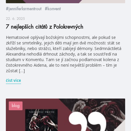
#jenniferlarmentrout
#konvent
22. 6. 2025
7 nejlepších citátů z Polokrevných
Hematoiové oplývají božskými schopnostmi, ale pokud se
zkříží se smrtelníky, jejich děti mají jen dvě možnosti: stát se
služebníky, nebo strážci, kteří zabíjejí démony. Sedmnáctiletá
Alexandria nehodlá drhnout záchody, a tak se soustředí na
studium v Konventu. Tam se jí začnou podlamovat kolena z
čistokrevného Aidena, ale to není největší problém – tím je
zůstat […]
číst více
blog