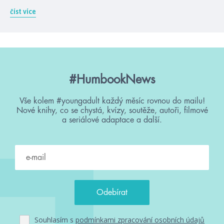
číst více
#HumbookNews
Vše kolem #youngadult každý měsíc rovnou do mailu!
Nové knihy, co se chystá, kvízy, soutěže, autoři, filmové
a seriálové adaptace a další.
Souhlasím s
podmínkami zpracování osobních údajů