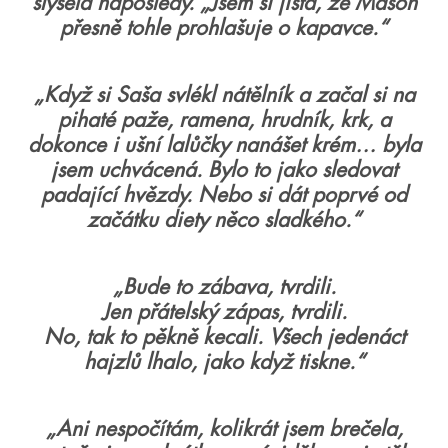
slyšela naposledy. „Jsem si jistá, že Mason
přesně tohle prohlašuje o kapavce.“
„Když si Saša svlékl nátělník a začal si na
pihaté paže, ramena, hrudník, krk, a
dokonce i ušní lalůčky nanášet krém… byla
jsem uchvácená. Bylo to jako sledovat
padající hvězdy. Nebo si dát poprvé od
začátku diety něco sladkého.“
„Bude to zábava, tvrdili.
Jen přátelský zápas, tvrdili.
No, tak to pěkně kecali. Všech jedenáct
hajzlů lhalo, jako když tiskne.“
„Ani nespočítám, kolikrát jsem brečela,