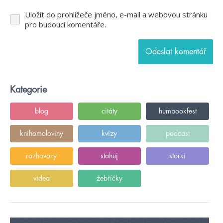
Uložit do prohlížeče jméno, e-mail a webovou stránku
pro budoucí komentáře.
Kategorie
blog
citáty
humbookfest
knihomoloviny
kvízy
podcast
rozhovory
stahuj
storki
videa
žebříčky