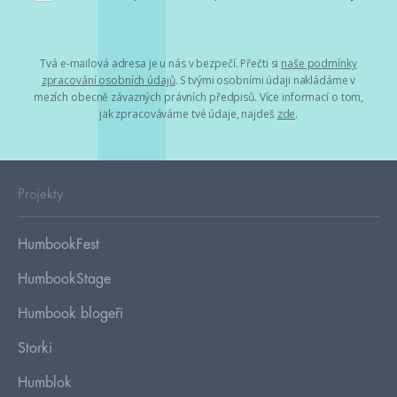
Tvá e-mailová adresa je u nás v bezpečí. Přečti si
naše podmínky
zpracování osobních údajů
. S tvými osobními údaji nakládáme v
mezích obecně závazných právních předpisů. Více informací o tom,
jak zpracováváme tvé údaje, najdeš
zde
.
Projekty
HumbookFest
HumbookStage
Humbook blogeři
Storki
Humblok