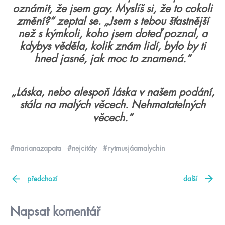
oznámit, že jsem gay. Myslíš si, že to cokoli
změní?“ zeptal se. „Jsem s tebou šťastnější
než s kýmkoli, koho jsem doteď poznal, a
kdybys věděla, kolik znám lidí, bylo by ti
hned jasné, jak moc to znamená.“
„Láska, nebo alespoň láska v našem podání,
stála na malých věcech. Nehmatatelných
věcech.“
#marianazapata
#nejcitáty
#rytmusjáamalychin
předchozí
další
Napsat komentář