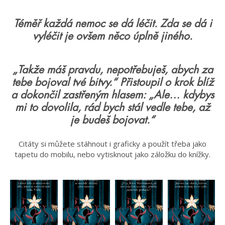
Téměř každá nemoc se dá léčit. Zda se dá i
vyléčit je ovšem něco úplně jiného.
„Takže máš pravdu, nepotřebuješ, abych za
tebe bojoval tvé bitvy.“ Přistoupil o krok blíž
a dokončil zastřeným hlasem: „Ale… kdybys
mi to dovolila, rád bych stál vedle tebe, až
je budeš bojovat.“
Citáty si můžete stáhnout i graficky a použít třeba jako
tapetu do mobilu, nebo vytisknout jako záložku do knížky.