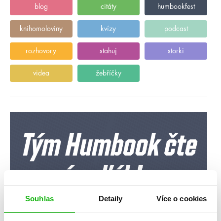
blog
citáty
humbookfest
knihomoloviny
kvízy
podcast
rozhovory
stahuj
storki
videa
žebříčky
Souhlas
Detaily
Více o cookies