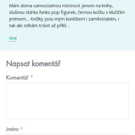
Mám doma samostatnou místnost jenom na knihy,
slušnou sbírku funko pop figurek, černou kočku s klučičím
jménem… Knížky jsou mým koníčkem i zaměstnáním, i
tak ale stíhám trávit až příliš…
více
Napsat komentář
Komentář
*
Jméno
*