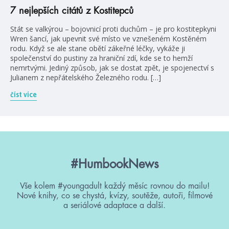
7 nejlepších citátů z Kostitepců
Stát se valkýrou – bojovnicí proti duchům – je pro kostitepkyni
Wren šancí, jak upevnit své místo ve vznešeném Kostěném
rodu. Když se ale stane obětí zákeřné léčky, vykáže ji
společenství do pustiny za hraniční zdí, kde se to hemží
nemrtvými. Jediný způsob, jak se dostat zpět, je spojenectví s
Julianem z nepřátelského Železného rodu. […]
číst více
#HumbookNews
Vše kolem #youngadult každý měsíc rovnou do mailu!
Nové knihy, co se chystá, kvízy, soutěže, autoři, filmové
a seriálové adaptace a další.