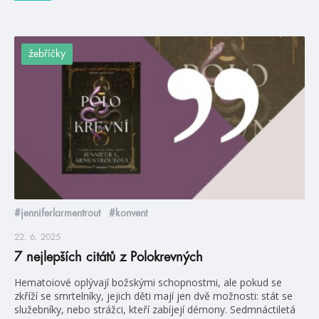
žebříčky
#jenniferlarmentrout
#konvent
22. 6. 2025
7 nejlepších citátů z Polokrevných
Hematoiové oplývají božskými schopnostmi, ale pokud se
zkříží se smrtelníky, jejich děti mají jen dvě možnosti: stát se
služebníky, nebo strážci, kteří zabíjejí démony. Sedmnáctiletá