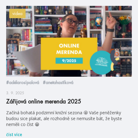
videa
#adélarosípalová
#anetahastíková
3. 9. 2025
Zářijová online merenda 2025
Začíná bohatá podzimní knižní sezona 🤩 Vaše peněženky
budou sice plakat, ale rozhodně se nemusíte bát, že byste
neměli co číst 😁
číst více