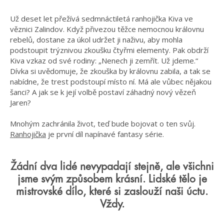
Už deset let přežívá sedmnáctiletá ranhojička Kiva ve
věznici Zalindov. Když přivezou těžce nemocnou královnu
rebelů, dostane za úkol udržet ji naživu, aby mohla
podstoupit trýznivou zkoušku čtyřmi elementy. Pak obdrží
Kiva vzkaz od své rodiny: „Nenech ji zemřít. Už jdeme.“
Dívka si uvědomuje, že zkouška by královnu zabila, a tak se
nabídne, že trest podstoupí místo ní. Má ale vůbec nějakou
šanci? A jak se k její volbě postaví záhadný nový vězeň
Jaren?
Mnohým zachránila život, teď bude bojovat o ten svůj.
Ranhojička
je první díl napínavé fantasy série.
Žádní dva lidé nevypadají stejně, ale všichni
jsme svým způsobem krásní. Lidské tělo je
mistrovské dílo, které si zaslouží naši úctu.
Vždy.