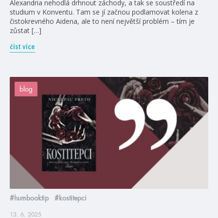
Alexandria nehodlá drhnout záchody, a tak se soustředí na
studium v Konventu. Tam se jí začnou podlamovat kolena z
čistokrevného Aidena, ale to není největší problém – tím je
zůstat […]
číst více
blog
#humbooktip
#kostitepci
13. 6. 2025