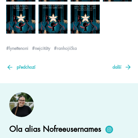
#lynettenoni
#nejcitáty
#ranhojička
předchozí
další
Ola alias Nofreeusernames