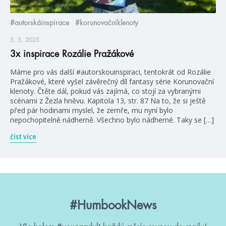
#autorskáinspirace
#korunovačníklenoty
5. 5. 2025
3x inspirace Rozálie Pražákové
Máme pro vás další #autorskouinspiraci, tentokrát od Rozálie
Pražákové, které vyšel závěrečný díl fantasy série Korunovační
klenoty. Čtěte dál, pokud vás zajímá, co stojí za vybranými
scénami z Žezla hněvu. Kapitola 13, str. 87 Na to, že si ještě
před pár hodinami myslel, že zemře, mu nyní bylo
nepochopitelně nádherně. Všechno bylo nádherné. Taky se […]
číst více
#HumbookNews