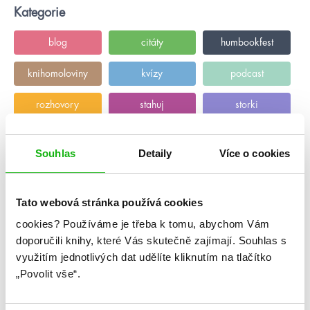
Kategorie
blog
citáty
humbookfest
knihomoloviny
kvízy
podcast
rozhovory
stahuj
storki
videa
žebříčky
Souhlas
Detaily
Více o cookies
Tato webová stránka používá cookies
cookies?
Používáme je třeba k tomu, abychom Vám
doporučili knihy, které Vás skutečně zajímají.
Souhlas s
využitím jednotlivých dat udělíte kliknutím na tlačítko
„Povolit vše“.