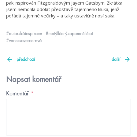
pak inspirován Fitzgeraldovým Jayem Gatsbym. Zkrátka
jsem nemohla odolat představě tajemného kluka, jenž
pořádá tajemné večírky – a taky ustavičně nosí saka.
#autorskáinspirace
#motýlkterýzapomněllétat
#vanessavernerová
předchozí
další
Napsat komentář
Komentář
*