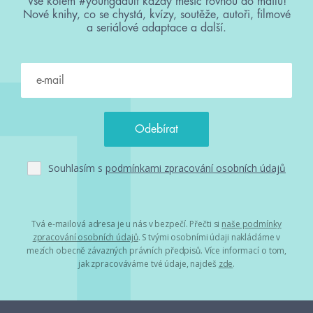
Vše kolem #youngadult každý měsíc rovnou do mailu!
Nové knihy, co se chystá, kvízy, soutěže, autoři, filmové
a seriálové adaptace a další.
Souhlasím s
podmínkami zpracování osobních údajů
Tvá e-mailová adresa je u nás v bezpečí. Přečti si
naše podmínky
zpracování osobních údajů
. S tvými osobními údaji nakládáme v
mezích obecně závazných právních předpisů. Více informací o tom,
jak zpracováváme tvé údaje, najdeš
zde
.