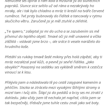
Nenuceně ses opíral o rám kola a mžoural jsi do slunečních
paprsků. Slunce sice svítilo už od rána a nezakrývaly ho
mraky, ale i tak bylo chladno a mráz ti kreslil na tváře červené
ruměnce. Tvé prsty bubnovaly do řídítek a tancovaly v rytmu
skučícího větru. Zaručeně jsi je měl ztuhlé a zkřehlé.
„
Te quiero
,“ zašeptal jsi mi do ucha a se zazubením sis mě
přivinul do teplého objetí. Tmavé oči jsi měl unavené a víčka
ztěžklá – vstávali jsme brzo –, ale srdce ti vesele naráželo do
hrudního koše.
Přetáhl sis rukávy tmavě šedé mikiny přes holá zápěstí, aby ti
mráz nezalézal pod kůži, a pevně jsi sevřel řídítka. „Jako
obvykle?“ Posazený na sedátku ses vykláněl směrem k cestičce
vinoucí se k lesu.
Přikývla jsem a následovala tě po cestě zasypané kamením a
jehličím. Stezka se ztrácela mezi vysokými štíhlými stromy a
mizel tam i tvůj stín. Šlápl jsi do pedálů a brzy ses mi ztratil z
dohledu. Jako vždy jsem tě nechala jet napřed, cítila jsem se
tak bezpečněji, třebaže jsme tuhle cestu znali jako své boty.