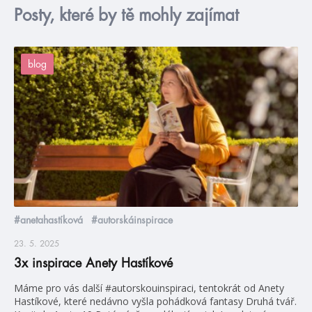
Posty, které by tě mohly zajímat
blog
#anetahastíková
#autorskáinspirace
23. 5. 2025
3x inspirace Anety Hastíkové
Máme pro vás další #autorskouinspiraci, tentokrát od Anety
Hastíkové, které nedávno vyšla pohádková fantasy Druhá tvář.