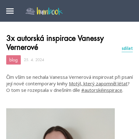
3x autorská inspirace Vanessy
Vernerové
sdílet
blog
25. 4. 2024
Čím vším se nechala Vanessa Vernerová inspirovat při psaní
její nové contemporary knihy
Motýl, který zapomněl létat
?
O tom se rozepsala v dnešním díle
#autorskéinspirace
.