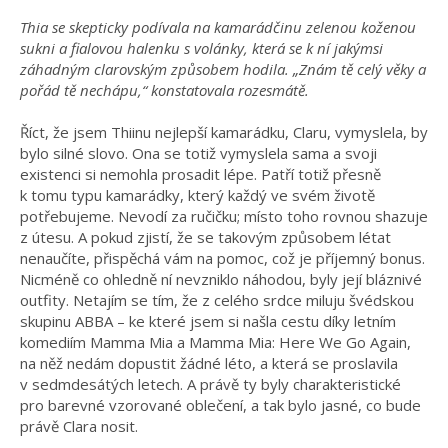
Thia se skepticky podívala na kamarádčinu zelenou koženou
sukni a fialovou halenku s volánky, která se k ní jakýmsi
záhadným clarovským způsobem hodila. „Znám tě celý věky a
pořád tě nechápu,“ konstatovala rozesmátě.
Říct, že jsem Thiinu nejlepší kamarádku, Claru, vymyslela, by
bylo silné slovo. Ona se totiž vymyslela sama a svoji
existenci si nemohla prosadit lépe. Patří totiž přesně
k tomu typu kamarádky, který každý ve svém životě
potřebujeme. Nevodí za ručičku; místo toho rovnou shazuje
z útesu. A pokud zjistí, že se takovým způsobem létat
nenaučíte, přispěchá vám na pomoc, což je příjemný bonus.
Nicméně co ohledně ní nevzniklo náhodou, byly její bláznivé
outfity. Netajím se tím, že z celého srdce miluju švédskou
skupinu ABBA – ke které jsem si našla cestu díky letním
komediím Mamma Mia a Mamma Mia: Here We Go Again,
na něž nedám dopustit žádné léto, a která se proslavila
v sedmdesátých letech. A právě ty byly charakteristické
pro barevné vzorované oblečení, a tak bylo jasné, co bude
právě Clara nosit.