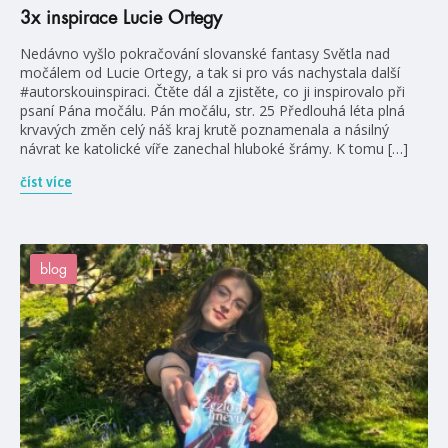
3x inspirace Lucie Ortegy
Nedávno vyšlo pokračování slovanské fantasy Světla nad
močálem od Lucie Ortegy, a tak si pro vás nachystala další
#autorskouinspiraci. Čtěte dál a zjistěte, co ji inspirovalo při
psaní Pána močálu. Pán močálu, str. 25 Předlouhá léta plná
krvavých změn celý náš kraj krutě poznamenala a násilný
návrat ke katolické víře zanechal hluboké šrámy. K tomu […]
číst více
blog