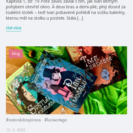
Kapitola 1, str. 19 Poté závěs zavlál s tím, jak Ivan letmým
pohybem otevřel okno. À deux bras a demi-plié, plný dosed za
toaletní stolek – teď! Ivan pobaveně pohlédl na sošku baleríny,
kterou měl na stolku u postele. Stála […]
číst více
blog
#autorskáinspirace
#lucieortega
12. 5. 2025