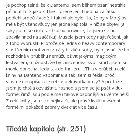
Je pochopitelné, že k Dantemu jsem během psaní nestihla
přilnout tolik jako k Thie – přece jen, hned na začátku
podlehl srdeční vadě. I tak mi ale bylo líto, že by v Motýlovi
měla být všehovšudy jen jedna kapitola, v níž se objeví (a
taky jsem se cítila tak trochu provinile, že jsem se ho
zbavila hned na začátku). Musela jsem tedy najít řešení, jak
z toho vybruslit. Protože se jedná o heavy contemporary
s ústředním motivem ztráty blízké osoby, bylo jasné, že ho
rozhodně v průběhu nemůžu oživit jakýmsi magickým
lektvarem, možnost, že by zinscenoval svoji smrt, jsem si
mohla ponechat leda tak do thrilleru… Thia v průběhu celé
knihy na Danteho vzpomíná; a tak jsem si řekla, proč
vlastně nenapíšu celé retrospektivní kapitoly? A protože
jsem je chtěla ozvláštnit, rozhodla jsem se je psát v du-
formě, čímž jsou podle mě i takové osobnější a uvěřitelnější.
Z celé knihy jsou sice nejkratší, ale právě kvůli nevšední
formě mi pokaždé zabraly dvakrát více času.
Třicátá kapitola (str. 251)