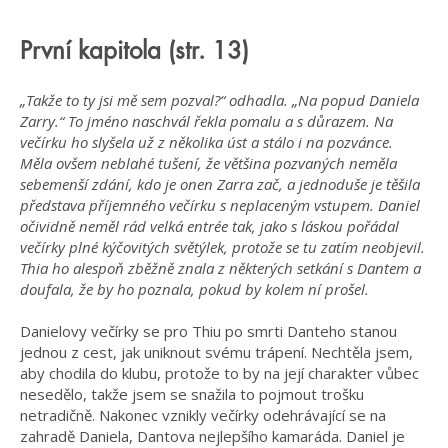
První kapitola (str. 13)
„Takže to ty jsi mě sem pozval?“ odhadla. „Na popud Daniela
Zarry.“ To jméno naschvál řekla pomalu a s důrazem. Na
večírku ho slyšela už z několika úst a stálo i na pozvánce.
Měla ovšem neblahé tušení, že většina pozvaných neměla
sebemenší zdání, kdo je onen Zarra zač, a jednoduše je těšila
představa příjemného večírku s neplaceným vstupem. Daniel
očividně neměl rád velká entrée tak, jako s láskou pořádal
večírky plné kýčovitých světýlek, protože se tu zatím neobjevil.
Thia ho alespoň zběžně znala z některých setkání s Dantem a
doufala, že by ho poznala, pokud by kolem ní prošel.
Danielovy večírky se pro Thiu po smrti Danteho stanou
jednou z cest, jak uniknout svému trápení. Nechtěla jsem,
aby chodila do klubu, protože to by na její charakter vůbec
nesedělo, takže jsem se snažila to pojmout trošku
netradičně. Nakonec vznikly večírky odehrávající se na
zahradě Daniela, Dantova nejlepšího kamaráda. Daniel je