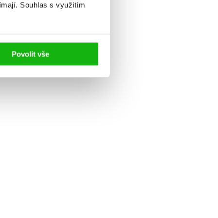
ímají.
Souhlas s využitím
Povolit vše