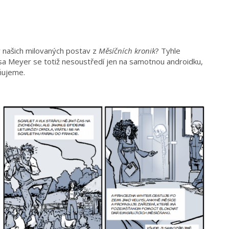
y našich milovaných postav z
Měsíčních kronik
? Tyhle
ssa Meyer se totiž nesoustředí jen na samotnou androidku,
žňujeme.