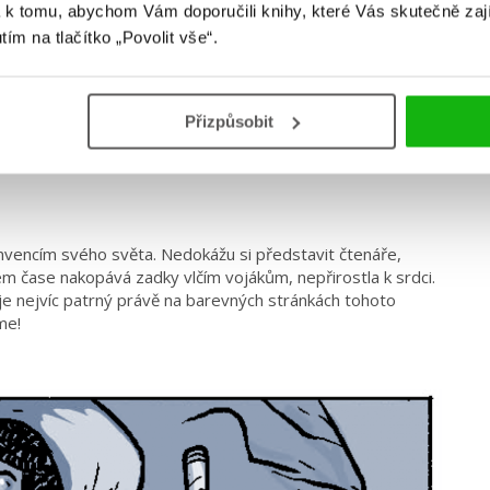
 k tomu, abychom Vám doporučili knihy, které Vás skutečně zaj
utím na tlačítko „Povolit vše“.
Přizpůsobit
vencím svého světa. Nedokážu si představit čtenáře,
ém čase nakopává zadky vlčím vojákům, nepřirostla k srdci.
j je nejvíc patrný právě na barevných stránkách tohoto
me!