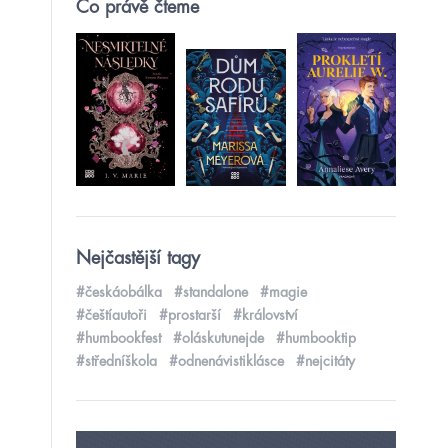
Co právě čteme
Nejčastější tagy
#českáobálka
#standalone
#magie
#češtíautoři
#prostarší
#království
#humbookfest
#oláskutunejde
#humbooktip
#středníškola
#odnenávistiklásce
#nejcitáty