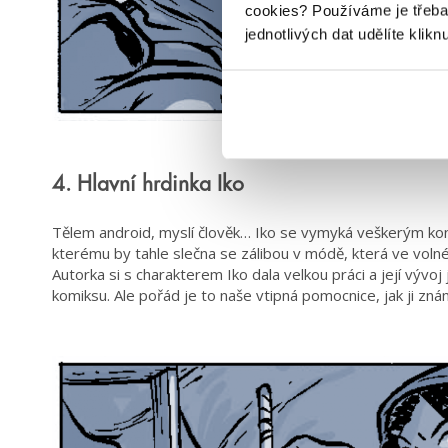
cookies?
Používáme je třeba
jednotlivých dat udělíte klikn
4. Hlavní hrdinka Iko
Tělem android, myslí člověk… Iko se vymyká veškerým kon
kterému by tahle slečna se zálibou v módě, která ve voln
Autorka si s charakterem Iko dala velkou práci a její vývo
komiksu. Ale pořád je to naše vtipná pomocnice, jak ji zná