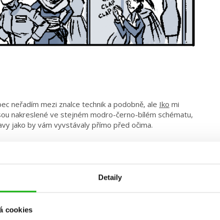
bec neřadím mezi znalce technik a podobně, ale
Iko
mi
sou nakreslené ve stejném modro-černo-bílém schématu,
avy jako by vám vyvstávaly přímo před očima.
Detaily
á cookies