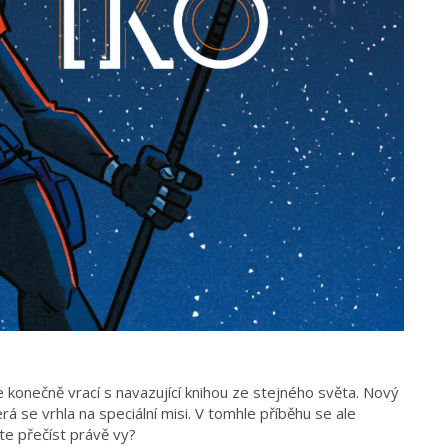
 konečně vrací s navazující knihou ze stejného světa. Nový
á se vrhla na speciální misi. V tomhle příběhu se ale
te přečíst právě vy?