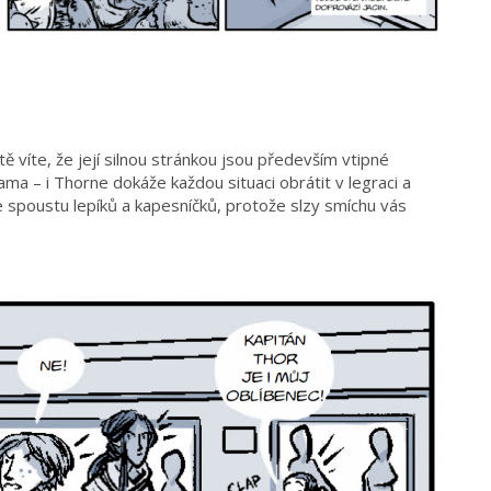
ě víte, že její silnou stránkou jsou především vtipné
ma – i Thorne dokáže každou situaci obrátit v legraci a
e spoustu lepíků a kapesníčků, protože slzy smíchu vás