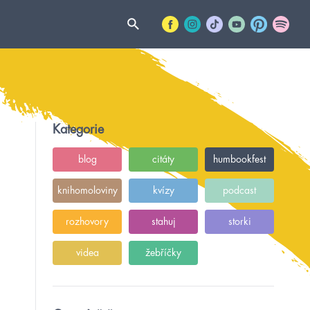
Kategorie
blog
citáty
humbookfest
knihomoloviny
kvízy
podcast
rozhovory
stahuj
storki
videa
žebříčky