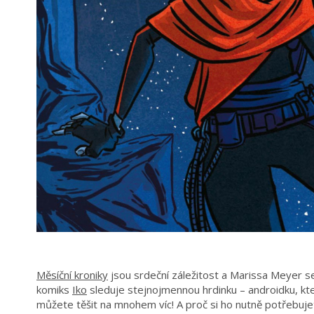
Měsíční kroniky
jsou srdeční záležitost a Marissa Meyer se
komiks
Iko
sleduje stejnojmennou hrdinku – androidku, kter
můžete těšit na mnohem víc! A proč si ho nutně potřebuje