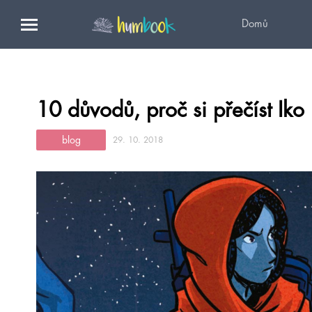
Domů
10 důvodů, proč si přečíst Iko
blog
29. 10. 2018