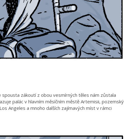
le spousta zákoutí z obou vesmírných těles nám zůstala
zuje palác v hlavním měsíčním městě Artemisii, pozemský
i Los Angeles a mnoho dalších zajímavých míst v rámci