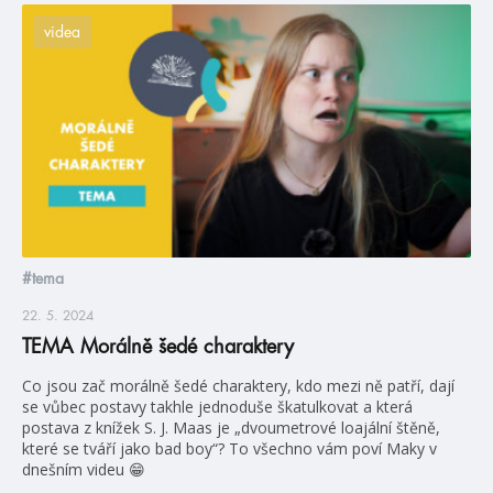
videa
#tema
22. 5. 2024
TEMA Morálně šedé charaktery
Co jsou zač morálně šedé charaktery, kdo mezi ně patří, dají
se vůbec postavy takhle jednoduše škatulkovat a která
postava z knížek S. J. Maas je „dvoumetrové loajální štěně,
které se tváří jako bad boy“? To všechno vám poví Maky v
dnešním videu 😁