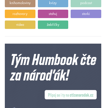
knihomoloviny
kvízy
podcast
rozhovory
stahuj
storki
videa
žebříčky