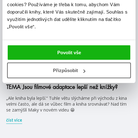
cookies?
Používáme je třeba k tomu, abychom Vám
doporučili knihy, které Vás skutečně zajímají.
Souhlas s
využitím jednotlivých dat udělíte kliknutím na tlačítko
„Povolit vše“.
Povolit vše
#filmováadaptace
#seriálováadaptace
Přizpůsobit
14. 10. 2024
TEMA Jsou filmové adaptace lepší než knížky?
„Ale kniha byla lepší.“ Tuhle větu slýcháme při východu z kina
velmi často, ale dá se vůbec film a kniha srovnávat? Nad tím
se zamýšlí Maky v novém videu 😁
číst více