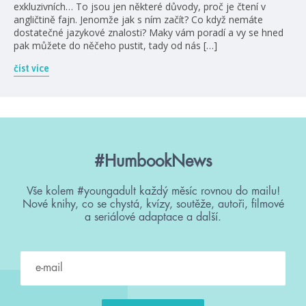
exkluzivních… To jsou jen některé důvody, proč je čtení v
angličtině fajn. Jenomže jak s ním začít? Co když nemáte
dostatečné jazykové znalosti? Maky vám poradí a vy se hned
pak můžete do něčeho pustit, tady od nás […]
číst více
#HumbookNews
Vše kolem #youngadult každý měsíc rovnou do mailu!
Nové knihy, co se chystá, kvízy, soutěže, autoři, filmové
a seriálové adaptace a další.