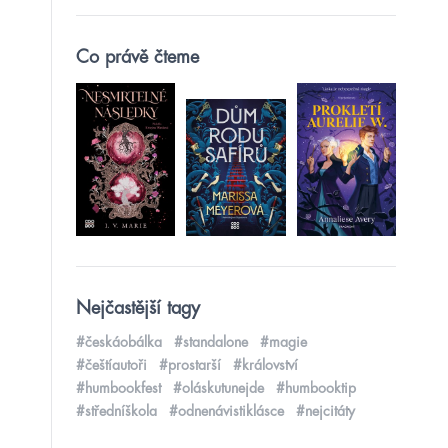
Co právě čteme
Nejčastější tagy
#českáobálka
#standalone
#magie
#češtíautoři
#prostarší
#království
#humbookfest
#oláskutunejde
#humbooktip
#středníškola
#odnenávistiklásce
#nejcitáty