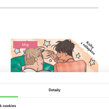
blog
Detaily
#adamsilvera
#aliceoseman
16. 9. 2019
á cookies
Knihy s nálepkou… LGBT, tabu,