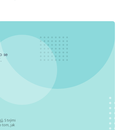
o se
.
jů
. S tvými
 tom, jak