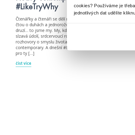
cookies?
Používáme je třeba
#LikeTryWhy
jednotlivých dat udělíte klikn
Čtenářky a čtenáři se dělí na dvě skupiny – jedni radši
čtou o duhách a jednorožcích a šťastných koncích, a ti
druzí… to jsme my. My, kdo chceme hluboké myšlenky,
slzavá údolí, srdcervoucí romantické balady a nekončící
rozhovory o smyslu života. My, kdo čteme heavy
contemporary. A dnešní #LikeTryWhy je plné tipů právě
pro ty […]
číst více