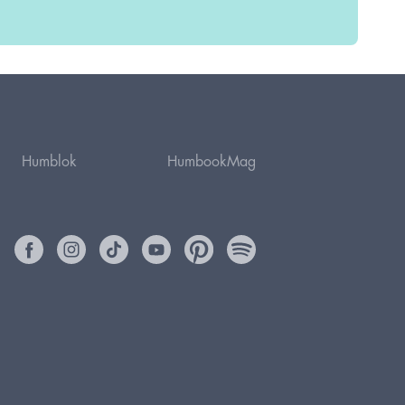
Humblok
HumbookMag