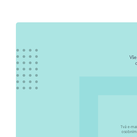
Vše
Tvá e-mai
osobními