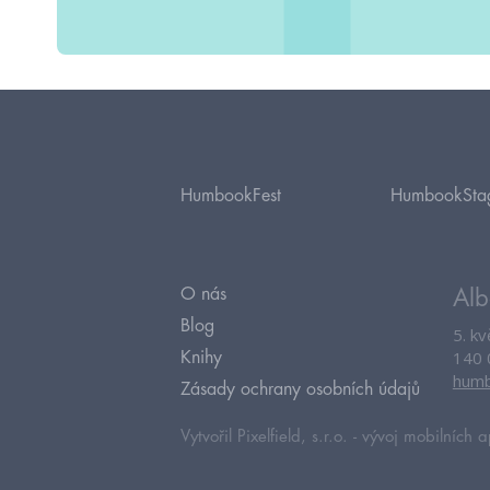
HumbookFest
HumbookSta
O nás
Alb
Blog
5. k
140 
Knihy
humb
Zásady ochrany osobních údajů
Vytvořil Pixelfield, s.r.o. -
vývoj mobilních a