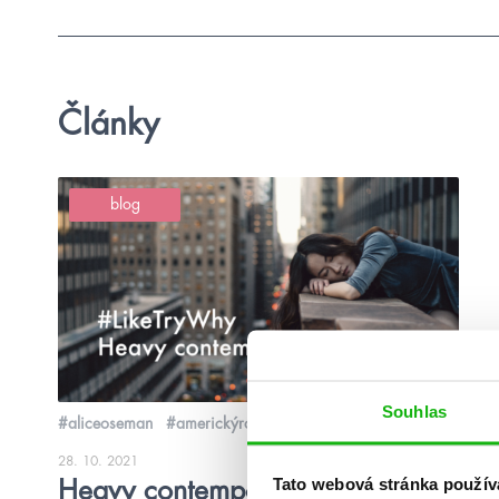
Články
blog
Souhlas
#aliceoseman
#americkýroadtrip
28. 10. 2021
Tato webová stránka použív
Heavy contemporary