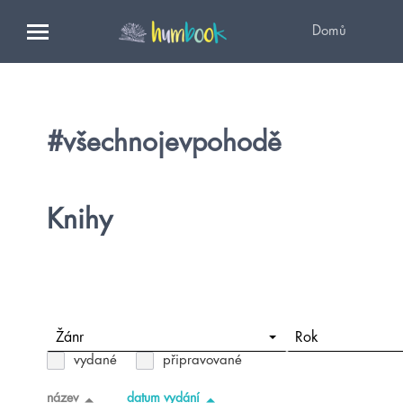
Domů
#všechnojevpohodě
Knihy
Žánr
Rok
vydané
připravované
název
datum vydání