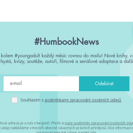
#HumbookNews
 kolem #youngadult každý měsíc rovnou do mailu! Nové knihy, c
chystá, kvízy, soutěže, autoři, filmové a seriálové adaptace a další
Souhlasím s
podmínkami zpracování osobních údajů
lová adresa je u nás v bezpečí. Přečti si
naše podmínky zpracování osobních úda
 údaji nakládáme v mezích obecně závazných právních předpisů. Více informací o
zpracováváme tvé údaje, najdeš
zde
.