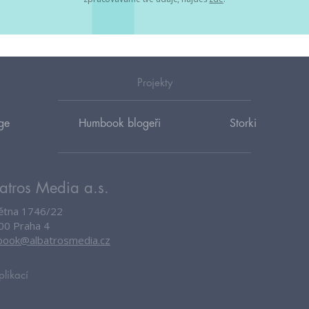
Projekty
ge
Humbook blogeři
Storki
atros Media a.s.
větna 1746/22
00 Praha 4
ook@albatrosmedia.cz
plikací