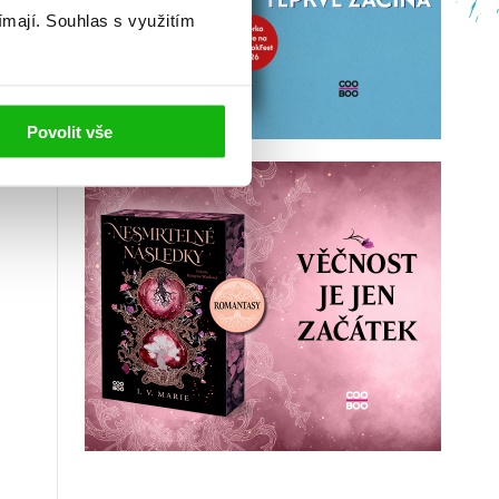
ímají.
Souhlas s využitím
Povolit vše