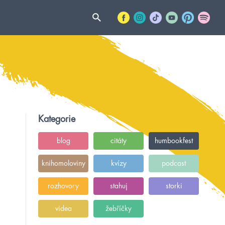
Kategorie
blog
citáty
humbookfest
knihomoloviny
kvízy
podcast
rozhovory
stahuj
storki
videa
žebříčky