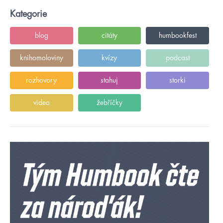
Kategorie
blog
citáty
humbookfest
knihomoloviny
kvízy
podcast
rozhovory
stahuj
storki
videa
žebříčky