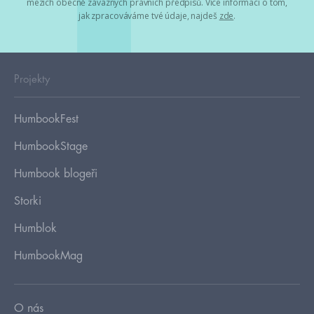
mezích obecně závazných právních předpisů. Více informací o tom,
jak zpracováváme tvé údaje, najdeš
zde
.
Projekty
HumbookFest
HumbookStage
Humbook blogeři
Storki
Humblok
HumbookMag
O nás