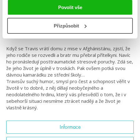
Žánr: Contemporary
Povolit vše
#aspoňtrochunormální
#českáobálka
#odpřátelstvíklásce
#prostarší
#psychicképroblémy
#standalone
#trishdoller
Přizpůsobit
Poutavý příběh o víře a naději
Když se Travis vrátí domu z mise v Afghánistánu, zjistí, že
jeho rodiče se rozvedli a bratr mu přebral přítelkyni. Navíc
ho pronásledují posttraumatické stresové poruchy. Zdá se,
že jeho život je úplně v troskách. Pak ovšem potká svou
dávnou kamarádku ze střední školy…
Travisův suchý humor, smysl pro čest a schopnost věřit v
životě v to dobré, z něj dělají neobyčejného a
neodolatelného hrdinu, který vás přesvědčí o tom, že i v
sebehorší situaci nesmíme ztrácet naději a že život je
vlastně krásný.
Informace