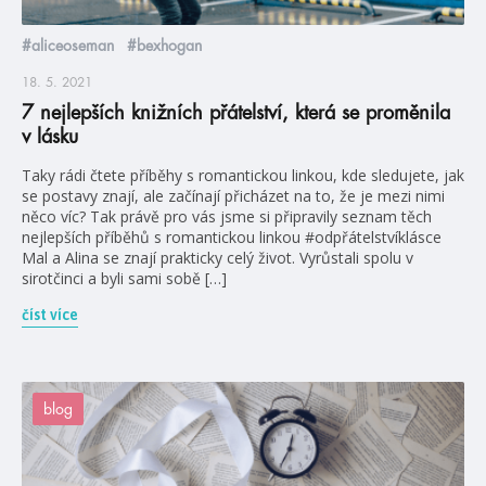
#aliceoseman
#bexhogan
18. 5. 2021
7 nejlepších knižních přátelství, která se proměnila
v lásku
Taky rádi čtete příběhy s romantickou linkou, kde sledujete, jak
se postavy znají, ale začínají přicházet na to, že je mezi nimi
něco víc? Tak právě pro vás jsme si připravily seznam těch
nejlepších příběhů s romantickou linkou #odpřátelstvíklásce
Mal a Alina se znají prakticky celý život. Vyrůstali spolu v
sirotčinci a byli sami sobě […]
číst více
blog