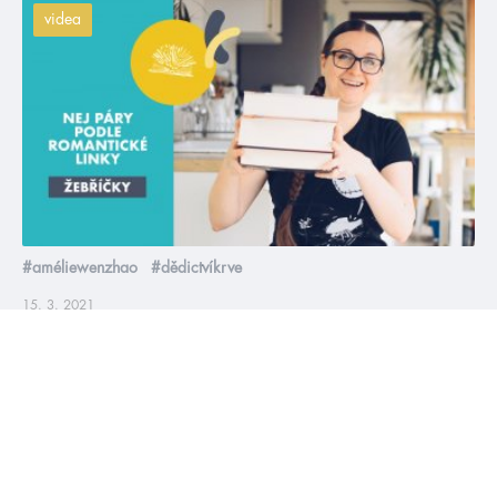
videa
#améliewenzhao
#dědictvíkrve
15. 3. 2021
NEJ 3 páry podle romantické linky
Tadáááá! 🤩 Nový seriál na našem kanále, ve kterém
vytáhneme naše nejoblíbenější články z blogu, aktualizujeme
je podle momentální nálady a hodíme do videa. Startuje Ola a
její 3 nejlepší páry ve 3 různých romantických linkách. Původní
článek od Markét najdete tady.