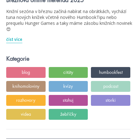
Březnová online merenda 2025
Knižní sezóna v březnu začíná nabírat na obrátkách, vychází
tuna nových knížek včetně nového HumbookTipu nebo
prequelu Hunger Games a taky máme zásobu knižních novinek
😍
číst více
Kategorie
blog
citáty
humbookfest
knihomoloviny
kvízy
podcast
rozhovory
stahuj
storki
videa
žebříčky