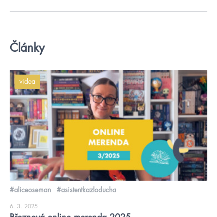
Články
videa
#aliceoseman
#asistentkazloducha
6. 3. 2025