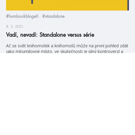
#humbookblogeři
#standalone
8. 3. 2021
Vadí, nevadí: Standalone versus série
Ač se svět knihomolek a knihomolů může na první pohled zdát
jako mírumilovné místo, ve skutečnosti je plný kontroverzí a
každodenních dilemat. Nevěříte? Ty nejčastější vám
představíme v nové sérii článků s názvem „vadí, nevadí“. Pro
pilotní díl jsme si nemohli vybrat nic jiného, než volbu mezi
sériemi a samostatnými knihami. Co vyhrálo? Přesvědčte se
sami. Článek […]
číst více
#HumbookNews