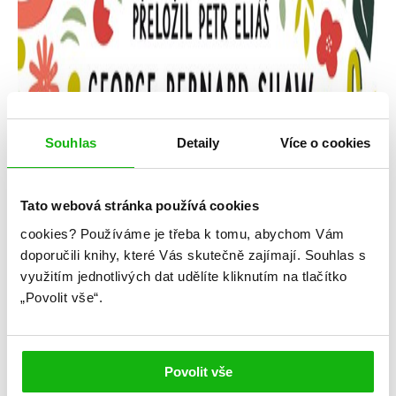
Souhlas
Detaily
Více o cookies
Tato webová stránka používá cookies
cookies?
Používáme je třeba k tomu, abychom Vám
George Bernard Shaw
doporučili knihy, které Vás skutečně zajímají.
Souhlas s
využitím jednotlivých dat udělíte kliknutím na tlačítko
Pygmalion
„Povolit vše“.
Kategorie: young adult
#českáobálka
#coobooclassics
#georgebernardshaw
Povolit vše
#klasika
#pygmalion
#standalone