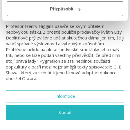
Nestárnoucí divadelní hra od slavného irského
Přizpůsobit
nositele Nobelovy ceny za literaturu
Profesor Henry Higgins uzavře se svým přítelem
neobvyklou sázku. Z prosté pouliční prodavačky květin Lízy
Doolittlové prý zvládne udělat skutečnou dámu jen tím, že ji
naučí správné výslovnosti a vybraným způsobům.
Prohlédne někdo na plese londýnské smetánky jeho malý
trik, nebo se Líze podaří všechny přesvědčit, že před nimi
stojí pravá lady? Pygmalion se stal nedílnou součástí
popkultury a patří mezi nejznámější texty spisovatele G. B.
Shawa, který za scénář k jeho filmové adaptaci dokonce
obdržel Oscara.
Informace
Koupit