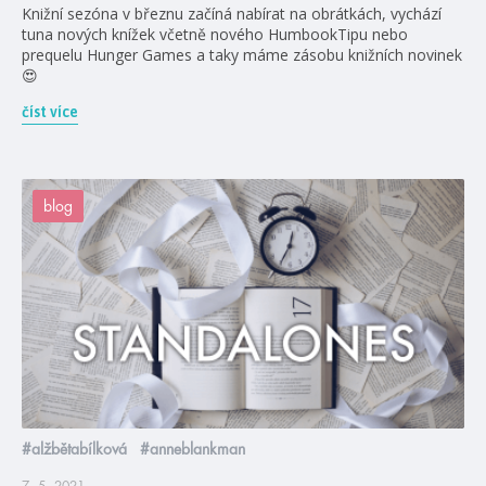
Knižní sezóna v březnu začíná nabírat na obrátkách, vychází
tuna nových knížek včetně nového HumbookTipu nebo
prequelu Hunger Games a taky máme zásobu knižních novinek
😍
číst více
blog
#alžbětabílková
#anneblankman
7. 5. 2021