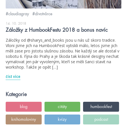
#claudiagray
#divotvůrce
14. 10. 2018
Záložky z HumbookFestu 2018 a bonus navíc
Záložky od @sharys_and_books jsou u nás už skoro tradice.
Vloni jsme jich na HumbookFest vytiskli málo, letos jsme jich
měli zase pro jistotu slušnou zásobu. Ne každý se ale dostal v
sobotu 6. října do Prahy a je škoda tak krásné designy nechat
vymalovat jen pár vyvoleným, kteří se měli šanci stavit na
workshop. Takže je opět […]
číst více
Kategorie
blog
citáty
humbookfest
knihomoloviny
kvízy
podcast