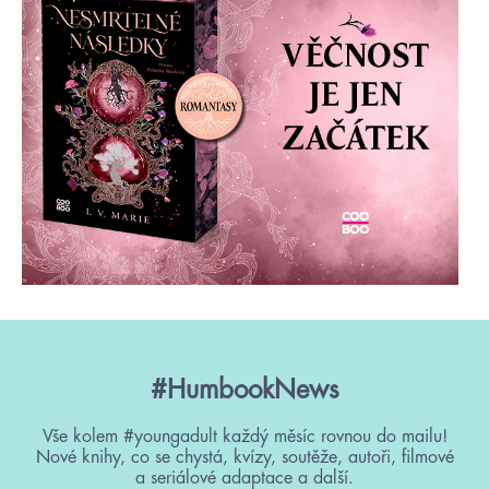
#HumbookNews
Vše kolem #youngadult každý měsíc rovnou do mailu!
Nové knihy, co se chystá, kvízy, soutěže, autoři, filmové
a seriálové adaptace a další.