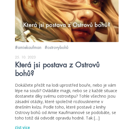
#amiekaufman
#ostrovybohů
25. 10. 2023
Která jsi postava z Ostrovů
bohů?
Dokážete přežít na lodi uprostřed bouře, nebo je vám
lépe na souši? Ovládáte magii, nebo se z každé situace
dostanete díky svému ostrovtipu? Tohle všechno jsou
zásadní otázky, které společně rozlouskneme v
dnešním kvízu. Podle toho, které postavě z knihy
Ostrovy bohů od Amie Kaufmannové se podobáte, se
toho totiž dá odvodit opravdu hodně. Tak […]
číst více