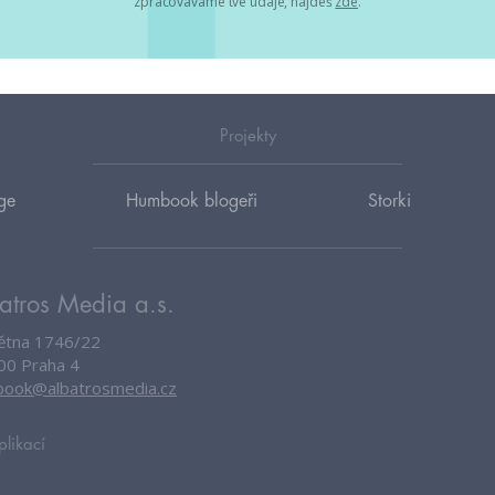
zpracováváme tvé údaje, najdeš
zde
.
Projekty
ge
Humbook blogeři
Storki
atros Media a.s.
větna 1746/22
00 Praha 4
ook@albatrosmedia.cz
plikací