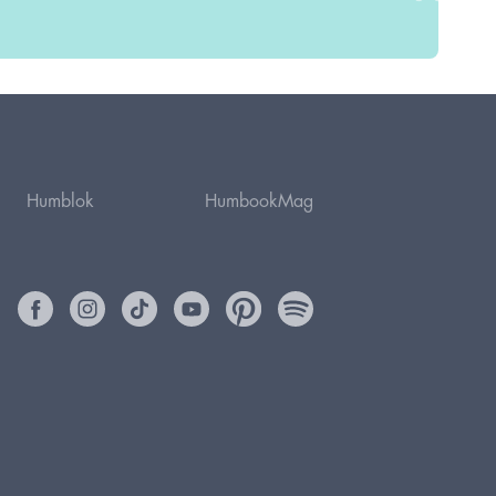
Humblok
HumbookMag