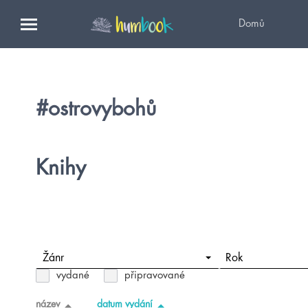
Domů
#ostrovybohů
Knihy
Žánr
Rok
vydané
připravované
název
datum vydání