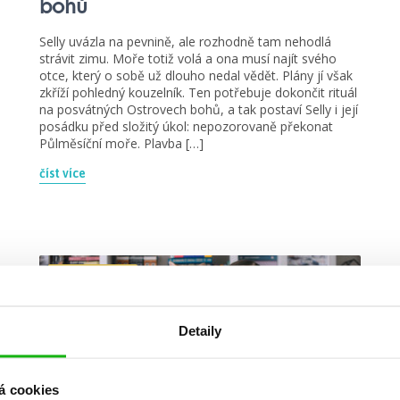
bohů
Selly uvázla na pevnině, ale rozhodně tam nehodlá
strávit zimu. Moře totiž volá a ona musí najít svého
otce, který o sobě už dlouho nedal vědět. Plány jí však
zkříží pohledný kouzelník. Ten potřebuje dokončit rituál
na posvátných Ostrovech bohů, a tak postaví Selly i její
posádku před složitý úkol: nepozorovaně překonat
Půlměsíční moře. Plavba […]
číst více
videa
Detaily
á cookies