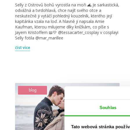
Selly z Ostrovů bohů vyrostla na moři 🌊 Je sarkastická,
odvážná a tvrdohlavá, chce najít svého otce a
neskutečně ji vytáčí pohledný kouzelník, kterého její
kapitánka vzala na loď. A hlavně ji napsala Amie
Kaufman, kterou milujeme díky knížkám, co píše s
Jayem Kristoffem 📖💛 @tessacarter_cosplay v cosplayi
Selly fotila @mar_marillee
číst více
blog
Souhlas
Tato webová stránka použív