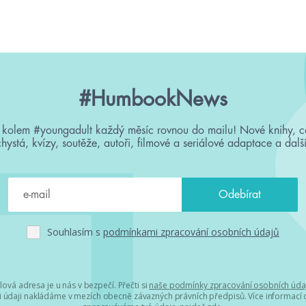
#HumbookNews
 kolem #youngadult každý měsíc rovnou do mailu! Nové knihy, c
chystá, kvízy, soutěže, autoři, filmové a seriálové adaptace a další
Souhlasím s
podmínkami zpracování osobních údajů
lová adresa je u nás v bezpečí. Přečti si
naše podmínky zpracování osobních úda
 údaji nakládáme v mezích obecně závazných právních předpisů. Více informací o