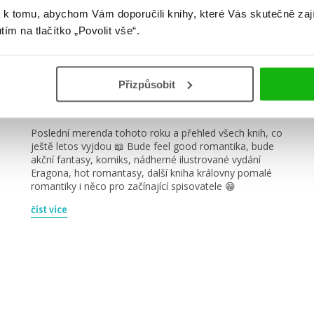
 k tomu, abychom Vám doporučili knihy, které Vás skutečně zaj
utím na tlačítko „Povolit vše“.
#alenaadrianetheinrichová
#amiekaufman
6. 11. 2023
Listopadová online merenda
Přizpůsobit
2023
Poslední merenda tohoto roku a přehled všech knih, co
ještě letos vyjdou 📖 Bude feel good romantika, bude
akční fantasy, komiks, nádherné ilustrované vydání
Eragona, hot romantasy, další kniha královny pomalé
romantiky i něco pro začínající spisovatele 😁
číst více