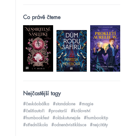
Co právě čteme
Nejčastější tagy
#českáobálka
#standalone
#magie
#češtíautoři
#prostarší
#království
#humbookfest
#oláskutunejde
#humbooktip
#středníškola
#odnenávistiklásce
#nejcitáty