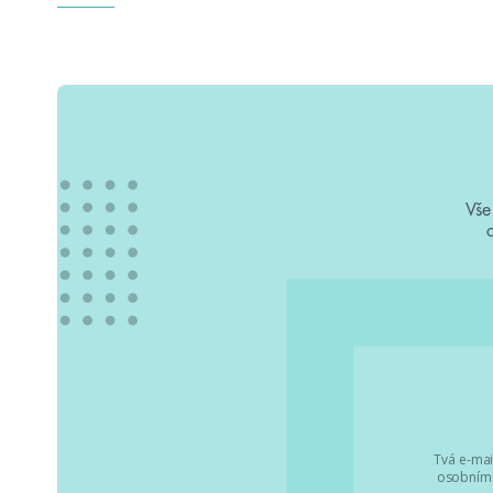
Vše
Tvá e-mai
osobními