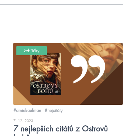
žebříčky
#amiekaufman
#nejcitáty
7. 12. 2023
7 nejlepších citátů z Ostrovů