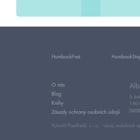
HumbookFest
HumbookSta
O nás
Alb
Blog
5. k
140 
Knihy
humb
Zásady ochrany osobních údajů
Vytvořil Pixelfield, s.r.o. -
vývoj mobilních a