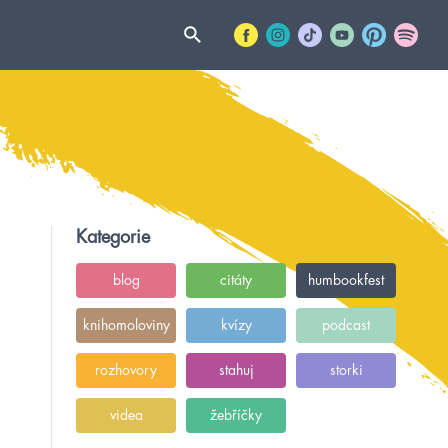
Kategorie
blog
citáty
humbookfest
knihomoloviny
kvízy
podcast
rozhovory
stahuj
storki
videa
žebříčky