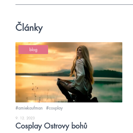
Články
blog
#amiekaufman
#cosplay
9. 12. 2023
Cosplay Ostrovy bohů