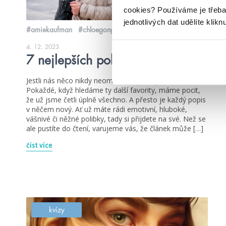
cookies?
Používáme je třeba
jednotlivých dat udělíte klikn
#amiekaufman
#chloegong
4. 12. 2023
7 nejlepších polibků v knihách
Jestli nás něco nikdy neomrzí, tak polibky v knihách.
Pokaždé, když hledáme ty další favority, máme pocit,
že už jsme četli úplně všechno. A přesto je každý popis
v něčem nový. Ať už máte rádi emotivní, hluboké,
vášnivé či něžné polibky, tady si přijdete na své. Než se
ale pustíte do čtení, varujeme vás, že článek může […]
číst více
kvízy