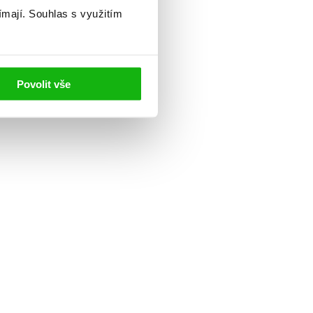
ímají.
Souhlas s využitím
Povolit vše