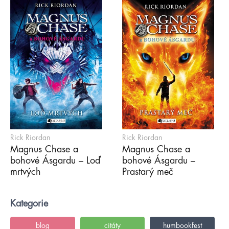
Rick Riordan
Rick Riordan
Magnus Chase a
Magnus Chase a
bohové Ásgardu – Loď
bohové Ásgardu –
mrtvých
Prastarý meč
Kategorie
blog
citáty
humbookfest