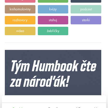
knihomoloviny
kvízy
podcast
rozhovory
stahuj
storki
videa
žebříčky