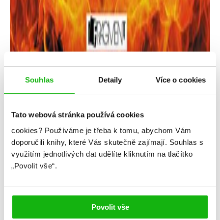
Souhlas
Detaily
Více o cookies
Tato webová stránka používá cookies
Rick Riordan
cookies?
Používáme je třeba k tomu, abychom Vám
doporučili knihy, které Vás skutečně zajímají.
Souhlas s
Magnus Chase a bohové Ásgardu –
využitím jednotlivých dat udělíte kliknutím na tlačítko
Prastarý meč
„Povolit vše“.
Kategorie: middle grade
Žánr: Fantasy
Povolit vše
Série: Magnus Chase