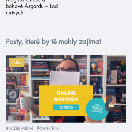
bohové Ásgardu – Loď
mrtvých
Posty, které by tě mohly zajímat
videa
#božštírivalové
#čtvrtékřídlo