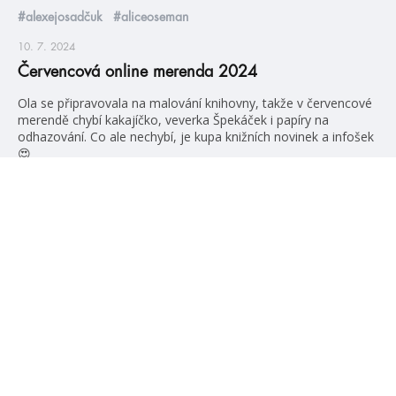
#alexejosadčuk
#aliceoseman
10. 7. 2024
Červencová online merenda 2024
Ola se připravovala na malování knihovny, takže v červencové
merendě chybí kakajíčko, veverka Špekáček i papíry na
odhazování. Co ale nechybí, je kupa knižních novinek a infošek
😍
číst více
videa