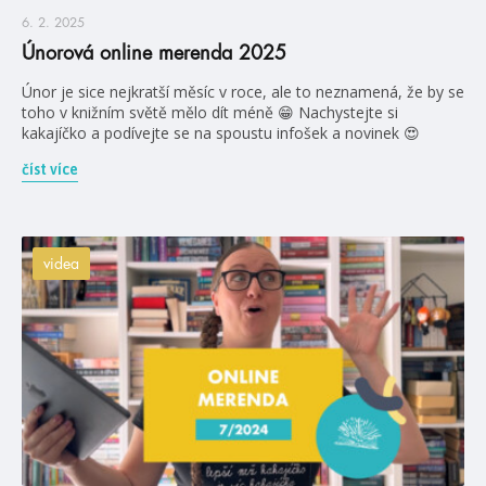
6. 2. 2025
Únorová online merenda 2025
Únor je sice nejkratší měsíc v roce, ale to neznamená, že by se
toho v knižním světě mělo dít méně 😁 Nachystejte si
kakajíčko a podívejte se na spoustu infošek a novinek 😍
číst více
videa