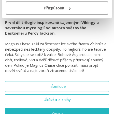
Přizpůsobit
#magnuschase
#mytologie
#rickriordan
První díl trilogie inspirované tajemnými Vikingy a
severskou mytologií od autora světového
bestselleru Percy Jackson.
Magnus Chase zažil za šestnáct let svého života víc hrůz a
nebezpečí než leckterý dospělý. To nejhorší ho ale teprve
čeká. Schyluje se totiž k válce. Bohové Ásgardu a s nimi
obři, trollové, vlci a další děsivé příšery připravují soudný
den. Pokud je Magnus Chase chce porazit, musí projít
devět světů a najít zbraň ztracenou tisíce let!
Informace
Ukázka z knihy
Koupit