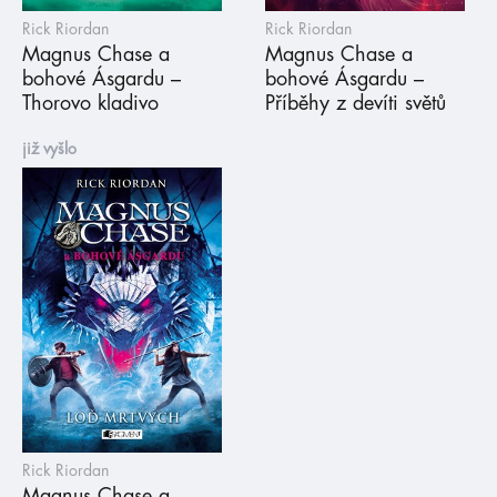
Rick Riordan
Rick Riordan
Magnus Chase a
Magnus Chase a
bohové Ásgardu –
bohové Ásgardu –
Thorovo kladivo
Příběhy z devíti světů
již vyšlo
Rick Riordan
Magnus Chase a