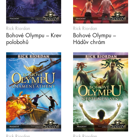
Rick Riordan
Rick Riordan
Bohové Olympu – Krev
Bohové Olympu –
polobohů
Hádův chrám
Rick Riordan
Rick Riordan