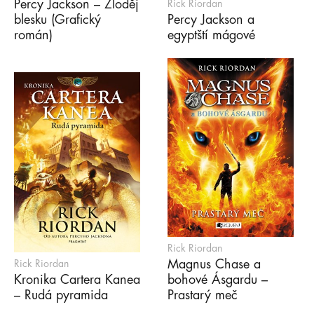
Percy Jackson – Zloděj
Rick Riordan
blesku (Grafický
Percy Jackson a
román)
egyptští mágové
Rick Riordan
Magnus Chase a
Rick Riordan
Kronika Cartera Kanea
bohové Ásgardu –
– Rudá pyramida
Prastarý meč