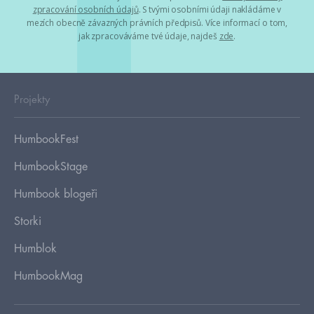
zpracování osobních údajů
. S tvými osobními údaji nakládáme v
mezích obecně závazných právních předpisů. Více informací o tom,
jak zpracováváme tvé údaje, najdeš
zde
.
Projekty
HumbookFest
HumbookStage
Humbook blogeři
Storki
Humblok
HumbookMag