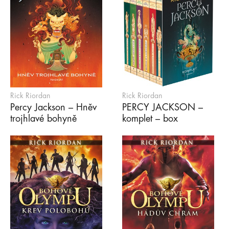
Rick Riordan
Rick Riordan
Percy Jackson – Hněv
PERCY JACKSON –
trojhlavé bohyně
komplet – box