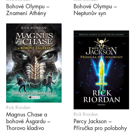
Bohové Olympu –
Bohové Olympu –
Znamení Athény
Neptunův syn
Rick Riordan
Magnus Chase a
Rick Riordan
bohové Ásgardu –
Percy Jackson –
Thorovo kladivo
Příručka pro polobohy