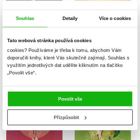
Souhlas
Detaily
Více o cookies
Tato webová stránka používá cookies
cookies?
Používáme je třeba k tomu, abychom Vám
Rick Riordan
Rick Riordan
doporučili knihy, které Vás skutečně zajímají.
Souhlas s
Percy Jackson – Pohár
Percy Jackson – Bitva
využitím jednotlivých dat udělíte kliknutím na tlačítko
bohů
o labyrint
„Povolit vše“.
Povolit vše
Přizpůsobit