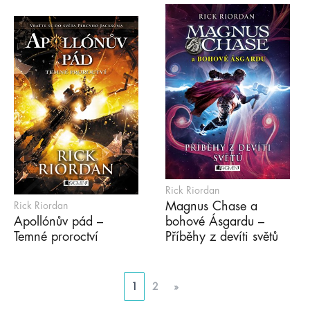
Rick Riordan
Magnus Chase a
Rick Riordan
Apollónův pád –
bohové Ásgardu –
Temné proroctví
Příběhy z devíti světů
1
2
»