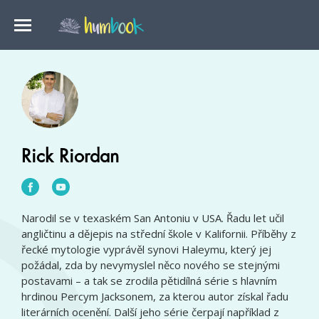
Rick Riordan
Narodil se v texaském San Antoniu v USA. Řadu let učil
angličtinu a dějepis na střední škole v Kalifornii. Příběhy z
řecké mytologie vyprávěl synovi Haleymu, který jej
požádal, zda by nevymyslel něco nového se stejnými
postavami – a tak se zrodila pětidílná série s hlavním
hrdinou Percym Jacksonem, za kterou autor získal řadu
literárních ocenění. Další jeho série čerpají například z